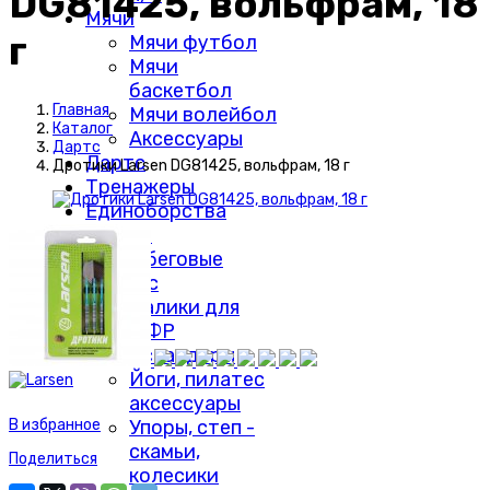
DG81425, вольфрам, 18
Мячи
г
Мячи футбол
Мячи
баскетбол
Главная
Мячи волейбол
Каталог
Аксессуары
Дартс
Дартс
Дротики Larsen DG81425, вольфрам, 18 г
Тренажеры
Единоборства
Коньки
Лыжи беговые
Фитнес
Валики для
МФР
Эспандеры
Йоги, пилатес
аксессуары
Упоры, степ -
В избранное
скамьи,
Поделиться
колесики