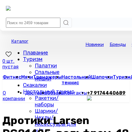
Каталог
Новинки
Бренды
Плавание
Туризм
0 шт.
Палатки
пустая
Спальные
Фитнес
Мячи
Тренажеры
Настольный
Шапочки
Туризм
мешки
теннис
Скакалки
Настольный теннис
О
Доставка
Обзоры
Контакты
+7 9174440689
Ракетки/
компании
наборы
Шарики/
Дротики Larsen
Чехлы/
Аксессуары для
н/т