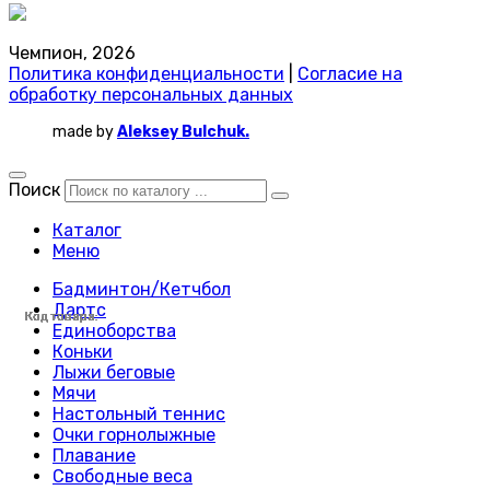
Чемпион, 2026
Политика конфиденциальности
|
Согласие на
обработку персональных данных
made by
Aleksey Bulchuk.
Поиск
Каталог
Меню
Бадминтон/Кетчбол
Дартс
Код товара:
Код товара:
Код товара:
Код товара:
Код товара:
Код товара:
Код товара:
Код товара:
Код товара:
Код товара:
Код товара:
Код товара:
Код товара:
Код товара:
Код товара:
Код товара:
Код товара:
Код товара:
Код товара:
Код товара:
Код товара:
Код товара:
Код товара:
Код товара:
Единоборства
Коньки
Лыжи беговые
Мячи
Настольный теннис
Очки горнолыжные
Плавание
Свободные веса