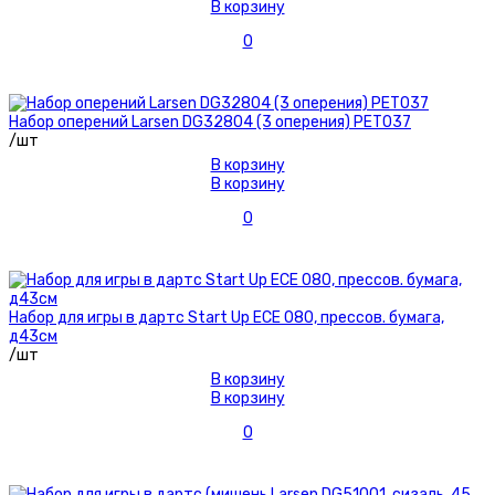
В корзину
0
Набор оперений Larsen DG32804 (3 оперения) PET037
/шт
В корзину
В корзину
0
Набор для игры в дартс Start Up ECE 080, прессов. бумага,
д43см
/шт
В корзину
В корзину
0