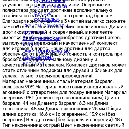
футбольные
улучшает контроль над дротиком. Оперение из
Наколенники
полиэстера придает дротикам дополнительную
Бутсы/
стабильность и улучшает контроль над броском.
футзалки
Благодаря конструкции из 3 частей вы легко сможете
Скейты, самокаты,
заменить хвостовик и оперение после износа. Дизайн
круизёры
дротиков стильный и современный, в комплекте
имеется удобный кейс. Приобретая дротики Larsen,
Скандинавская
вы получаете надежный и качественный комплект
ходьба
для игроков в дартс. Наши дротики для дартса
Очки горнолыжные
обеспечивают высочайшую точность и контроль при
Бадминтон/
броске благодаря уникальному дизайну и
Кетчбол
качественным материалам. Комплект дротиков может
стать отличным подарком для друзей и близких для
увлекательного времяпрепровождения!
Материал наконечника: сталь Материал барреля:
вольфрам 90% Материал хвостовика: анодированный
алюминий с отверстием для подкручивания Материал
оперения: PET (полиэстер с выдавливанием) Длина
барреля: 44 мм Диаметр барреля: 6,3 мм Длина
хвостовика: 48 мм Длина наконечника: 25 мм Общая
длина дротика: 16,6 см (с оперением), 13,9 см (без
оперения) Вес дротика (без барреля и оперения): 18 г
Тип наконечника: острый Цвет наконечника: светлый