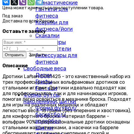
гимнастические
Цена может измениться при поступлении товара.
Гантели для
фитнеса
Под заказ
Доставка по
всей России
Коврики для
фитнеса/йоги
Оставьте заявку
Скакалки
Массажеры
Утяжелители
Аксессуары для
Закрыть
фитнеса
Описание
Свободные веса
Диски
Дротики Larsen DG81425 - это качественный набор из
Грифы
трех профессиональных вольфрамовых дротиков со
стальными иглами. Дротики идеально подходят как
Гантели
для профессионалов, так и для начинающих игроков,
Форма, бутсы,
помогая легко освоиться в механике броска. Подходят
наколенники, щитки
для игры на различных мишенях и обладают
Форма футбол/
легкостью веса, 18 грамм (без оперения и хвостовика),
баскетбол/
для комфортного броска. Материал баррели -
волейбол
вольфрам 90%. Профессиональные дротики оснащены
Щитки
стальными наконечниками, а насечки на барреле
обеспечивают отличное сцепление с рукой и