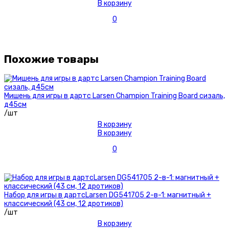
В корзину
0
Похожие товары
Мишень для игры в дартс Larsen Champion Training Board сизаль,
д45см
/шт
В корзину
В корзину
0
Набор для игры в дартсLarsen DG541705 2-в-1: магнитный +
классический (43 см, 12 дротиков)
/шт
В корзину