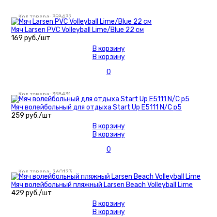
гимнастические
Гантели для
Код товара: 358432
фитнеса
Мяч Larsen PVC Volleyball Lime/Blue 22 см
Коврики для
169 руб./шт
фитнеса/йоги
В корзину
Скакалки
В корзину
Массажеры
0
Утяжелители
Аксессуары для
Код товара: 358431
фитнеса
Мяч волейбольный для отдыха Start Up E5111 N/C р5
Свободные веса
259 руб./шт
Диски
В корзину
Грифы
В корзину
Гантели
0
Форма, бутсы,
наколенники, щитки
Код товара: 260123
Форма футбол/
баскетбол/
Мяч волейбольный пляжный Larsen Beach Volleyball Lime
429 руб./шт
волейбол
В корзину
Щитки
В корзину