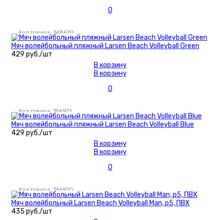
футбольные
Наколенники
0
Бутсы/
футзалки
Код товара: 348670
Скейты, самокаты,
Мяч волейбольный пляжный Larsen Beach Volleyball Green
круизёры
429 руб./шт
Скандинавская
В корзину
В корзину
ходьба
Очки горнолыжные
0
Бадминтон/
Кетчбол
Код товара: 356921
Мяч волейбольный пляжный Larsen Beach Volleyball Blue
429 руб./шт
В корзину
В корзину
0
Код товара: 356920
Мяч волейбольный Larsen Beach Volleyball Man, р5, ПВХ
435 руб./шт