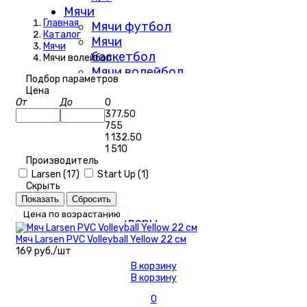
Мячи
Главная
Мячи футбол
Каталог
Мячи
Мячи
баскетбол
Мячи волейбол
Мячи волейбол
Подбор параметров
Аксессуары
Цена
Дартс
От
До
0
377.50
Тренажеры
755
Единоборства
1 132.50
Коньки
1 510
Лыжи беговые
Производитель
Larsen (
17
)
Start Up (
1
)
Фитнес
Скрыть
Валики для
МФР
Цена по возрастанию
Эспандеры
Йоги, пилатес
Мяч Larsen PVC Volleyball Yellow 22 см
аксессуары
169 руб./шт
Упоры, степ -
В корзину
В корзину
скамьи,
колесики
0