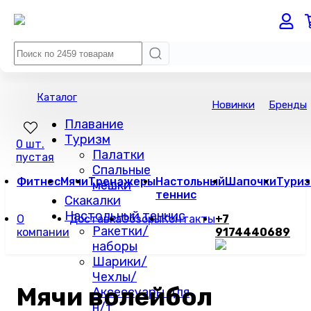
Каталог
Новинки
Бренды
Плавание
Туризм
0 шт.
Палатки
пустая
Спальные
Фитнес
Мячи
Тренажеры
Настольный
Шапочки
Туриз
мешки
теннис
Скакалки
Настольный теннис
О
Доставка
Обзоры
Контакты
+7
Ракетки/
компании
9174440689
наборы
Шарики/
Чехлы/
Мячи волейбол
Аксессуары для
н/т