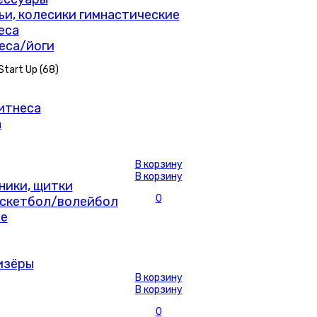
мьи, колесики гимнастические
еса
еса/йоги
Start Up (
68
)
итнеса
В корзину
В корзину
ники, щитки
0
скетбол/волейбол
е
изёры
В корзину
В корзину
0