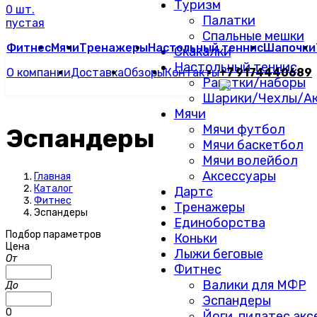
Туризм
0 шт.
Палатки
пустая
Спальные мешки
Фитнес
Мячи
Тренажеры
Настольный теннис
Шапочки
Скакалки
Настольный теннис
О компании
Доставка
Обзоры
Контакты
+7 9174440689
Ракетки/наборы
Шарики/Чехлы/Ак
Мячи
Мячи футбол
Эспандеры
Мячи баскетбол
Мячи волейбол
Аксессуары
Главная
Каталог
Дартс
Фитнес
Тренажеры
Эспандеры
Единоборства
Подбор параметров
Коньки
Цена
Лыжи беговые
От
Фитнес
Валики для МФР
До
Эспандеры
0
Йоги, пилатес ак