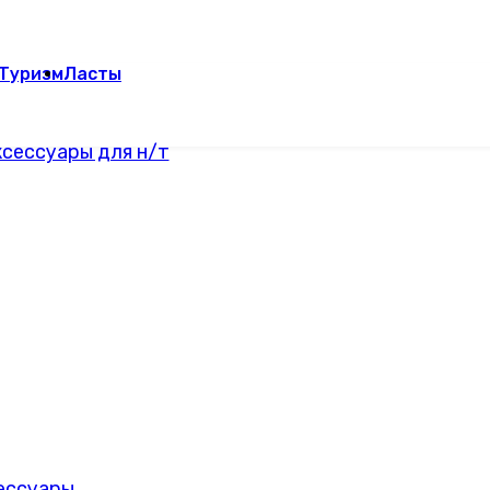
Туризм
Ласты
сессуары для н/т
сессуары