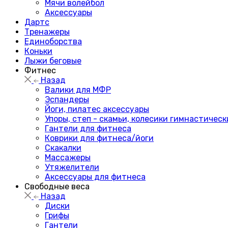
Мячи волейбол
Аксессуары
Дартс
Тренажеры
Единоборства
Коньки
Лыжи беговые
Фитнес
Назад
Валики для МФР
Эспандеры
Йоги, пилатес аксессуары
Упоры, степ - скамьи, колесики гимнастическ
Гантели для фитнеса
Коврики для фитнеса/йоги
Скакалки
Массажеры
Утяжелители
Аксессуары для фитнеса
Свободные веса
Назад
Диски
Грифы
Гантели