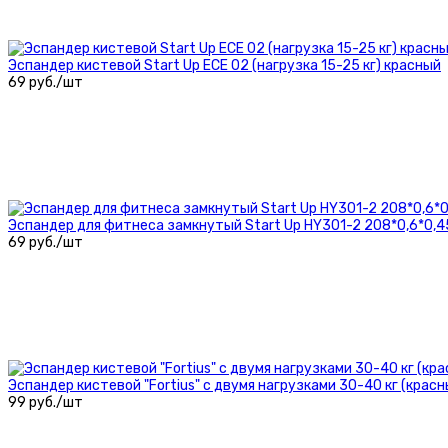
Эспандер кистевой Start Up ЕСЕ 02 (нагрузка 15-25 кг) красный
69 руб./шт
Эспандер для фитнеса замкнутый Start Up HY301-2 208*0,6*0,45
69 руб./шт
Эспандер кистевой "Fortius" с двумя нагрузками 30-40 кг (красн
99 руб./шт