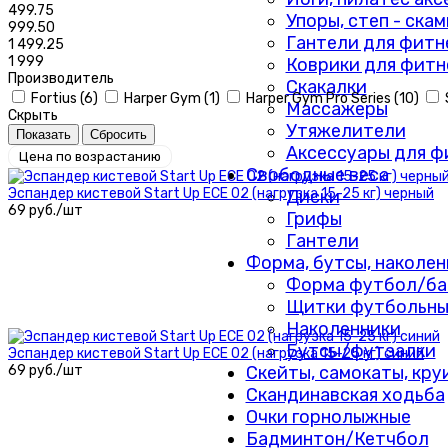
499.75
Упоры, степ - ска
999.50
Гантели для фитн
1 499.25
1 999
Коврики для фитн
Производитель
Скакалки
Fortius (
6
)
Harper Gym (
1
)
Harper Gym Pro Series (
10
)
Массажеры
Скрыть
Утяжелители
Аксессуары для ф
Цена по возрастанию
Свободные веса
Эспандер кистевой Start Up ЕСЕ 02 (нагрузка 15-25 кг) черный
Диски
69 руб./шт
Грифы
Гантели
Форма, бутсы, наколен
Форма футбол/ба
Щитки футбольны
Наколенники
Бутсы/футзалки
Эспандер кистевой Start Up ЕСЕ 02 (нагрузка 15-25 кг) синий
Скейты, самокаты, кру
69 руб./шт
Скандинавская ходьба
Очки горнолыжные
Бадминтон/Кетчбол