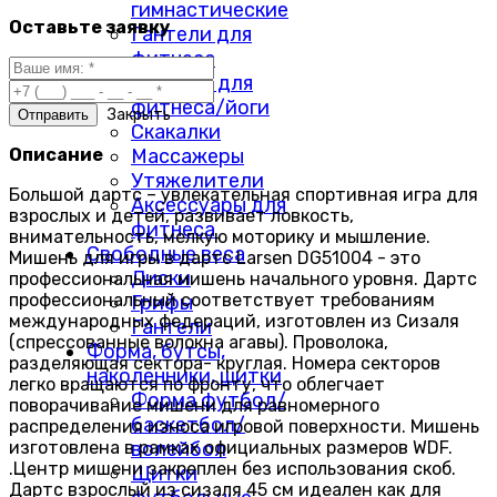
гимнастические
Оставьте заявку
Гантели для
фитнеса
Коврики для
фитнеса/йоги
Закрыть
Скакалки
Массажеры
Описание
Утяжелители
Большой дартс – увлекательная спортивная игра для
Аксессуары для
взрослых и детей, развивает ловкость,
фитнеса
внимательность, мелкую моторику и мышление.
Свободные веса
Мишень для игры в дартс Larsen DG51004 - это
Диски
профессиональная мишень начального уровня. Дартс
профессиональный соответствует требованиям
Грифы
международных федераций, изготовлен из Сизаля
Гантели
(спрессованные волокна агавы). Проволока,
Форма, бутсы,
разделяющая сектора- круглая. Номера секторов
наколенники, щитки
легко вращаются по фронту, что облегчает
Форма футбол/
поворачивание мишени для равномерного
баскетбол/
распределения износа игровой поверхности. Мишень
изготовлена в рамках официальных размеров WDF.
волейбол
.Центр мишени закреплен без использования скоб.
Щитки
Дартс взрослый из сизаля 45 см идеален как для