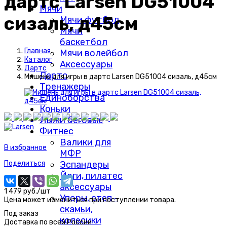
дартс Larsen DG51004
Мячи
сизаль, д45см
Мячи футбол
Мячи
баскетбол
Главная
Мячи волейбол
Каталог
Аксессуары
Дартс
Дартс
Мишень для игры в дартс Larsen DG51004 сизаль, д45см
Тренажеры
Единоборства
Коньки
Лыжи беговые
Фитнес
Валики для
В избранное
МФР
Эспандеры
Поделиться
Йоги, пилатес
аксессуары
1 479 руб./шт
Упоры, степ -
Цена может измениться при поступлении товара.
скамьи,
Под заказ
колесики
Доставка по
всей России