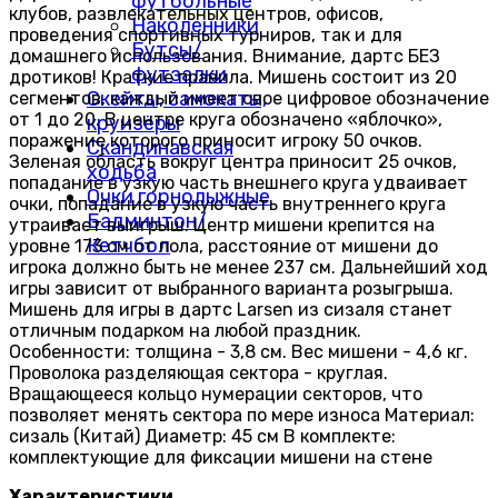
футбольные
клубов, развлекательных центров, офисов,
Наколенники
проведения спортивных турниров, так и для
Бутсы/
домашнего использования. Внимание, дартс БЕЗ
футзалки
дротиков! Краткие правила. Мишень состоит из 20
Скейты, самокаты,
сегментов, каждый имеет свое цифровое обозначение
от 1 до 20. В центре круга обозначено «яблочко»,
круизёры
поражение которого приносит игроку 50 очков.
Скандинавская
Зеленая область вокруг центра приносит 25 очков,
ходьба
попадание в узкую часть внешнего круга удваивает
Очки горнолыжные
очки, попадание в узкую часть внутреннего круга
Бадминтон/
утраивает выигрыш. Центр мишени крепится на
Кетчбол
уровне 173 см от пола, расстояние от мишени до
игрока должно быть не менее 237 см. Дальнейший ход
игры зависит от выбранного варианта розыгрыша.
Мишень для игры в дартс Larsen из сизаля станет
отличным подарком на любой праздник.
Особенности: толщина - 3,8 см. Вес мишени - 4,6 кг.
Проволока разделяющая сектора - круглая.
Вращающееся кольцо нумерации секторов, что
позволяет менять сектора по мере износа Материал:
сизаль (Китай) Диаметр: 45 см В комплекте:
комплектующие для фиксации мишени на стене
Характеристики