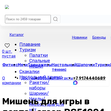
Каталог
Новинки
Бренды
Плавание
Туризм
0 шт.
Палатки
пустая
Спальные
Фитнес
Мячи
Тренажеры
Настольный
Шапочки
Туризм
мешки
теннис
Скакалки
Настольный теннис
О
Доставка
Обзоры
Контакты
+7 9174440689
Ракетки/
компании
наборы
Шарики/
Мишень для игры в
Чехлы/
Аксессуары для
н/т