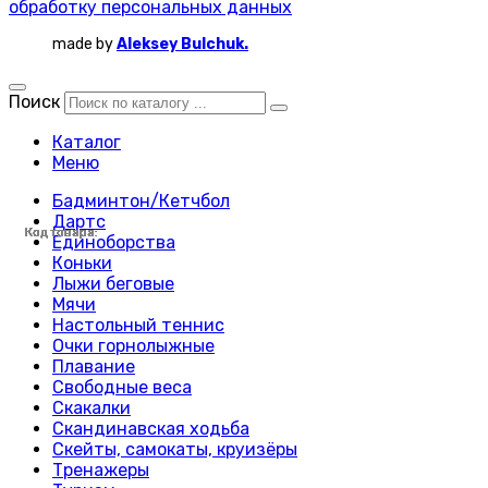
обработку персональных данных
made by
Aleksey Bulchuk.
Поиск
Каталог
Меню
Бадминтон/Кетчбол
Дартс
Код товара:
Код товара:
Код товара:
Код товара:
Код товара:
Код товара:
Код товара:
Код товара:
Код товара:
Код товара:
Код товара:
Код товара:
Код товара:
Код товара:
Код товара:
Код товара:
Код товара:
Код товара:
Код товара:
Код товара:
Код товара:
Код товара:
Код товара:
Код товара:
Единоборства
Коньки
Лыжи беговые
Мячи
Настольный теннис
Очки горнолыжные
Плавание
Свободные веса
Скакалки
Скандинавская ходьба
Скейты, самокаты, круизёры
Тренажеры