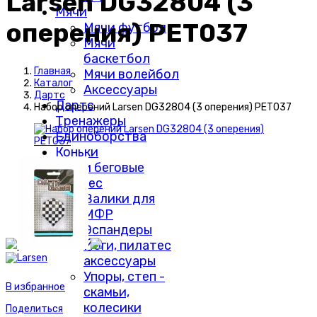
Larsen DG32804 (3
Мячи
оперения) PET037
Мячи футбол
Мячи
баскетбол
Главная
Мячи волейбол
Каталог
Аксессуары
Дартс
Дартс
Набор оперений Larsen DG32804 (3 оперения) PET037
Тренажеры
Единоборства
Коньки
Лыжи беговые
Фитнес
Валики для
МФР
Эспандеры
Йоги, пилатес
аксессуары
Упоры, степ -
В избранное
скамьи,
колесики
Поделиться