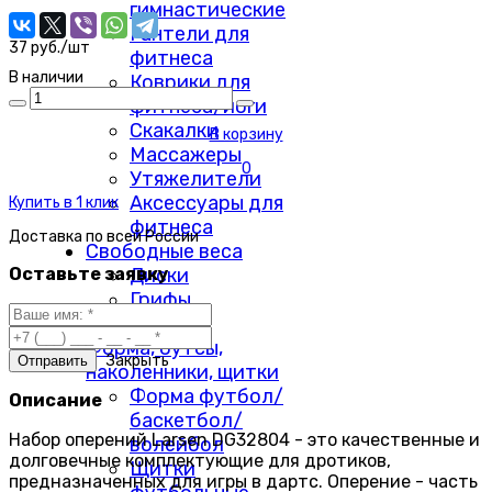
гимнастические
Гантели для
37 руб./шт
фитнеса
В наличии
Коврики для
фитнеса/йоги
Скакалки
В корзину
Массажеры
0
Утяжелители
Аксессуары для
Купить в 1 клик
фитнеса
Доставка по
всей России
Свободные веса
Диски
Оставьте заявку
Грифы
Гантели
Форма, бутсы,
Закрыть
наколенники, щитки
Форма футбол/
Описание
баскетбол/
Набор оперений Larsen DG32804 - это качественные и
волейбол
долговечные комплектующие для дротиков,
Щитки
предназначенных для игры в дартс. Оперение - часть