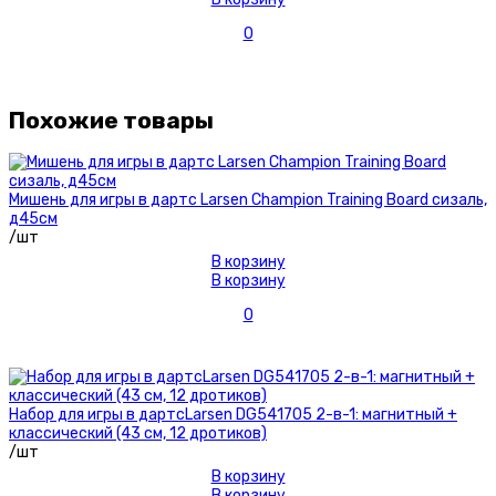
0
Похожие товары
Мишень для игры в дартс Larsen Champion Training Board сизаль,
д45см
/шт
В корзину
В корзину
0
Набор для игры в дартсLarsen DG541705 2-в-1: магнитный +
классический (43 см, 12 дротиков)
/шт
В корзину
В корзину