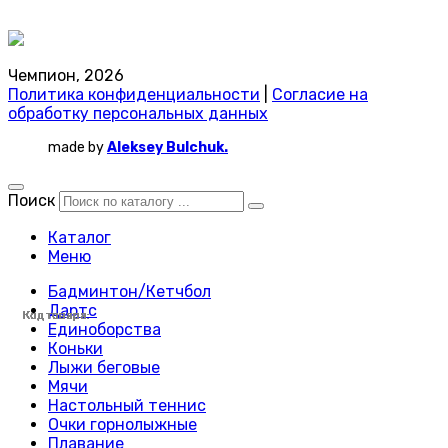
Чемпион, 2026
Политика конфиденциальности
|
Согласие на
обработку персональных данных
made by
Aleksey Bulchuk.
Поиск
Каталог
Меню
Бадминтон/Кетчбол
Дартс
Код товара:
Код товара:
Код товара:
Код товара:
Код товара:
Код товара:
Код товара:
Код товара:
Код товара:
Код товара:
Код товара:
Код товара:
Код товара:
Код товара:
Код товара:
Код товара:
Код товара:
Код товара:
Код товара:
Код товара:
Код товара:
Код товара:
Код товара:
Код товара:
Единоборства
Коньки
Лыжи беговые
Мячи
Настольный теннис
Очки горнолыжные
Плавание