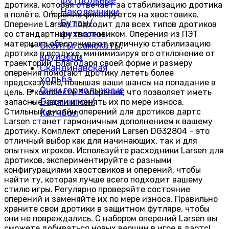
футбольные
дротика, которая отвечает за стабилизацию дротика
Наколенники
в полёте. Оперение фиксируется на хвостовике.
Бутсы/
Оперение Larsen подходит для всех типов дротиков
футзалки
со стандартным хвостовиком. Оперения из ПЭТ
материала обеспечивают отличную стабилизацию
Скейты, самокаты,
дротика в воздухе, минимизируя его отклонение от
круизёры
траектории. Благодаря своей форме и размеру
Скандинавская
оперения помогают дротику лететь более
ходьба
предсказуемо, повышая ваши шансы на попадание в
Очки горнолыжные
цель. В комплекте 3 оперения, что позволяет иметь
Бадминтон/
запасные части и менять их по мере износа.
Стильный дизайн оперений для дротиков дартс
Кетчбол
Larsen станет гармоничным дополнением к вашему
дротику. Комплект оперений Larsen DG32804 – это
отличный выбор как для начинающих, так и для
опытных игроков. Используйте расходники Larsen для
дротиков, экспериментируйте с разными
конфигурациями хвостовиков и оперений, чтобы
найти ту, которая лучше всего подходит вашему
стилю игры. Регулярно проверяйте состояние
оперений и заменяйте их по мере износа. Правильно
храните свои дротики в защитном футляре, чтобы
они не повреждались. С набором оперений Larsen вы
сможете добиваться новых вершин в игре в дартс!