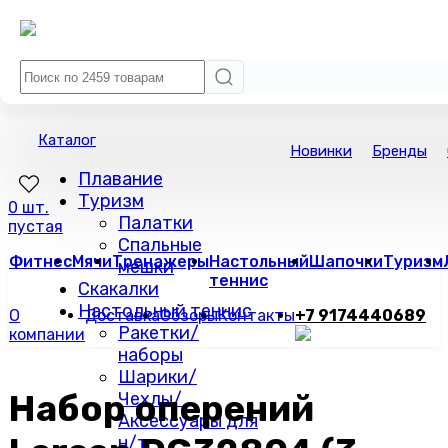
Каталог
Новинки
Бренды
Плавание
Туризм
0 шт.
Палатки
пустая
Спальные
Фитнес
Мячи
Тренажеры
Настольный
Шапочки
Туризм
мешки
теннис
Скакалки
Настольный теннис
О
Доставка
Обзоры
Контакты
+7 9174440689
Ракетки/
компании
наборы
Шарики/
Набор оперений
Чехлы/
Аксессуары для
н/т