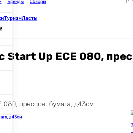
и
Бренды
Обзоры
ки
Туризм
Ласты
9
с Start Up ECE 080, прес
E 080, прессов. бумага, д43см
В