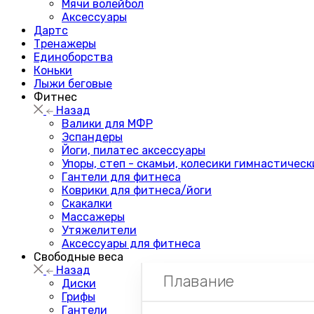
Мячи волейбол
Аксессуары
Дартс
Тренажеры
Единоборства
Коньки
Лыжи беговые
Фитнес
Назад
Валики для МФР
Эспандеры
Йоги, пилатес аксессуары
Упоры, степ - скамьи, колесики гимнастическ
Гантели для фитнеса
Коврики для фитнеса/йоги
Скакалки
Массажеры
Утяжелители
Аксессуары для фитнеса
Свободные веса
Назад
Плавание
Диски
Грифы
Гантели