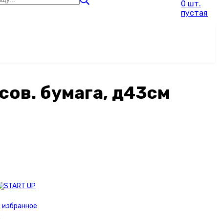
0 шт.
пустая
сов. бумага, д43см
 избранное