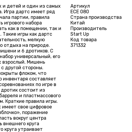
х и детей и один из самых
Артикул
. Игра дартс имеет ряд
ECE 080
чала партии, правила
Страна производства
ь игрового набора
Китай
ть как в помещении, так и
Производитель
. Такие игры как дартс
Start Up
ательность, мелкую
Код товара
о отдыха на природе.
371332
мишени и 6 дротиков. С
набор универсальный, его
с взрослый. Мишень
 с другой стороны.
покрыты флоком, что
р инвентаря составляет
соревнованиях по игре в
 дротик состоит из
 барреля и пластмассового
м. Краткие правила игры.
х имеет свое цифровое
«яблочко», поражение
ласть вокруг центра
ь внешнего круга
го круга утраивает