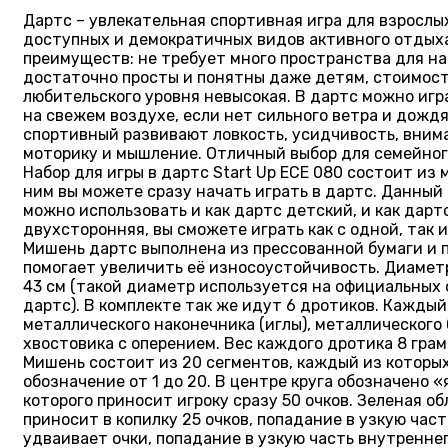
Дартс – увлекательная спортивная игра для взрослы
доступных и демократичных видов активного отдыха
преимуществ: не требует много пространства для на
достаточно просты и понятны даже детям, стоимост
любительского уровня невысокая. В дартс можно игра
на свежем воздухе, если нет сильного ветра и дождя
спортивный развивают ловкость, усидчивость, вним
моторику и мышление. Отличный выбор для семейног
Набор для игры в дартс Start Up ECE 080 состоит из 
ним вы можете сразу начать играть в дартс. Данный 
можно использовать и как дартс детский, и как дарт
двухсторонняя, вы сможете играть как с одной, так и
Мишень дартс выполнена из прессованной бумаги и 
помогает увеличить её износоустойчивость. Диамет
43 см (такой диаметр используется на официальных 
дартс). В комплекте так же идут 6 дротиков. Каждый
металлического наконечника (иглы), металлического
хвостовика с оперением. Вес каждого дротика 8 грам
Мишень состоит из 20 сегментов, каждый из которы
обозначение от 1 до 20. В центре круга обозначено 
которого приносит игроку сразу 50 очков. Зеленая об
приносит в копилку 25 очков, попадание в узкую част
удваивает очки, попадание в узкую часть внутренне