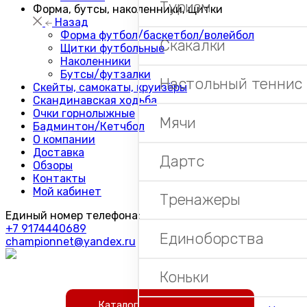
Туризм
Форма, бутсы, наколенники, щитки
Назад
Форма футбол/баскетбол/волейбол
Скакалки
Щитки футбольные
Наколенники
Бутсы/футзалки
Настольный теннис
Скейты, самокаты, круизёры
Скандинавская ходьба
Очки горнолыжные
Мячи
Бадминтон/Кетчбол
О компании
Доставка
Дартс
Обзоры
Контакты
Мой кабинет
Тренажеры
Единый номер телефона:
+7 9174440689
Единоборства
championnet@yandex.ru
Коньки
Каталог