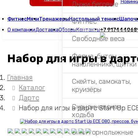
Новинк
Лыжи беговые
Фитнес
Мячи
Тренажеры
Настольный теннис
Шапоч
Фитнес
О компании
Доставка
Обзоры
Контакты
+7 917444068
Свободные веса
Набор для игры в дарт
Форма, бутсы,
наколенники, щитки
Главная
Скейты, самокаты,
Каталог
круизёры
Дартс
Скандинавская
Набор для игры в дартс Start Up EC
ходьба
Очки горнолыжные