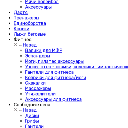
Мячи волейбол
Аксессуары
Дартс
Тренажеры
Единоборства
Коньки
Лыжи беговые
Фитнес
Назад
Валики для МФР
Эспандеры
Йоги, пилатес аксессуары
Упоры, степ - скамьи, колесики гимнастическ
Гантели для фитнеса
Коврики для фитнеса/йоги
Скакалки
Массажеры
Утяжелители
Аксессуары для фитнеса
Свободные веса
Назад
Диски
Грифы
Гантели