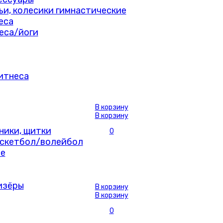
мьи, колесики гимнастические
еса
еса/йоги
итнеса
В корзину
В корзину
ники, щитки
0
скетбол/волейбол
е
изёры
В корзину
В корзину
0