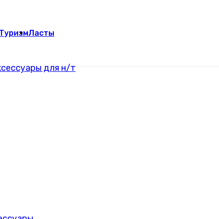
Туризм
Ласты
сессуары для н/т
сессуары