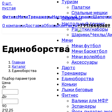
Туризм
0 шт.
Палатки
пустая
Спальные мешки
Фитнес
Мячи
Тренажеры
Настольный теннис
Шапочки
Скакалки
Настольный теннис
О компании
Доставка
Обзоры
Контакты
+7 9174440689
Ракетки/наборы
Шарики/Чехлы/Ак
Мячи
Мячи футбол
Единоборства
Мячи баскетбол
Мячи волейбол
Аксессуары
Главная
Каталог
Дартс
Единоборства
Тренажеры
Единоборства
Подбор параметров
Цена
Коньки
От
Лыжи беговые
Фитнес
До
Валики для МФР
Эспандеры
90
212.25
Йоги, пилатес ак