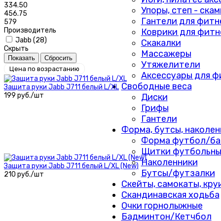
334.50
Упоры, степ - ска
456.75
Гантели для фитн
579
Производитель
Коврики для фитн
Jabb (
28
)
Скакалки
Скрыть
Массажеры
Утяжелители
Цена по возрастанию
Аксессуары для ф
Свободные веса
Защита руки Jabb J711 белый L/XL
199 руб./шт
Диски
Грифы
Гантели
Форма, бутсы, наколен
Форма футбол/ба
Щитки футбольны
Наколенники
Защита руки Jabb J711 белый L/XL (New)
Бутсы/футзалки
210 руб./шт
Скейты, самокаты, кру
Скандинавская ходьба
Очки горнолыжные
Бадминтон/Кетчбол