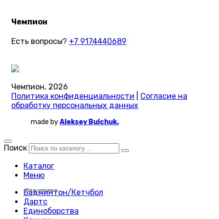
Чемпион
Есть вопросы?
+7 9174440689
Чемпион, 2026
Политика конфиденциальности
|
Согласие на
обработку персональных данных
made by
Aleksey Bulchuk.
Поиск
Каталог
Меню
Код товара:
Код товара:
Код товара:
Код товара:
Код товара:
Код товара:
Код товара:
Код товара:
Код товара:
Код товара:
Код товара:
Код товара:
Код товара:
Код товара:
Код товара:
Код товара:
Код товара:
Код товара:
Код товара:
Код товара:
Код товара:
Код товара:
Код товара:
Код товара:
Бадминтон/Кетчбол
Дартс
Единоборства