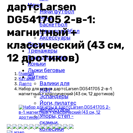
дартсLarsen
Мячи
Мячи футбол
DG541705 2-в-1:
Мячи
баскетбол
магнитный +
Мячи волейбол
Аксессуары
классический (43 см,
Дартс
Тренажеры
12 дротиков)
Единоборства
Коньки
Лыжи беговые
Главная
Фитнес
Каталог
Валики для
Дартс
Набор для игры в дартсLarsen DG541705 2-в-1:
МФР
магнитный + классический (43 см, 12 дротиков)
Эспандеры
Йоги, пилатес
аксессуары
Упоры, степ -
скамьи,
колесики