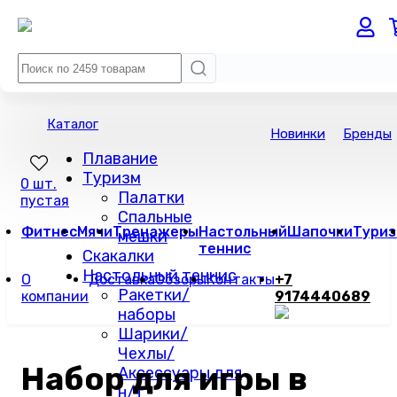
Каталог
Новинки
Бренды
Плавание
Туризм
0 шт.
Палатки
пустая
Спальные
Фитнес
Мячи
Тренажеры
Настольный
Шапочки
Туриз
мешки
теннис
Скакалки
Настольный теннис
О
Доставка
Обзоры
Контакты
+7
Ракетки/
компании
9174440689
наборы
Шарики/
Чехлы/
Набор для игры в
Аксессуары для
н/т