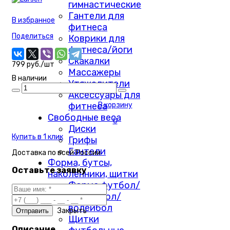
гимнастические
Гантели для
В избранное
фитнеса
Поделиться
Коврики для
фитнеса/йоги
Скакалки
799 руб./шт
Массажеры
В наличии
Утяжелители
Аксессуары для
фитнеса
В корзину
Свободные веса
0
Диски
Купить в 1 клик
Грифы
Гантели
Доставка по
всей России
Форма, бутсы,
Оставьте заявку
наколенники, щитки
Форма футбол/
баскетбол/
волейбол
Закрыть
Щитки
Описание