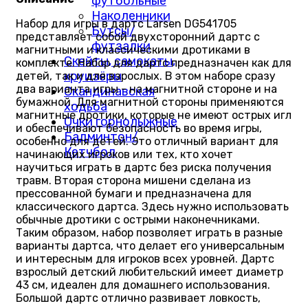
футбольные
Наколенники
Набор для игры в дартс Larsen DG541705
Бутсы/
представляет собой двухсторонний дартс с
футзалки
магнитными и классическими дротиками в
Скейты, самокаты,
комплекте. Набор для дартс предназначен как для
круизёры
детей, так и для взрослых. В этом наборе сразу
два варианта игры - на магнитной стороне и на
Скандинавская
бумажной. Для магнитной стороны применяются
ходьба
магнитные дротики, которые не имеют острых игл
Очки горнолыжные
и обеспечивают безопасность во время игры,
Бадминтон/
особенно для детей. Это отличный вариант для
Кетчбол
начинающих игроков или тех, кто хочет
научиться играть в дартс без риска получения
травм. Вторая сторона мишени сделана из
прессованной бумаги и предназначена для
классического дартса. Здесь нужно использовать
обычные дротики с острыми наконечниками.
Таким образом, набор позволяет играть в разные
варианты дартса, что делает его универсальным
и интересным для игроков всех уровней. Дартс
взрослый детский любительский имеет диаметр
43 см, идеален для домашнего использования.
Большой дартс отлично развивает ловкость,