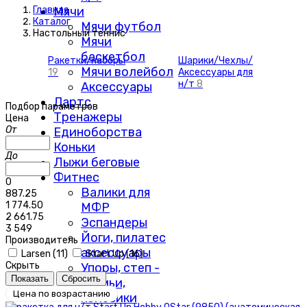
Мячи
Главная
Каталог
Мячи футбол
Настольный теннис
Мячи
баскетбол
Ракетки/наборы
Шарики/Чехлы/
Мячи волейбол
19
Аксессуары для
н/т
8
Аксессуары
Дартс
Подбор параметров
Тренажеры
Цена
От
Единоборства
Коньки
До
Лыжи беговые
Фитнес
0
Валики для
887.25
1 774.50
МФР
2 661.75
Эспандеры
3 549
Йоги, пилатес
Производитель
аксессуары
Larsen (
11
)
Start Up (
16
)
Скрыть
Упоры, степ -
скамьи,
Цена по возрастанию
колесики