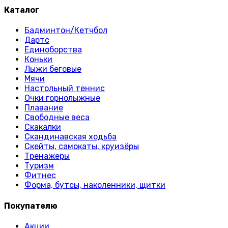
Каталог
Бадминтон/Кетчбол
Дартс
Единоборства
Коньки
Лыжи беговые
Мячи
Настольный теннис
Очки горнолыжные
Плавание
Свободные веса
Скакалки
Скандинавская ходьба
Скейты, самокаты, круизёры
Тренажеры
Туризм
Фитнес
Форма, бутсы, наколенники, щитки
Покупателю
Акции