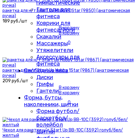
гимнастические
Гантели для
ракетка для н/т Start Up Hobby 0Star (9850) (анатомическая
фитнеса
ручка)
189 руб./шт
Коврики для
В корзину
фитнеса/йоги
В корзину
Скакалки
Массажеры
0
Утяжелители
Аксессуары для
фитнеса
Свободные веса
ракетка для н/т Start Up Hobby 1Star (9867) (анатомическая
ручка)
Диски
209 руб./шт
Грифы
В корзину
Гантели
В корзину
Форма, бутсы,
0
наколенники, щитки
Форма футбол/
баскетбол/
волейбол
Чехол для ракетки н/т Start Up BB-10C (3592) голуб/бел/
Щитки
желтый