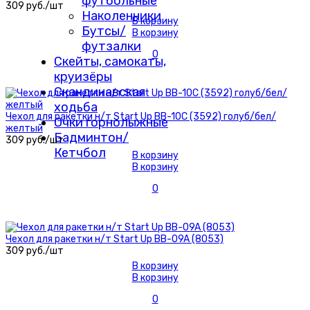
футбольные
309 руб./шт
Наколенники
В корзину
Бутсы/
В корзину
футзалки
0
Скейты, самокаты,
круизёры
Скандинавская
ходьба
Чехол для ракетки н/т Start Up BB-10C (3592) голуб/бел/
Очки горнолыжные
желтый
Бадминтон/
309 руб./шт
Кетчбол
В корзину
В корзину
0
Чехол для ракетки н/т Start Up BB-09A (8053)
309 руб./шт
В корзину
В корзину
0