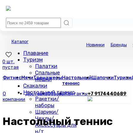
Каталог
Новинки
Бренды
Плавание
Туризм
0 шт.
Палатки
пустая
Спальные
Фитнес
Мячи
Тренажеры
Настольный
Шапочки
Туризм
мешки
теннис
Скакалки
Настольный теннис
О
Доставка
Обзоры
Контакты
+7 9174440689
Ракетки/
компании
наборы
Шарики/
Настольный теннис
Чехлы/
Аксессуары для
н/т