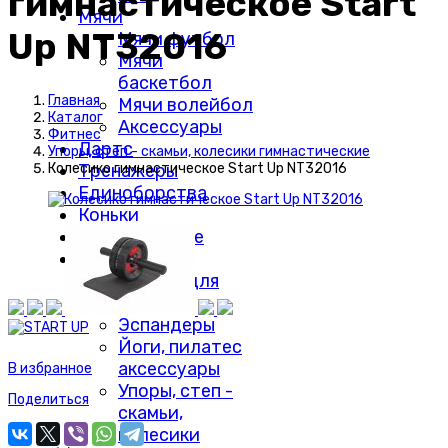
гимнастическое Start
Мячи
Up NT32016
Мячи футбол
Мячи
баскетбол
Главная
Мячи волейбол
Каталог
Аксессуары
Фитнес
Дартс
Упоры, степ - скамьи, колесики гимнастические
Тренажеры
Колесико гимнастическое Start Up NT32016
Единоборства
Коньки
Лыжи беговые
Фитнес
Валики для
МФР
Эспандеры
Йоги, пилатес
аксессуары
В избранное
Упоры, степ -
Поделиться
скамьи,
колесики