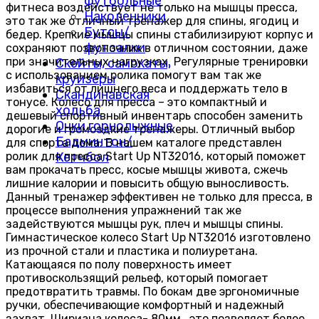
футбольные
фитнеса воздействует не только на мышцы пресса,
Наколенники
это так же отличный тренажер для спины, ягодиц и
Бутсы/
бедер. Крепкие мышцы спины стабилизируют корпус и
футзалки
сохраняют позвоночник в отличном состоянии, даже
при значительных нагрузках. Регулярные тренировки
Скейты, самокаты,
с использованием ролика помогут вам так же
круизёры
избавиться от лишнего веса и поддержать тело в
Скандинавская
тонусе. Колесо для пресса – это компактный и
ходьба
дешевый спортивный инвентарь способен заменить
Очки горнолыжные
дорогие и громоздкие тренажеры. Отличный выбор
Бадминтон/
для спорта дома. В нашем каталоге представлен
ролик для пресса Start Up NT32016, который поможет
Кетчбол
вам прокачать пресс, косые мышцы живота, сжечь
лишние калории и повысить общую выносливость.
Данный тренажер эффективен не только для пресса, в
процессе выполнения упражнений так же
задействуются мышцы рук, плеч и мышцы спины.
Гимнастическое колесо Start Up NT32016 изготовлено
из прочной стали и пластика и полиуретана.
Катающаяся по полу поверхность имеет
противоскользящий рельеф, который помогает
предотвратить травмы. По бокам две эргономичные
ручки, обеспечивающие комфортный и надежный
захват. Шириана колеса- 80мм., это позволяет более