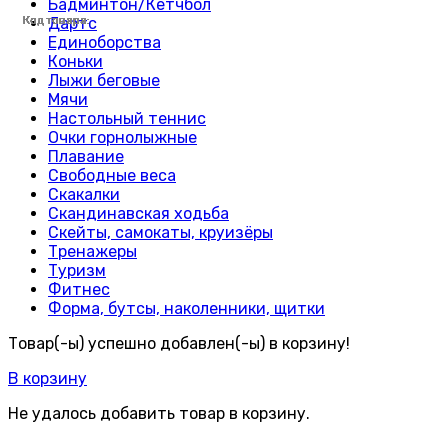
Бадминтон/Кетчбол
Код товара:
Код товара:
Код товара:
Код товара:
Код товара:
Код товара:
Код товара:
Код товара:
Код товара:
Код товара:
Код товара:
Код товара:
Код товара:
Код товара:
Код товара:
Код товара:
Код товара:
Код товара:
Код товара:
Код товара:
Код товара:
Код товара:
Код товара:
Код товара:
Дартс
Единоборства
Коньки
Лыжи беговые
Мячи
Настольный теннис
Очки горнолыжные
Плавание
Свободные веса
Скакалки
Скандинавская ходьба
Скейты, самокаты, круизёры
Тренажеры
Туризм
Фитнес
Форма, бутсы, наколенники, щитки
Товар(-ы) успешно добавлен(-ы) в корзину!
В корзину
Не удалось добавить товар в корзину.