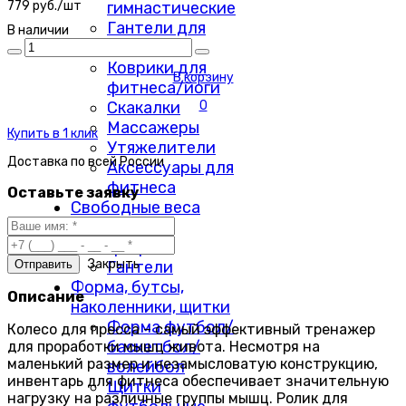
гимнастические
779 руб./шт
Гантели для
В наличии
фитнеса
Коврики для
В корзину
фитнеса/йоги
Скакалки
0
Массажеры
Купить в 1 клик
Утяжелители
Доставка по
всей России
Аксессуары для
фитнеса
Оставьте заявку
Свободные веса
Диски
Грифы
Закрыть
Гантели
Форма, бутсы,
Описание
наколенники, щитки
Форма футбол/
Колесо для пресса – самый эффективный тренажер
баскетбол/
для проработки мышц живота. Несмотря на
маленький размер и незамысловатую конструкцию,
волейбол
инвентарь для фитнеса обеспечивает значительную
Щитки
нагрузку на различные группы мышц. Ролик для