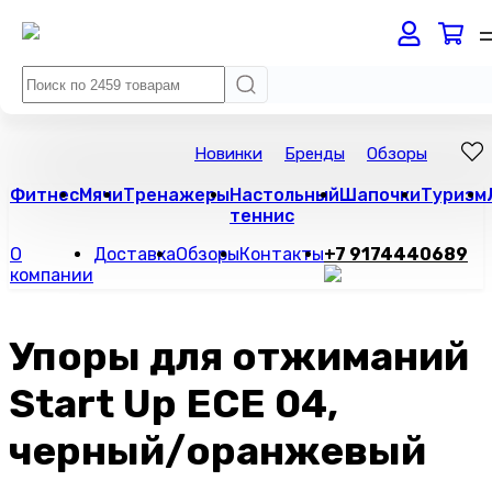
Новинки
Бренды
Обзоры
Фитнес
Мячи
Тренажеры
Настольный
Шапочки
Туризм
теннис
О
Доставка
Обзоры
Контакты
+7 9174440689
компании
Упоры для отжиманий
Start Up ЕСЕ 04,
черный/оранжевый