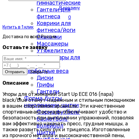
гимнастические
В корзину
Гантели для
фитнеса
0
Коврики для
Купить в 1 клик
фитнеса/йоги
Скакалки
Доставка по
всей России
Массажеры
Оставьте заявку
Утяжелители
Аксессуары для
фитнеса
Свободные веса
Закрыть
Диски
Описание
Грифы
Гантели
Упоры для отжиманий Start Up ECE 016 (пара)
Форма, бутсы,
black/blue станут надежным и стильным помощником
наколенники, щитки
в вашем спортивном арсенале. Эти качественные
Форма футбол/
спортивные аксессуары обеспечивают удобство и
безопасность при выполнении упражнений, позволяя
баскетбол/
вам эффективно накачать пресс, грудные мышцы, а
волейбол
также развить силу рук и трицепса. Изготовленные
Щитки
из прочного металла и высококачественной пены,