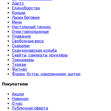
Дартс
Единоборства
Коньки
Лыжи беговые
Мячи
Настольный теннис
Очки горнолыжные
Плавание
Свободные веса
Скакалки
Скандинавская ходьба
Скейты, самокаты, круизёры
Тренажеры
Туризм
Фитнес
Форма, бутсы, наколенники, щитки
Покупателю
Акции
Новинки
О нас
Публичная оферта