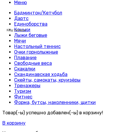
Меню
Бадминтон/Кетчбол
Дартс
Единоборства
Коньки
Код товара:
Код товара:
Код товара:
Код товара:
Код товара:
Код товара:
Код товара:
Код товара:
Код товара:
Код товара:
Код товара:
Код товара:
Код товара:
Код товара:
Код товара:
Код товара:
Код товара:
Код товара:
Код товара:
Код товара:
Код товара:
Код товара:
Код товара:
Код товара:
Лыжи беговые
Мячи
Настольный теннис
Очки горнолыжные
Плавание
Свободные веса
Скакалки
Скандинавская ходьба
Скейты, самокаты, круизёры
Тренажеры
Туризм
Фитнес
Форма, бутсы, наколенники, щитки
Товар(-ы) успешно добавлен(-ы) в корзину!
В корзину