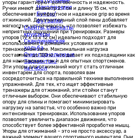
футбольные
упоры гарантируют долговечность и надежность.
Наколенники
Ручки имеют диаметр 2,7 см и длину 15 см, что
Бутсы/
обеспечивает комфортное и надежное grip во время
отжиманий. Дополнительный слой пены добавляет
футзалки
мягкость и устойчивость, что позволяет избежать
Скейты, самокаты,
неприятных ощущений при тренировках. Размеры
круизёры
упоров (19 х 13 х 12 см) идеально подходят для
Скандинавская
использования в домашних условиях или в
ходьба
тренажерном зале. Максимальная нагрузка
Очки горнолыжные
составляет до 100 кг, что делает их подходящими как
для начинающих, так и для опытных спортсменов.
Бадминтон/
Эти упоры для отжиманий могут стать отличным
Кетчбол
инвентарем для спорта, позволяя вам
сосредоточиться на правильной технике выполнения
упражнений. Для тех, кто ищет эффективные
тренажеры для отжиманий, эти стойки станут
отличным выбором. Они обеспечивают стабильную
опору для спины и помогают минимизировать
нагрузку на запястья, что особенно важно при
интенсивных тренировках. Использование упоров
позволяет увеличить диапазон движения, что
способствует более эффективной проработке мышц.
Упоры для отжиманий – это не просто аксессуар, а
важный элемент вашего спортивного инвентаря. Они