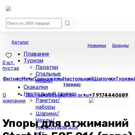
Каталог
Новинки
Бренды
Плавание
Туризм
0 шт.
Палатки
пустая
Спальные
Фитнес
Мячи
Тренажеры
Настольный
Шапочки
Туризм
мешки
теннис
Скакалки
Настольный теннис
О
Доставка
Обзоры
Контакты
+7 9174440689
Ракетки/
компании
наборы
Шарики/
Упоры для отжиманий
Чехлы/
Аксессуары для
н/т