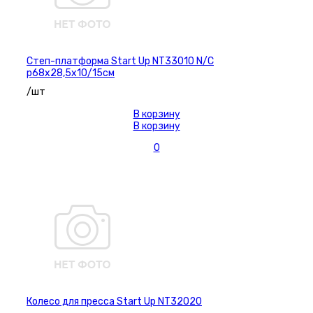
Степ-платформа Start Up NT33010 N/C
р68х28,5х10/15см
/шт
В корзину
В корзину
0
Колесо для пресса Start Up NT32020