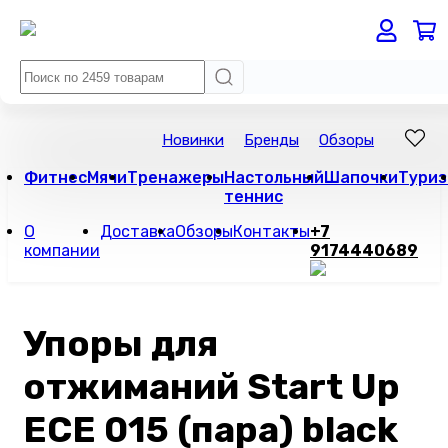
Новинки
Бренды
Обзоры
Фитнес
Мячи
Тренажеры
Настольный
Шапочки
Туриз
теннис
О
Доставка
Обзоры
Контакты
+7
компании
9174440689
Упоры для
отжиманий Start Up
ECE 015 (пара) black