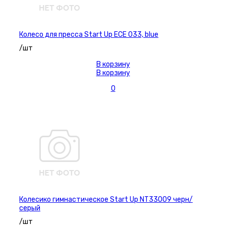
Колесо для пресса Start Up ECE 033, blue
/шт
В корзину
В корзину
0
Колесико гимнастическое Start Up NT33009 черн/
серый
/шт