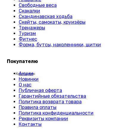
Свободные веса
Скакалки
Скандинавская ходьба
Скейты, самокаты, круизёры
Тренажеры
Туризм
Фитнес
Форма, бутсы, наколенники, щитки
Покупателю
Акции
Код товара:
Код товара:
Код товара:
Код товара:
Код товара:
Код товара:
Код товара:
Код товара:
Код товара:
Код товара:
Код товара:
Код товара:
Код товара:
Код товара:
Код товара:
Код товара:
Код товара:
Код товара:
Код товара:
Код товара:
Код товара:
Код товара:
Код товара:
Код товара:
Новинки
О нас
Публичная оферта
Гарантийные обязательства
Политика возврата товара
Правила оплаты
Политика конфиденциальности
Реквизиты компании
Контакты