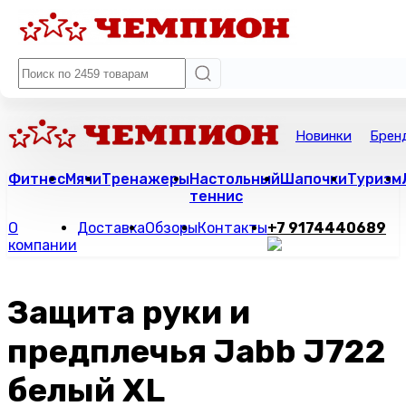
Новинки
Брен
Фитнес
Мячи
Тренажеры
Настольный
Шапочки
Туризм
теннис
О
Доставка
Обзоры
Контакты
+7 9174440689
компании
Защита руки и
предплечья Jabb J722
белый XL