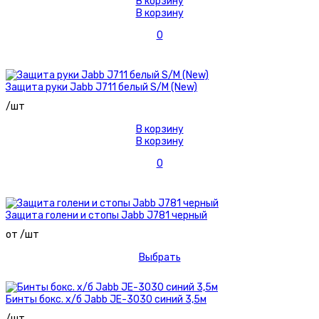
В корзину
В корзину
0
Защита руки Jabb J711 белый S/M (New)
/шт
В корзину
В корзину
0
Защита голени и стопы Jabb J781 черный
от /шт
Выбрать
Бинты бокс. х/б Jabb JE-3030 синий 3,5м
/шт