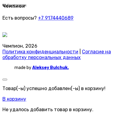
Чемпион
Код товара:
Код товара:
Код товара:
Код товара:
Код товара:
Код товара:
Код товара:
Код товара:
Код товара:
Код товара:
Код товара:
Код товара:
Код товара:
Код товара:
Код товара:
Код товара:
Код товара:
Код товара:
Код товара:
Код товара:
Код товара:
Код товара:
Код товара:
Код товара:
Есть вопросы?
+7 9174440689
Чемпион, 2026
Политика конфиденциальности
|
Согласие на
обработку персональных данных
made by
Aleksey Bulchuk.
Товар(-ы) успешно добавлен(-ы) в корзину!
В корзину
Не удалось добавить товар в корзину.