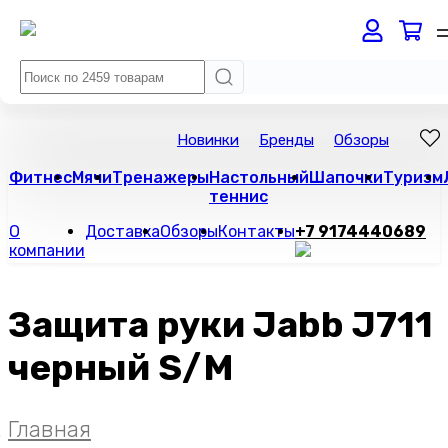
Новинки
Бренды
Обзоры
Фитнес
Мячи
Тренажеры
Настольный
Шапочки
Туризм
теннис
О
Доставка
Обзоры
Контакты
+7 9174440689
компании
Защита руки Jabb J711
черный S/M
Главная