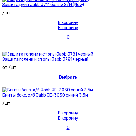
Защита руки Jabb J711 белый S/M (New)
/шт
В корзину
В корзину
0
Защита голени и стопы Jabb J781 черный
от /шт
Выбрать
Бинты бокс. х/б Jabb JE-3030 синий 3,5м
/шт
В корзину
В корзину
0