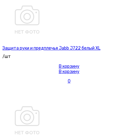
Защита руки и предплечья Jabb J722 белый XL
/шт
В корзину
В корзину
0