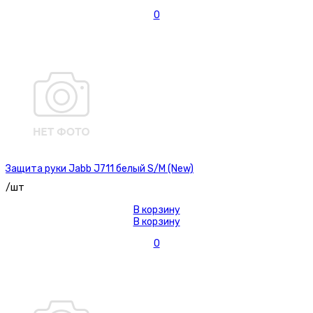
0
Защита руки Jabb J711 белый S/M (New)
/шт
В корзину
В корзину
0