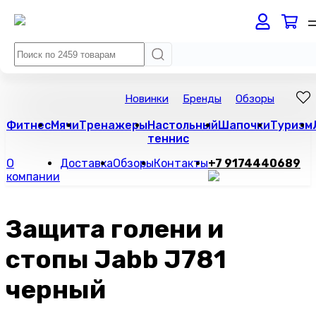
Новинки
Бренды
Обзоры
Фитнес
Мячи
Тренажеры
Настольный
Шапочки
Туризм
теннис
О
Доставка
Обзоры
Контакты
+7 9174440689
компании
Защита голени и
стопы Jabb J781
черный