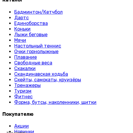
Бадминтон/Кетчбол
Дартс
Единоборства
Коньки
Лыжи беговые
Мячи
Настольный теннис
Очки горнолыжные
Плавание
Свободные веса
Скакалки
Скандинавская ходьба
Скейты, самокаты, круизёры
Тренажеры
Туризм
Фитнес
Форма, бутсы, наколенники, щитки
Покупателю
Акции
Новинки
Код товара:
Код товара:
Код товара:
Код товара:
Код товара:
Код товара:
Код товара:
Код товара:
Код товара:
Код товара:
Код товара:
Код товара:
Код товара:
Код товара:
Код товара:
Код товара:
Код товара:
Код товара:
Код товара:
Код товара:
Код товара:
Код товара:
Код товара:
Код товара: