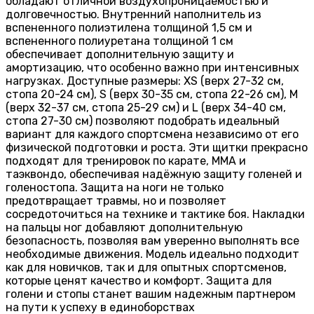
обладают отличной воздухопроницаемостью и
долговечностью. Внутренний наполнитель из
вспененного полиэтилена толщиной 1,5 см и
вспененного полиуретана толщиной 1 см
обеспечивает дополнительную защиту и
амортизацию, что особенно важно при интенсивных
нагрузках. Доступные размеры: XS (верх 27-32 см,
стопа 20-24 см), S (верх 30-35 см, стопа 22-26 см), M
(верх 32-37 см, стопа 25-29 см) и L (верх 34-40 см,
стопа 27-30 см) позволяют подобрать идеальный
вариант для каждого спортсмена независимо от его
физической подготовки и роста. Эти щитки прекрасно
подходят для тренировок по карате, ММА и
таэквондо, обеспечивая надёжную защиту голеней и
голеностопа. Защита на ноги не только
предотвращает травмы, но и позволяет
сосредоточиться на технике и тактике боя. Накладки
на пальцы ног добавляют дополнительную
безопасность, позволяя вам уверенно выполнять все
необходимые движения. Модель идеально подходит
как для новичков, так и для опытных спортсменов,
которые ценят качество и комфорт. Защита для
голени и стопы станет вашим надежным партнером
на пути к успеху в единоборствах