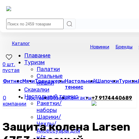
Каталог
Новинки
Бренды
Плавание
Туризм
0 шт.
Палатки
пустая
Спальные
Фитнес
Мячи
Тренажеры
Настольный
Шапочки
Туризм
мешки
теннис
Скакалки
Настольный теннис
О
Доставка
Обзоры
Контакты
+7 9174440689
Ракетки/
компании
наборы
Шарики/
Защита колена Larsen
Чехлы/
Аксессуары для
н/т