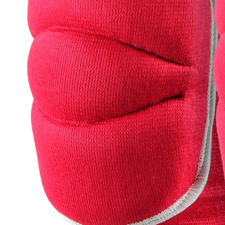
гимнастические
Гантели для
фитнеса
Коврики для
фитнеса/йоги
Скакалки
Массажеры
Утяжелители
Аксессуары для
фитнеса
Свободные веса
Диски
Грифы
Гантели
Форма, бутсы,
наколенники, щитки
Форма футбол/
баскетбол/
волейбол
Щитки