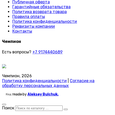
Публичная оферта
Гарантийные обязательства
Политика возврата товара
Правила оплаты
Политика конфиденциальности
Реквизиты компании
Контакты
Чемпион
Есть вопросы?
+7 9174440689
Чемпион, 2026
Политика конфиденциальности
|
Согласие на
обработку персональных данных
made by
Aleksey Bulchuk.
Код товара:
Код товара:
Код товара:
Код товара:
Код товара:
Код товара:
Код товара:
Код товара:
Код товара:
Код товара:
Код товара:
Код товара:
Код товара:
Код товара:
Код товара:
Код товара:
Код товара:
Код товара:
Код товара:
Код товара:
Код товара:
Код товара:
Код товара:
Код товара:
Поиск