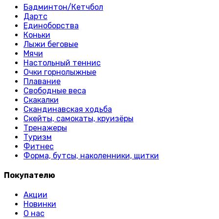
Бадминтон/Кетчбол
Дартс
Единоборства
Коньки
Лыжи беговые
Мячи
Настольный теннис
Очки горнолыжные
Плавание
Свободные веса
Скакалки
Скандинавская ходьба
Скейты, самокаты, круизёры
Тренажеры
Туризм
Фитнес
Форма, бутсы, наколенники, щитки
Покупателю
Акции
Новинки
О нас