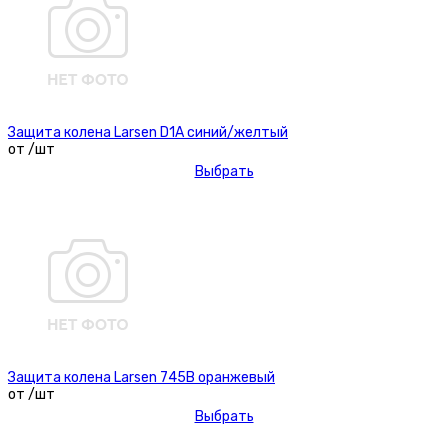
Защита колена Larsen D1A синий/желтый
от /шт
Выбрать
Защита колена Larsen 745В оранжевый
от /шт
Выбрать