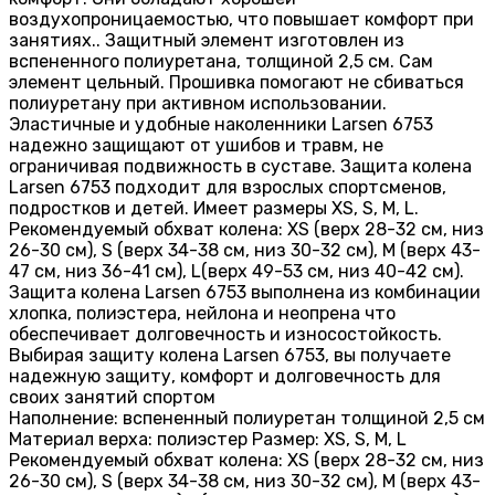
воздухопроницаемостью, что повышает комфорт при
занятиях.. Защитный элемент изготовлен из
вспененного полиуретана, толщиной 2,5 см. Сам
элемент цельный. Прошивка помогают не сбиваться
полиуретану при активном использовании.
Эластичные и удобные наколенники Larsen 6753
надежно защищают от ушибов и травм, не
ограничивая подвижность в суставе. Защита колена
Larsen 6753 подходит для взрослых спортсменов,
подростков и детей. Имеет размеры XS, S, M, L.
Рекомендуемый обхват колена: XS (верх 28-32 см, низ
26-30 см), S (верх 34-38 см, низ 30-32 см), M (верх 43-
47 см, низ 36-41 см), L(верх 49-53 см, низ 40-42 см).
Защита колена Larsen 6753 выполнена из комбинации
хлопка, полиэстера, нейлона и неопрена что
обеспечивает долговечность и износостойкость.
Выбирая защиту колена Larsen 6753, вы получаете
надежную защиту, комфорт и долговечность для
своих занятий спортом
Наполнение: вспененный полиуретан толщиной 2,5 см
Материал верха: полиэстер Размер: XS, S, M, L
Рекомендуемый обхват колена: XS (верх 28-32 см, низ
26-30 см), S (верх 34-38 см, низ 30-32 см), M (верх 43-