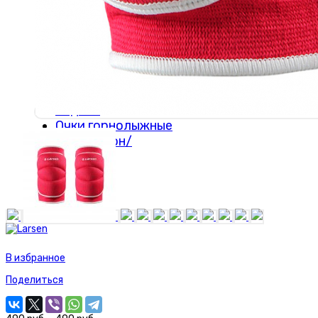
футбольные
Наколенники
Бутсы/
футзалки
Скейты, самокаты,
круизёры
Скандинавская
ходьба
Очки горнолыжные
Бадминтон/
Кетчбол
В избранное
Поделиться