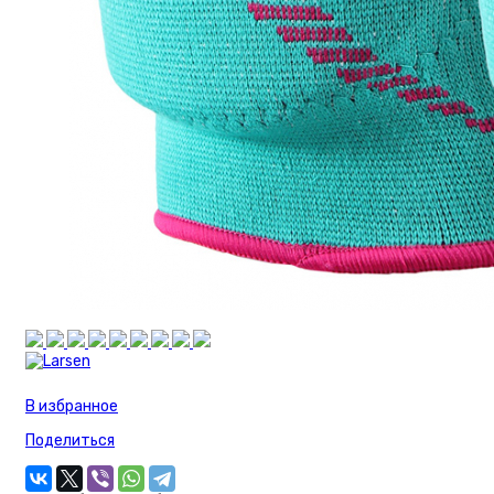
футбольные
Наколенники
Бутсы/
футзалки
Скейты, самокаты,
круизёры
Скандинавская
ходьба
Очки горнолыжные
Бадминтон/
Кетчбол
В избранное
Поделиться