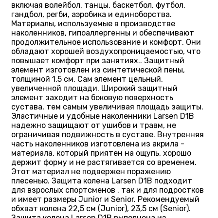
включая волейбол, танцы, баскетбол, футбол,
гандбол, регби, аэробика и единоборства.
Материалы, используемые в производстве
наколенников, гипоаллергенны и обеспечивают
продолжительное использование и комфорт. Они
обладают хорошей воздухопроницаемостью, что
повышает комфорт при занятиях.. Защитный
элемент изготовлен из синтетической пены,
толщиной 1,5 см. Сам элемент цельный,
увеличенной площади. Широкий защитный
элемент заходит на боковую поверхность
сустава, тем самым увеличивая площадь защиты.
Эластичные и удобные наколенники Larsen D1B
надежно защищают от ушибов и травм, не
ограничивая подвижность в суставе. Внутренняя
часть наколенников изготовлена из акрила -
материала, который приятен на ощупь, хорошо
держит форму и не растягивается со временем.
Этот материал не подвержен поражению
плесенью. Защита колена Larsen D1B подходит
для взрослых спортсменов , так и для подростков
и имеет размеры Junior и Senior. Рекомендуемый
обхват колена 22,5 см (Junior), 23,5 см (Senior).
Защита колена Larsen D1B выполнена из