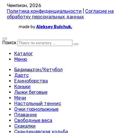
Чемпион, 2026
Политика конфиденциальности
|
Согласие на
обработку персональных данных
made by
Aleksey Bulchuk.
Поиск
Каталог
Меню
Бадминтон/Кетчбол
Код товара:
Код товара:
Код товара:
Код товара:
Код товара:
Код товара:
Код товара:
Код товара:
Код товара:
Код товара:
Код товара:
Код товара:
Код товара:
Код товара:
Код товара:
Код товара:
Код товара:
Код товара:
Код товара:
Код товара:
Код товара:
Код товара:
Код товара:
Код товара:
Дартс
Единоборства
Коньки
Лыжи беговые
Мячи
Настольный теннис
Очки горнолыжные
Плавание
Свободные веса
Скакалки
Скандинавская ходьба