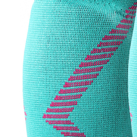
гимнастические
Гантели для
фитнеса
Коврики для
фитнеса/йоги
Скакалки
Массажеры
Утяжелители
Аксессуары для
фитнеса
Свободные веса
Диски
Грифы
Гантели
Форма, бутсы,
наколенники, щитки
Форма футбол/
баскетбол/
волейбол
Щитки