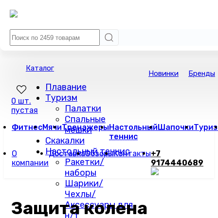
Каталог
Новинки
Бренды
Плавание
Туризм
0 шт.
Палатки
пустая
Спальные
Фитнес
Мячи
Тренажеры
Настольный
Шапочки
Туриз
мешки
теннис
Скакалки
Настольный теннис
О
Доставка
Обзоры
Контакты
+7
Ракетки/
компании
9174440689
наборы
Шарики/
Чехлы/
Защита колена
Аксессуары для
н/т