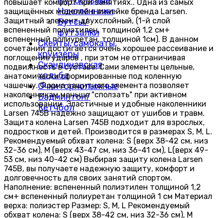
футбольные
повышает комфорт при занятиях.. Одна из самых
Наколенники
защищённых моделей в линейке бренда Larsen.
Защитный элемент двухслойный, (1-й слой
Бутсы/
вспененный полиэтилен, толщиной 1,2 см+
футзалки
вспененный полиуретан, толщиной 1см). В данном
Скейты, самокаты,
сочетании достигается очень хорошее рассеивание и
круизёры
поглощение ударов , при этом не отграничивая
Скандинавская
подвижность в суставе. Сами элементы цельные,
ходьба
анатомически сформированные под коленную
чашечку. Форма защитного элемента позволяет
Очки горнолыжные
наколенникам меньше "сползать" при активном
Бадминтон/
использовании. Эластичные и удобные наколенники
Кетчбол
Larsen 745B надежно защищают от ушибов и травм.
Защита колена Larsen 745B подходит для взрослых,
подростков и детей. Производится в размерах S, M, L.
Рекомендуемый обхват колена: S (верх 38-42 см, низ
32-36 см), M (верх 43-47 см, низ 36-41 см), L(верх 49-
53 см, низ 40-42 см) Выбирая защиту колена Larsen
745B, вы получаете надежную защиту, комфорт и
долговечность для своих занятий спортом.
Наполнение: вспененный полиэтилен толщиной 1,2
см+ вспененный полиуретан толщиной 1 см Материал
верха: полиэстер Размер: S, M, L Рекомендуемый
обхват колена: S (верх 38-42 см, низ 32-36 см), M