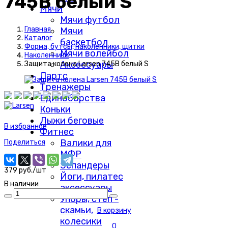
745В белый S
Мячи
Мячи футбол
Главная
Мячи
Каталог
баскетбол
Форма, бутсы, наколенники, щитки
Мячи волейбол
Наколенники
Аксессуары
Защита колена Larsen 745В белый S
Дартс
Тренажеры
Единоборства
Коньки
Лыжи беговые
В избранное
Фитнес
Валики для
Поделиться
МФР
Эспандеры
379 руб./шт
Йоги, пилатес
В наличии
аксессуары
Упоры, степ -
скамьи,
В корзину
колесики
0