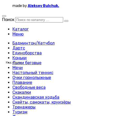
made by
Aleksey Bulchuk.
Поиск
Каталог
Меню
Бадминтон/Кетчбол
Дартс
Единоборства
Коньки
Лыжи беговые
Код товара:
Код товара:
Код товара:
Код товара:
Код товара:
Код товара:
Код товара:
Код товара:
Код товара:
Код товара:
Код товара:
Код товара:
Код товара:
Код товара:
Код товара:
Код товара:
Код товара:
Код товара:
Код товара:
Код товара:
Код товара:
Код товара:
Код товара:
Код товара:
Мячи
Настольный теннис
Очки горнолыжные
Плавание
Свободные веса
Скакалки
Скандинавская ходьба
Скейты, самокаты, круизёры
Тренажеры
Туризм