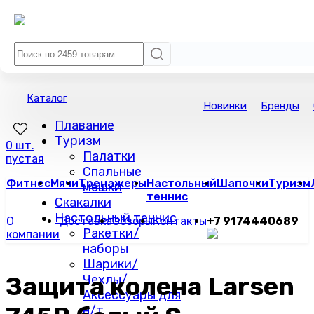
Каталог
Новинки
Бренды
Плавание
Туризм
0 шт.
Палатки
пустая
Спальные
Фитнес
Мячи
Тренажеры
Настольный
Шапочки
Туризм
мешки
теннис
Скакалки
Настольный теннис
О
Доставка
Обзоры
Контакты
+7 9174440689
Ракетки/
компании
наборы
Шарики/
Защита колена Larsen
Чехлы/
Аксессуары для
н/т