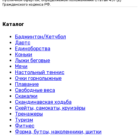
публичной офертой, определяемой положениями Статьи 437 (2)
Гражданского кодекса РФ.
Каталог
Бадминтон/Кетчбол
Дартс
Единоборства
Коньки
Лыжи беговые
Мячи
Настольный теннис
Очки горнолыжные
Плавание
Свободные веса
Скакалки
Скандинавская ходьба
Скейты, самокаты, круизёры
Тренажеры
Туризм
Фитнес
Форма, бутсы, наколенники, щитки