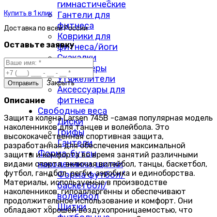
гимнастические
Купить в 1 клик
Гантели для
фитнеса
Доставка по
всей России
Коврики для
Оставьте заявку
фитнеса/йоги
Скакалки
Массажеры
Утяжелители
Закрыть
Аксессуары для
фитнеса
Описание
Свободные веса
Защита колена Larsen 745B -самая популярная модель
Диски
наколенников для танцев и волейбола. Это
Грифы
высококачественная спортивная защита,
Гантели
разработанная для обеспечения максимальной
Форма, бутсы,
защиты и комфорта во время занятий различными
наколенники, щитки
видами спорта, включая волейбол, танцы, баскетбол,
футбол, гандбол, регби, аэробика и единоборства.
Форма футбол/
Материалы, используемые в производстве
баскетбол/
наколенников, гипоаллергенны и обеспечивают
волейбол
продолжительное использование и комфорт. Они
Щитки
обладают хорошей воздухопроницаемостью, что