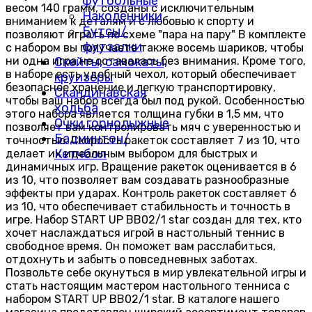
футбольные
весом 140 грамм, созданы с исключительным
Наколенники
вниманием к деталям и с любовью к спорту и
Бутсы/
позволяют играть по схеме "пара на пару" В комплекте
футзалки
с набором вы получаете также восемь шариков, чтобы
ни одна игра не оставалась без внимания. Кроме того,
Скейты, самокаты,
в наборе есть удобный чехол, который обеспечивает
круизёры
безопасное хранение и легкую транспортировку,
Скандинавская
чтобы ваш набор всегда был под рукой. Особенностью
ходьба
этого набора является толщина губки в 1,5 мм, что
Очки горнолыжные
позволяет вам контролировать мяч с уверенностью и
Бадминтон/
точностью. Скорость ракеток составляет 7 из 10, что
Кетчбол
делает их идеальным выбором для быстрых и
динамичных игр. Вращение ракеток оценивается в 6
из 10, что позволяет вам создавать разнообразные
эффекты при ударах. Контроль ракеток составляет 6
из 10, что обеспечивает стабильность и точность в
игре. Набор START UP BB02/1 star создан для тех, кто
хочет наслаждаться игрой в настольный теннис в
свободное время. Он поможет вам расслабиться,
отдохнуть и забыть о повседневных заботах.
Позвольте себе окунуться в мир увлекательной игры и
стать настоящим мастером настольного тенниса с
набором START UP BB02/1 star. В каталоге нашего