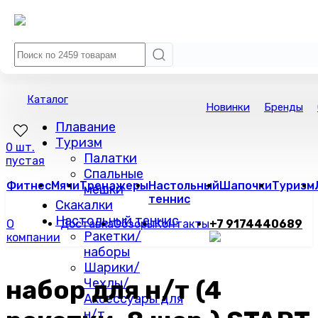
Каталог
Новинки
Бренды
Плавание
Туризм
0 шт.
Палатки
пустая
Спальные
Фитнес
Мячи
Тренажеры
Настольный
Шапочки
Туризм
мешки
теннис
Скакалки
Настольный теннис
О
Доставка
Обзоры
Контакты
+7 9174440689
Ракетки/
компании
наборы
Шарики/
набор для н/т (4
Чехлы/
Аксессуары для
н/т