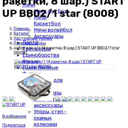
ракетки, 8 шар.) START
Мячи
UP BB02/1 star (8008)
Мячи футбол
Мячи
баскетбол
Главная
Мячи волейбол
Каталог
Аксессуары
Настольный теннис
Дартс
Ракетки/наборы
Тренажеры
набор для н/т (4 ракетки, 8 шар.) START UP BB02/1 star
(8008)
Единоборства
Коньки
Лыжи беговые
Фитнес
Валики для
МФР
Эспандеры
Йоги, пилатес
аксессуары
Упоры, степ -
В избранное
скамьи,
колесики
Поделиться