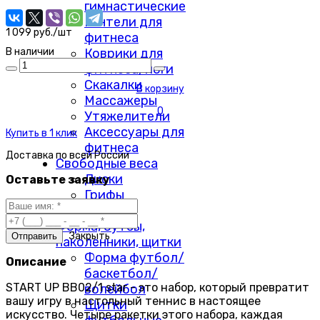
гимнастические
Гантели для
1 099 руб./шт
фитнеса
Коврики для
В наличии
фитнеса/йоги
Скакалки
В корзину
Массажеры
0
Утяжелители
Аксессуары для
Купить в 1 клик
фитнеса
Доставка по
всей России
Свободные веса
Диски
Оставьте заявку
Грифы
Гантели
Форма, бутсы,
Закрыть
наколенники, щитки
Форма футбол/
Описание
баскетбол/
START UP BB02/1 star - это набор, который превратит
волейбол
вашу игру в настольный теннис в настоящее
Щитки
искусство. Четыре ракетки этого набора, каждая