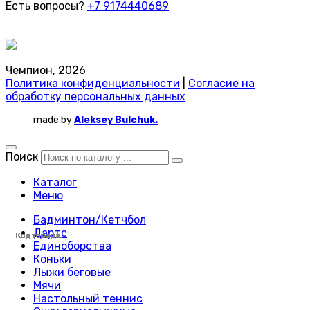
Есть вопросы?
+7 9174440689
Чемпион, 2026
Политика конфиденциальности
|
Согласие на
обработку персональных данных
made by
Aleksey Bulchuk.
Поиск
Каталог
Меню
Бадминтон/Кетчбол
Дартс
Код товара:
Код товара:
Код товара:
Код товара:
Код товара:
Код товара:
Код товара:
Код товара:
Код товара:
Код товара:
Код товара:
Код товара:
Код товара:
Код товара:
Код товара:
Код товара:
Код товара:
Код товара:
Код товара:
Код товара:
Код товара:
Код товара:
Код товара:
Код товара:
Единоборства
Коньки
Лыжи беговые
Мячи
Настольный теннис