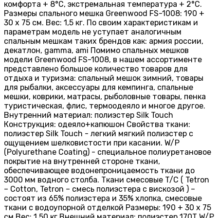
комфорта + 8°C, экстремальная температура + 2°C.
Размеры спального мешка Greenwood FS-1008: 190 +
30 х 75 см. Вес: 1,5 кг. По своим характеристикам и
параметрам модель не уступает аналогичным
спальным мешкам таких брендов как: армия россии,
декатлон, gamma, ami Помимо спальных мешков
модели Greenwood FS-1008, в нашем ассортименте
представлено большое количество товаров для
отдыха и туризма: спальный мешок зимний, товары
для рыбалки, аксессуары для кемпинга, спальные
мешки, коврики, матрасы, рыболовные товары, пенка
туристическая, флис, термоодеяло и многое другое.
Внутренний материал: полиэстер Silk Touch
Конструкция: одеяло+капюшон Свойства ткани:
полиэстер Silk Touch - легкий мягкий полиэстер с
ощущением шелковистости при касании. W/P
(Polyurethane Coating) - специальное полиуретановое
покрытие на внутренней стороне ткани,
обеспечивающее водонепроницаемость ткани до
3000 мм водного столба. Ткани смесовые T/C ( Tetron
– Cotton, Tetron – смесь полиэстера с вискозой ) –
состоят из 65% полиэстера и 35% хлопка, смесовые
ткани с водоупорной отделкой Размеры: 190 + 30 х 75
см Вес: 1,50 кг Внешний материал: полиэстер 170T W/P