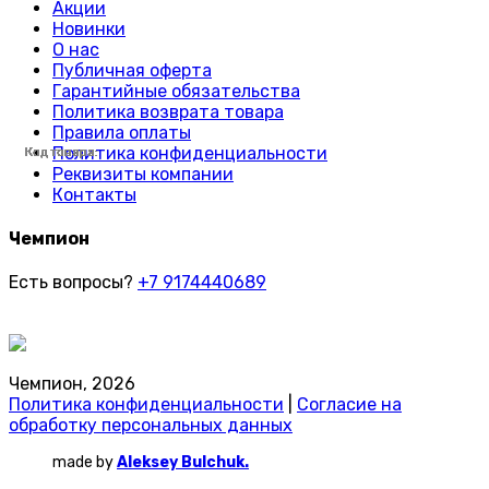
Акции
Новинки
О нас
Публичная оферта
Гарантийные обязательства
Политика возврата товара
Правила оплаты
Политика конфиденциальности
Код товара:
Код товара:
Код товара:
Код товара:
Код товара:
Код товара:
Код товара:
Код товара:
Код товара:
Код товара:
Код товара:
Код товара:
Код товара:
Код товара:
Код товара:
Код товара:
Код товара:
Код товара:
Код товара:
Код товара:
Код товара:
Код товара:
Код товара:
Код товара:
Реквизиты компании
Контакты
Чемпион
Есть вопросы?
+7 9174440689
Чемпион, 2026
Политика конфиденциальности
|
Согласие на
обработку персональных данных
made by
Aleksey Bulchuk.