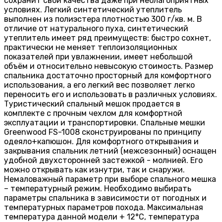
сохранит свои качества даже при неблагоприятных
условиях. Легкий синтетический утеплитель
выполнен из полиэстера плотностью 300 г/кв. м. В
отличие от натурального пуха, синтетический
утеплитель имеет ряд преимуществ: быстро сохнет,
практически не меняет теплоизоляционных
показателей при увлажнении, имеет небольшой
объём и относительно невысокую стоимость. Размер
спальника достаточно просторный для комфортного
использования, а его легкий вес позволяет легко
переносить его и использовать в различных условиях.
Туристический спальный мешок продается в
комплекте с прочным чехлом для комфортной
эксплуатации и транспортировки. Спальные мешки
Greenwood FS-1008 сконструированы по принципу
одеяло+капюшон. Для комфортного открывания и
закрывания спальник летний (межсезонный) оснащен
удобной двухсторонней застежкой - молнией. Его
можно открывать как изнутри, так и снаружи.
Немаловажный параметр при выборе спального мешка
– температурный режим. Необходимо выбирать
параметры спальника в зависимости от погодных и
температурных параметров похода. Максимальная
температура данной модели + 12°C, температура