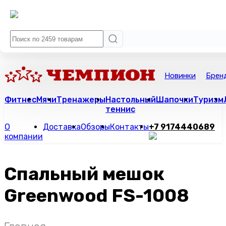
Новинки
Брен
Фитнес
Мячи
Тренажеры
Настольный
Шапочки
Туризм
теннис
О
Доставка
Обзоры
Контакты
+7 9174440689
компании
Спальный мешок
Greenwood FS-1008