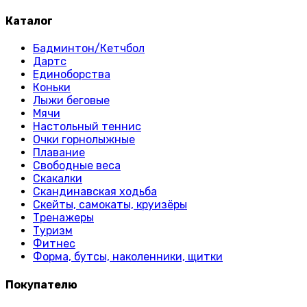
Каталог
Бадминтон/Кетчбол
Дартс
Единоборства
Коньки
Лыжи беговые
Мячи
Настольный теннис
Очки горнолыжные
Плавание
Свободные веса
Скакалки
Скандинавская ходьба
Скейты, самокаты, круизёры
Тренажеры
Туризм
Фитнес
Форма, бутсы, наколенники, щитки
Покупателю