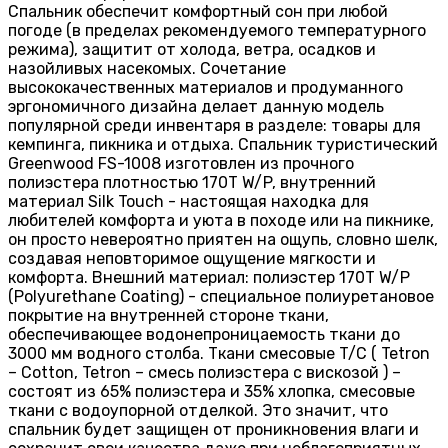
Спальник обеспечит комфортный сон при любой
погоде (в пределах рекомендуемого температурного
режима), защитит от холода, ветра, осадков и
назойливых насекомых. Сочетание
высококачественных материалов и продуманного
эргономичного дизайна делает данную модель
популярной среди инвентаря в разделе: товары для
кемпинга, пикника и отдыха. Спальник туристический
Greenwood FS-1008 изготовлен из прочного
полиэстера плотностью 170T W/P, внутренний
материал Silk Touch - настоящая находка для
любителей комфорта и уюта в походе или на пикнике,
он просто невероятно приятен на ощупь, словно шелк,
создавая неповторимое ощущение мягкости и
комфорта. Внешний материал: полиэстер 170T W/P
(Polyurethane Coating) - специальное полиуретановое
покрытие на внутренней стороне ткани,
обеспечивающее водонепроницаемость ткани до
3000 мм водного столба. Ткани смесовые T/C ( Tetron
– Cotton, Tetron – смесь полиэстера с вискозой ) –
состоят из 65% полиэстера и 35% хлопка, смесовые
ткани с водоупорной отделкой. Это значит, что
спальник будет защищен от проникновения влаги и