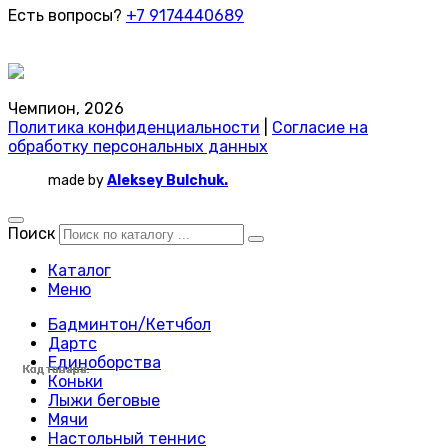
Есть вопросы?
+7 9174440689
Чемпион, 2026
Политика конфиденциальности
|
Согласие на
обработку персональных данных
made by
Aleksey Bulchuk.
Поиск
Каталог
Меню
Бадминтон/Кетчбол
Дартс
Единоборства
Код товара:
Код товара:
Код товара:
Код товара:
Код товара:
Код товара:
Код товара:
Код товара:
Код товара:
Код товара:
Код товара:
Код товара:
Код товара:
Код товара:
Код товара:
Код товара:
Код товара:
Код товара:
Код товара:
Код товара:
Код товара:
Код товара:
Код товара:
Код товара:
Коньки
Лыжи беговые
Мячи
Настольный теннис