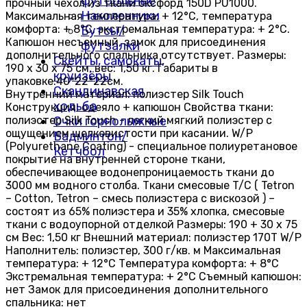
футбольные
прочный чехол из ткани оксфорд 150D PU1000.
Наколенники
Максимальная температура: + 12°С, температура
комфорта: + 8°С, экстремальная температура: + 2°С.
Бутсы/
Капюшон несъемный, замок для присоединения
футзалки
дополнительного спальника отсутствует. Размеры:
Скейты, самокаты,
190 х 30 х 75 см, вес: 1,50 кг. Габариты в
круизёры
упаковке:40*22*22см.
Скандинавская
Внутренний материал: полиэстер Silk Touch
ходьба
Конструкция: одеяло + капюшон Свойства ткани:
полиэстер Silk Touch - легкий мягкий полиэстер с
Очки горнолыжные
ощущением шелковистости при касании. W/P
Бадминтон/
(Polyurethane Coating) - специальное полиуретановое
Кетчбол
покрытие на внутренней стороне ткани,
обеспечивающее водонепроницаемость ткани до
3000 мм водного столба. Ткани смесовые T/C ( Tetron
– Cotton, Tetron – смесь полиэстера с вискозой ) –
состоят из 65% полиэстера и 35% хлопка, смесовые
ткани с водоупорной отделкой Размеры: 190 + 30 х 75
см Вес: 1,50 кг Внешний материал: полиэстер 170T W/P
Наполнитель: полиэстер, 300 г/кв. м Максимальная
температура: + 12°C Температура комфорта: + 8°C
Экстремальная температура: + 2°C Съемный капюшон:
нет Замок для присоединения дополнительного
спальника: нет