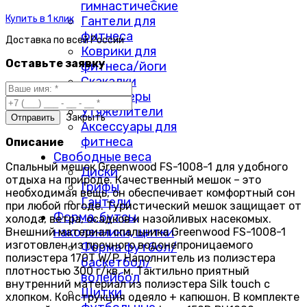
гимнастические
Купить в 1 клик
Гантели для
фитнеса
Доставка по
всей России
Коврики для
Оставьте заявку
фитнеса/йоги
Скакалки
Массажеры
Утяжелители
Закрыть
Аксессуары для
фитнеса
Описание
Свободные веса
Спальный мешок Greenwood FS-1008-1 для удобного
Диски
отдыха на природе. Качественный мешок – это
Грифы
необходимая вещь, он обеспечивает комфортный сон
Гантели
при любой погоде. Туристический мешок защищает от
Форма, бутсы,
холода, ветра, осадков и назойливых насекомых.
наколенники, щитки
Внешний материал спальника Greenwood FS-1008-1
изготовлен из прочного водонепроницаемого
Форма футбол/
полиэстера 170T W/P. Наполнитель из полиэстера
баскетбол/
плотностью 300 г/кв. м. Тактильно приятный
волейбол
внутренний материал из полиэстера Silk touch с
Щитки
хлопком. Конструкция одеяло + капюшон. В комплекте