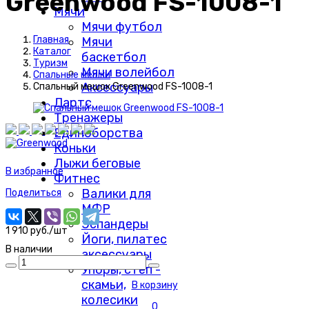
Greenwood FS-1008-1
Мячи
Мячи футбол
Главная
Мячи
Каталог
баскетбол
Туризм
Мячи волейбол
Спальные мешки
Аксессуары
Спальный мешок Greenwood FS-1008-1
Дартс
Тренажеры
Единоборства
Коньки
Лыжи беговые
В избранное
Фитнес
Валики для
Поделиться
МФР
Эспандеры
1 910 руб./шт
Йоги, пилатес
В наличии
аксессуары
Упоры, степ -
скамьи,
В корзину
колесики
0