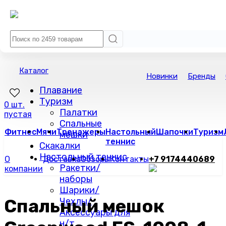
Каталог
Новинки
Бренды
Плавание
Туризм
0 шт.
Палатки
пустая
Спальные
Фитнес
Мячи
Тренажеры
Настольный
Шапочки
Туризм
мешки
теннис
Скакалки
Настольный теннис
О
Доставка
Обзоры
Контакты
+7 9174440689
Ракетки/
компании
наборы
Шарики/
Спальный мешок
Чехлы/
Аксессуары для
н/т