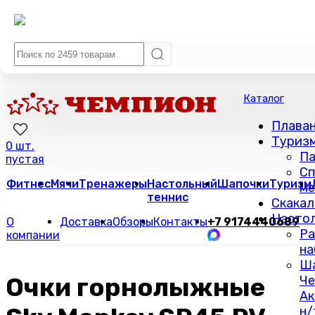
Каталог
Плава
Туриз
0 шт.
Па
пустая
Сп
Фитнес
Мячи
Тренажеры
Настольный
Шапочки
Туризм
м
теннис
Скакал
Настол
О
Доставка
Обзоры
Контакты
+7 9174440689
Ра
компании
на
Ш
Очки горнолыжные
Че
Ак
н/