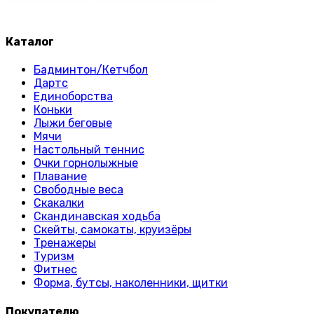
Каталог
Бадминтон/Кетчбол
Дартс
Единоборства
Коньки
Лыжи беговые
Мячи
Настольный теннис
Очки горнолыжные
Плавание
Свободные веса
Скакалки
Скандинавская ходьба
Скейты, самокаты, круизёры
Тренажеры
Туризм
Фитнес
Форма, бутсы, наколенники, щитки
Покупателю