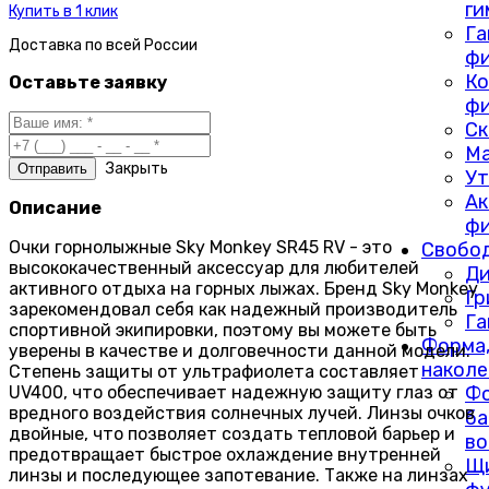
ги
Купить в 1 клик
Га
Доставка по
всей России
фи
Ко
Оставьте заявку
фи
Ск
М
Закрыть
Ут
Ак
Описание
фи
Очки горнолыжные Sky Monkey SR45 RV - это
Свобод
высококачественный аксессуар для любителей
Ди
активного отдыха на горных лыжах. Бренд Sky Monkey
Г
зарекомендовал себя как надежный производитель
Га
спортивной экипировки, поэтому вы можете быть
Форма,
уверены в качестве и долговечности данной модели.
наколе
Степень защиты от ультрафиолета составляет
UV400, что обеспечивает надежную защиту глаз от
Фо
вредного воздействия солнечных лучей. Линзы очков
ба
двойные, что позволяет создать тепловой барьер и
во
предотвращает быстрое охлаждение внутренней
Щ
линзы и последующее запотевание. Также на линзах