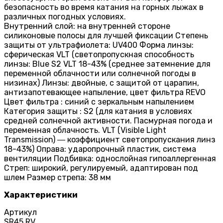
безопасность во время катания на горных лыжах в
различных погодных условиях.
Внутренний слой: на внутренней стороне
силиконовые полосы для лучшей фиксации Степень
защиты от ультрафиолета: UV400 Форма линзы:
сферическая VLT (светопропускная способность
линзы: Blue S2 VLT 18-43% (среднее затемнение для
переменной облачности или солнечной погоды в
низинах) Линзы: двойные, с защитой от царапин,
антизапотевающее напыление, цвет фильтра REVO
Цвет фильтра : синий с зеркальным напылением
Категория защиты : S2 (для катания в условиях
средней солнечной активности. Пасмурная погода и
переменная облачность. VLT (Visible Light
Transmission) ― коэффициент светопропускания линз
18-43%) Оправа: ударопрочный пластик, система
вентиляции Подбивка: однослойная гипоаллергенная
Стреп: широкий, регулируемый, адаптирован под
шлем Размер стрепа: 38 мм
Характеристики
Артикул
SR45 RV