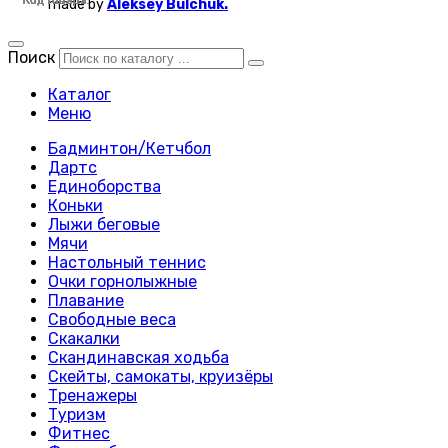
Код товара:
Код товара:
Код товара:
Код товара:
Код товара:
Код товара:
Код товара:
Код товара:
Код товара:
Код товара:
Код товара:
Код товара:
Код товара:
Код товара:
Код товара:
Код товара:
Код товара:
Код товара:
Код товара:
Код товара:
Код товара:
Код товара:
Код товара:
Код товара:
made by
Aleksey Bulchuk.
Поиск
Каталог
Меню
Бадминтон/Кетчбол
Дартс
Единоборства
Коньки
Лыжи беговые
Мячи
Настольный теннис
Очки горнолыжные
Плавание
Свободные веса
Скакалки
Скандинавская ходьба
Скейты, самокаты, круизёры
Тренажеры
Туризм
Фитнес