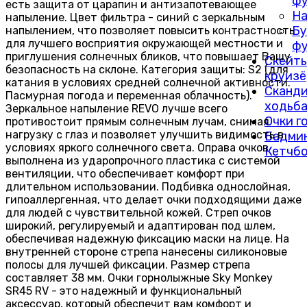
фу
есть защита от царапин и антизапотевающее
На
напыление. Цвет фильтра - синий с зеркальным
Бу
напылением, что позволяет повысить контрастность
для лучшего восприятия окружающей местности и
фу
приглушения солнечных бликов, что повышает Вашу
Скейты
безопасность на склоне. Категория защиты: S2 (для
круиз
катания в условиях средней солнечной активности.
Сканди
Пасмурная погода и переменная облачность).
ходьб
Зеркальное напыление REVO лучше всего
Очки г
противостоит прямым солнечным лучам, снимая
нагрузку с глаз и позволяет улучшить видимость в
Бадми
условиях яркого солнечного света. Оправа очков
Кетчб
выполнена из ударопрочного пластика с системой
вентиляции, что обеспечивает комфорт при
длительном использовании. Подбивка однослойная,
гипоаллергенная, что делает очки подходящими даже
для людей с чувствительной кожей. Стреп очков
широкий, регулируемый и адаптирован под шлем,
обеспечивая надежную фиксацию маски на лице. На
внутренней стороне стрепа нанесены силиконовые
полосы для лучшей фиксации. Размер стрепа
составляет 38 мм. Очки горнолыжные Sky Monkey
SR45 RV - это надежный и функциональный
аксессуар, который обеспечит вам комфорт и