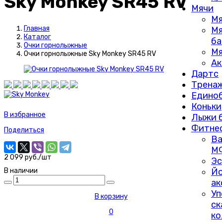
Sky Monkey SR45 RV
Мячи
Мя
Главная
М
Каталог
ба
Очки горнолыжные
Мя
Очки горнолыжные Sky Monkey SR45 RV
Ак
Дартс
Трена
Едино
Коньки
В избранное
Лыжи 
Фитне
Поделиться
Ва
М
2 099 руб./шт
Эс
Йо
В наличии
ак
Уп
В корзину
ск
0
ко