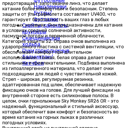
футбольные
предотвращает запотевание линз, что делает
Наколенники
катание более комфортным и безопасным. Степень
Бутсы/
защиты от ультрафиолета составляет UV400, что
футзалки
гарантирует безопасность ваших глаз в любых
погодных условиях. Они предназначены для катания
Скейты, самокаты,
в условиях средней солнечной активности,
круизёры
пасмурной погоды и переменной облачности.
Скандинавская
Категория защиты S2. Оправа очков выполнена из
ходьба
ударопрочного пластика с системой вентиляции, что
Очки горнолыжные
обеспечивает комфорт при длительном
Бадминтон/
использовании. Тонкая, белая оправа делает очки
Кетчбол
стильными и привлекательными. Подбивка выполнена
из гипоаллергенного материала, что делает очки
подходящими для людей с чувствительной кожей.
Стреп - широкая, регулируемая резинка,
адаптированная под шлем, обеспечивает надежную
фиксацию очков на голове. Для лучшей фиксации на
внутренней стороне есть силиконовые полосы. В
целом, очки горнолыжные Sky Monkey SR26 OR - это
надежный, функциональный и стильный аксессуар,
который обеспечит вам комфорт и безопасность во
время катания на горных лыжах в различных
погодных условиях.