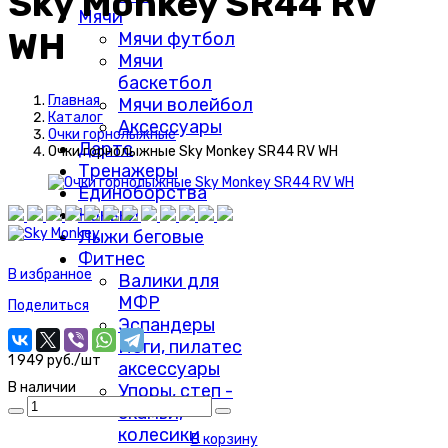
Sky Monkey SR44 RV
Мячи
WH
Мячи футбол
Мячи
баскетбол
Главная
Мячи волейбол
Каталог
Аксессуары
Очки горнолыжные
Дартс
Очки горнолыжные Sky Monkey SR44 RV WH
Тренажеры
Единоборства
Коньки
Лыжи беговые
Фитнес
В избранное
Валики для
МФР
Поделиться
Эспандеры
Йоги, пилатес
1 949 руб./шт
аксессуары
В наличии
Упоры, степ -
скамьи,
колесики
В корзину