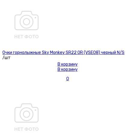
Очки горнолыжные Sky Monkey SR22 OR (VSE08) черный N/S
/шт
В корзину
В корзину
0