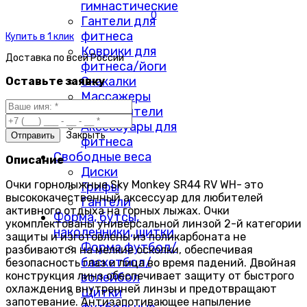
гимнастические
0
Гантели для
фитнеса
Купить в 1 клик
Коврики для
Доставка по
всей России
фитнеса/йоги
Скакалки
Оставьте заявку
Массажеры
Утяжелители
Аксессуары для
Закрыть
фитнеса
Свободные веса
Описание
Диски
Очки горнолыжные Sky Monkey SR44 RV WH- это
Грифы
высококачественный аксессуар для любителей
Гантели
активного отдыха на горных лыжах. Очки
Форма, бутсы,
укомплектованы универсальной линзой 2-й категории
наколенники, щитки
защиты и изготовлены из поликарбоната не
Форма футбол/
разбиваются на мелкие осколки, обеспечивая
баскетбол/
безопасность глаз и лица во время падений. Двойная
конструкция линз обеспечивает защиту от быстрого
волейбол
охлаждения внутренней линзы и предотвращают
Щитки
запотевание. Антизапотивающее напыление