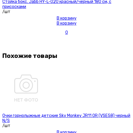
Стойка бокс. Jabb HY-L-020 красный/черный 180 см, с
присосками
/шт
В корзину
В корзину
0
Похожие товары
Очки горнолыжные детские Sky Monkey JR11 OR (VSE58) черный
N/S
/шт
В корзину