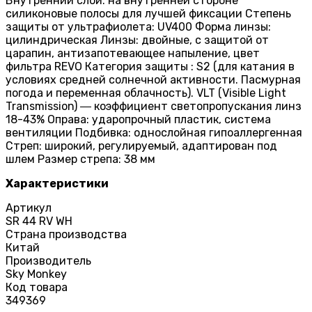
Внутренний слой: на внутренней стороне
силиконовые полосы для лучшей фиксации Степень
защиты от ультрафиолета: UV400 Форма линзы:
цилиндрическая Линзы: двойные, с защитой от
царапин, антизапотевающее напыление, цвет
фильтра REVO Категория защиты : S2 (для катания в
условиях средней солнечной активности. Пасмурная
погода и переменная облачность). VLT (Visible Light
Transmission) ― коэффициент светопропускания линз
18-43% Оправа: ударопрочный пластик, система
вентиляции Подбивка: однослойная гипоаллергенная
Стреп: широкий, регулируемый, адаптирован под
шлем Размер стрепа: 38 мм
Характеристики
Артикул
SR 44 RV WH
Страна производства
Китай
Производитель
Sky Monkey
Код товара
349369