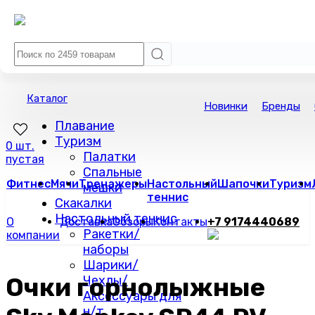
Каталог
Новинки
Бренды
Плавание
Туризм
0 шт.
Палатки
пустая
Спальные
Фитнес
Мячи
Тренажеры
Настольный
Шапочки
Туризм
мешки
теннис
Скакалки
Настольный теннис
О
Доставка
Обзоры
Контакты
+7 9174440689
Ракетки/
компании
наборы
Шарики/
Очки горнолыжные
Чехлы/
Аксессуары для
н/т