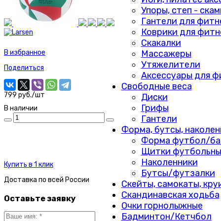
Упоры, степ - ска
Гантели для фитн
Коврики для фитн
Скакалки
Массажеры
В избранное
Утяжелители
Поделиться
Аксессуары для ф
Свободные веса
799 руб./шт
Диски
Грифы
В наличии
Гантели
Форма, бутсы, наколен
Форма футбол/ба
Щитки футбольны
Наколенники
Купить в 1 клик
Бутсы/футзалки
Доставка по
всей России
Скейты, самокаты, кру
Скандинавская ходьба
Оставьте заявку
Очки горнолыжные
Бадминтон/Кетчбол