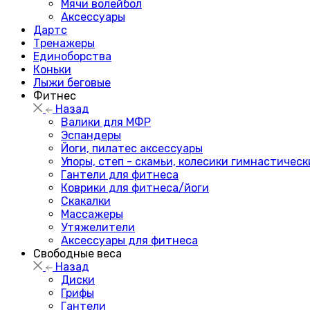
Мячи волейбол
Аксессуары
Дартс
Тренажеры
Единоборства
Коньки
Лыжи беговые
Фитнес
Назад
Валики для МФР
Эспандеры
Йоги, пилатес аксессуары
Упоры, степ - скамьи, колесики гимнастическ
Гантели для фитнеса
Коврики для фитнеса/йоги
Скакалки
Массажеры
Утяжелители
Аксессуары для фитнеса
Свободные веса
Назад
Диски
Грифы
Гантели