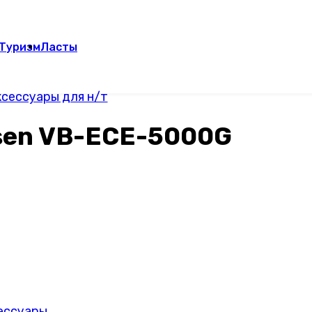
Туризм
Ласты
сессуары для н/т
sen VB-ECE-5000G
сессуары