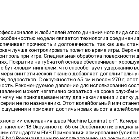
фессионалов и любителей этого динамичного вида спорт
й особенностью модели является технология соединени
еспечивает прочность и долговечность, так как швы ст
окам лучше контролировать полет во время игры. Верхн
контроль при игре. Специальная обработка поверхности
иях. Покрытие на губчатой основе обеспечивает хорош
 с бутиловым ниппелем, что способствует удержанию в
амеры синтетической тканью добавляет дополнительную
тей, подростков. С окружностью 65 см и весом 270 г, э
ость. Рекомендуемое давление для использования состав
давления может негативно сказаться на сроке службы м
 мячу мы прикладываем иглу для накачивания и сетку д
серии не по назначению. Этот волейбольный мяч станет
 ощущения и поможет достичь новых высот в волейболе
нологии склеивания швов Machine Lamination™. Камера:
о панелей: 18 Окружность: 65 см Особенности: специаль
ным стандартам FIVB Примечания: армирование (усилен
,319 bar) Рекомендации по использованию: не рекоменду