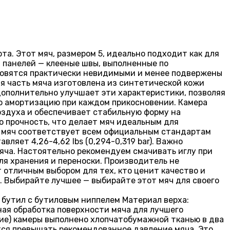
а. Этот мяч, размером 5, идеально подходит как для
я панелей — клееные швы, выполненные по
ановятся практически невидимыми и менее подвержены
яя часть мяча изготовлена из синтетической кожи
 дополнительно улучшает эти характеристики, позволяя
ую амортизацию при каждом прикосновении. Камера
оздуха и обеспечивает стабильную форму на
 прочность, что делает мяч идеальным для
тот мяч соответствует всем официальным стандартам
ляет 4,26-4,62 lbs (0,294-0,319 bar). Важно
яча. Настоятельно рекомендуем смачивать иглу при
ля хранения и переноски. Производитель не
 отличным выбором для тех, кто ценит качество и
. Выбирайте лучшее — выбирайте этот мяч для своего
 бутил с бутиловым ниппелем Материал верха:
ная обработка поверхности мяча для лучшего
ие) камеры выполнено хлопчатобумажной тканью в два
ется превышать рекомендованное давление мяча. Это