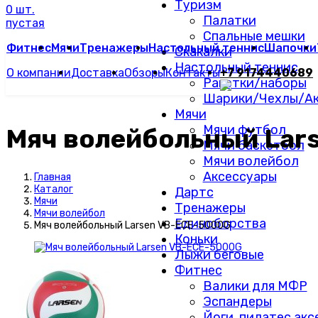
Туризм
0 шт.
Палатки
пустая
Спальные мешки
Фитнес
Мячи
Тренажеры
Настольный теннис
Шапочки
Скакалки
Настольный теннис
О компании
Доставка
Обзоры
Контакты
+7 9174440689
Ракетки/наборы
Шарики/Чехлы/Ак
Мячи
Мячи футбол
Мяч волейбольный Lar
Мячи баскетбол
Мячи волейбол
Аксессуары
Главная
Каталог
Дартс
Мячи
Тренажеры
Мячи волейбол
Единоборства
Мяч волейбольный Larsen VB-ECE-5000G
Коньки
Лыжи беговые
Фитнес
Валики для МФР
Эспандеры
Йоги, пилатес ак