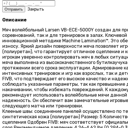
Закрыть
Описание
Мяч волейбольный Larsen VB-ECE-5000Y создан для про
соревнований, так и для тренировок в залах. Ключево
инновационной методике Machine Lamination™. Это об
износу. Яркий дизайн поверхности мяча позволяет игр
(полиуретан), что гарантирует отличное сцепление и 
игрокам уверенно контролировать мяч в любых ситуац
мяча выполнена из высококачественного бутилкаучука
протяжении всего срока эксплуатации. Армирование к
интенсивных тренировок и игр как взрослых, так и де
FIVB, что подтверждает его высокое качество и надежн
соблюдать указанные параметры, так как превышение 
накачивании, чтобы избежать повреждений. К каждому
рекомендует использовать волейбольные мячи данной 
надежность. Он обеспечит вам замечательные игровые
следующего матча или тренировки.
Клееные швы: соединение панелей осуществлено по тех
синтетическая кожа (полиуретан) Размер: 5 Количеств
сцепления Одобрен FIVB: мяч соответствует официаль
слоя Рекомендуемое давление: 4,26-4,62 lbs (0,294-0