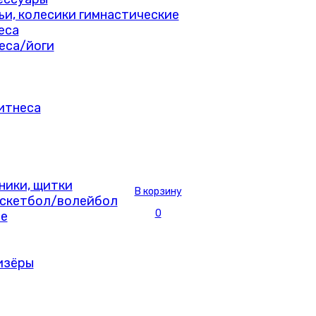
мьи, колесики гимнастические
еса
еса/йоги
итнеса
ники, щитки
В корзину
скетбол/волейбол
0
е
изёры