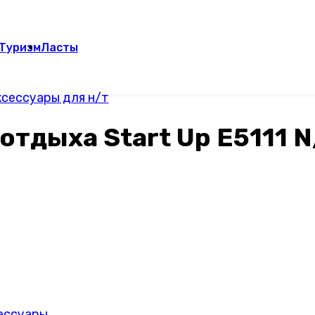
Туризм
Ласты
сессуары для н/т
отдыха Start Up E5111 N
сессуары