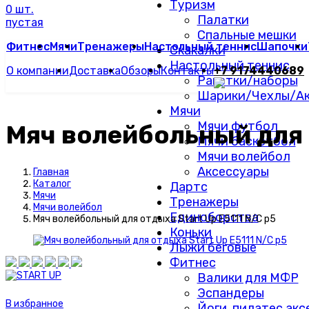
Туризм
0 шт.
Палатки
пустая
Спальные мешки
Фитнес
Мячи
Тренажеры
Настольный теннис
Шапочки
Скакалки
Настольный теннис
О компании
Доставка
Обзоры
Контакты
+7 9174440689
Ракетки/наборы
Шарики/Чехлы/Ак
Мячи
Мячи футбол
Мяч волейбольный для 
Мячи баскетбол
Мячи волейбол
Аксессуары
Главная
Каталог
Дартс
Мячи
Тренажеры
Мячи волейбол
Единоборства
Мяч волейбольный для отдыха Start Up E5111 N/C р5
Коньки
Лыжи беговые
Фитнес
Валики для МФР
Эспандеры
В избранное
Йоги, пилатес ак