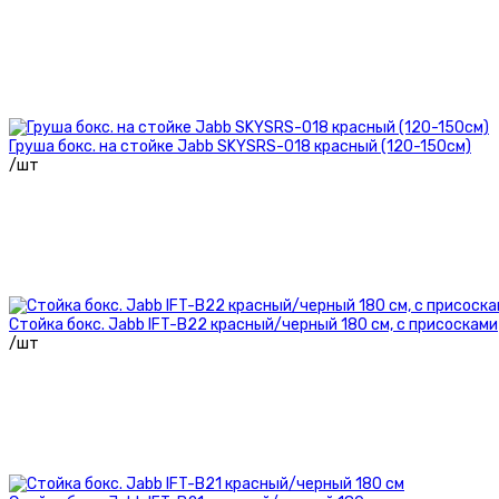
Груша бокс. на стойке Jabb SKYSRS-018 красный (120-150см)
/шт
Стойка бокс. Jabb IFT-B22 красный/черный 180 см, с присосками
/шт