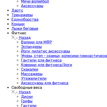
Мячи волейбол
Аксессуары
Дартс
Тренажеры
Единоборства
Коньки
Лыжи беговые
Фитнес
Назад
Валики для МФР
Эспандеры
Йоги, пилатес аксессуары
Упоры, степ - скамьи, колесики гимнастическ
Гантели для фитнеса
Коврики для фитнеса/йоги
Скакалки
Массажеры
Утяжелители
Аксессуары для фитнеса
Свободные веса
Назад
Диски
Грифы
Гантели