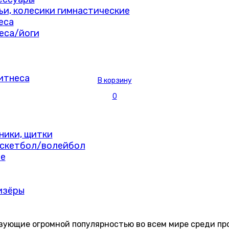
мьи, колесики гимнастические
еса
еса/йоги
итнеса
В корзину
0
ники, щитки
скетбол/волейбол
е
изёры
ьзующие огромной популярностью во всем мире среди п