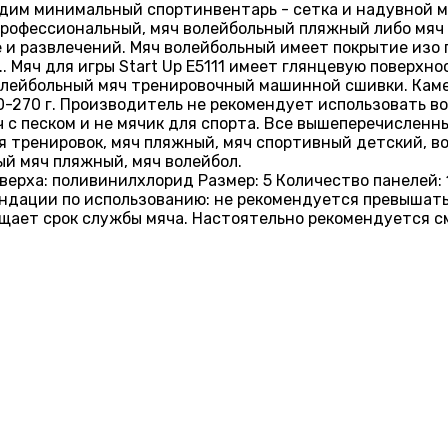
одим минимальный спортинвентарь - сетка и надувной м
профессиональный, мяч волейбольный пляжный либо мяч
е и развлечений. Мяч волейбольный имеет покрытие изо 
 Мяч для игры Start Up E5111 имеет глянцевую поверхн
олейбольный мяч тренировочный машинной сшивки. Камера
250-270 г. Производитель не рекомендует использовать 
ч с песком и не мячик для спорта. Все вышеперечисленн
я тренировок, мяч пляжный, мяч спортивный детский, во
ый мяч пляжный, мяч волейбол.
 верха: поливинилхлорид Размер: 5 Количество панелей:
омендации по использованию: не рекомендуется превыша
ает срок службы мяча. Настоятельно рекомендуется с