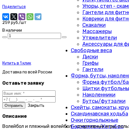
Упоры, степ - ска
Поделиться
Гантели для фитн
Коврики для фитн
259 руб./шт
Скакалки
В наличии
Массажеры
Утяжелители
Аксессуары для ф
Свободные веса
Диски
Грифы
Купить в 1 клик
Гантели
Доставка по
всей России
Форма, бутсы, наколен
Форма футбол/ба
Оставьте заявку
Щитки футбольны
Наколенники
Бутсы/футзалки
Закрыть
Скейты, самокаты, кру
Скандинавская ходьба
Описание
Очки горнолыжные
Бадминтон/Кетчбол
Волейбол и пляжный волейбол – спортивные игры, пол