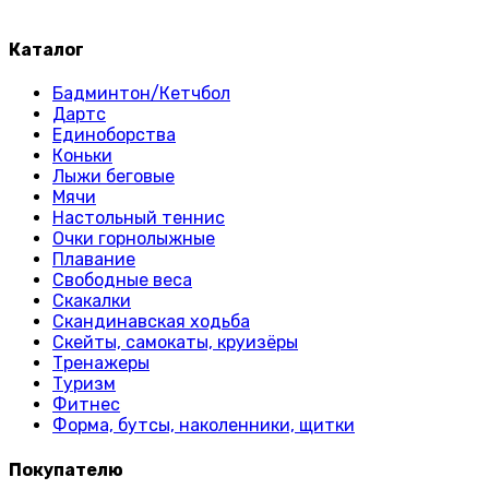
Каталог
Бадминтон/Кетчбол
Дартс
Единоборства
Коньки
Лыжи беговые
Мячи
Настольный теннис
Очки горнолыжные
Плавание
Свободные веса
Скакалки
Скандинавская ходьба
Скейты, самокаты, круизёры
Тренажеры
Туризм
Фитнес
Форма, бутсы, наколенники, щитки
Покупателю