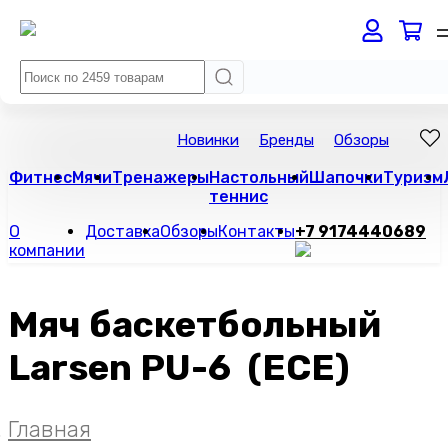
Новинки
Бренды
Обзоры
Фитнес
Мячи
Тренажеры
Настольный
Шапочки
Туризм
теннис
О
Доставка
Обзоры
Контакты
+7 9174440689
компании
Мяч баскетбольный
Larsen PU-6 (ECE)
Главная