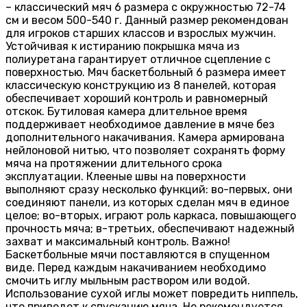
– классический мяч 6 размера с окружностью 72-74
см и весом 500-540 г. Данный размер рекомендован
для игроков старших классов и взрослых мужчин.
Устойчивая к истиранию покрышка мяча из
полиуретана гарантирует отличное сцепление с
поверхностью. Мяч баскетбольный 6 размера имеет
классическую конструкцию из 8 панелей, которая
обеспечивает хороший контроль и равномерный
отскок. Бутиловая камера длительное время
поддерживает необходимое давление в мяче без
дополнительного накачивания. Камера армирована
нейлоновой нитью, что позволяет сохранять форму
мяча на протяжении длительного срока
эксплуатации. Клееные швы на поверхности
выполняют сразу несколько функций: во-первых, они
соединяют панели, из которых сделан мяч в единое
целое; во-вторых, играют роль каркаса, повышающего
прочность мяча; в-третьих, обеспечивают надежный
захват и максимальный контроль. Важно!
Баскетбольные мячи поставляются в спущенном
виде. Перед каждым накачиванием необходимо
смочить иглу мыльным раствором или водой.
Использование сухой иглы может повредить ниппель,
что приведет к спусканию мяча. Не рекомендуется