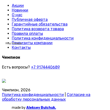
Акции
Новинки
О нас
Публичная оферта
Гарантийные обязательства
Политика возврата товара
Правила оплаты
Политика конфиденциальности
Реквизиты компании
Код товара:
Код товара:
Код товара:
Код товара:
Код товара:
Код товара:
Код товара:
Код товара:
Код товара:
Код товара:
Код товара:
Код товара:
Код товара:
Код товара:
Код товара:
Код товара:
Код товара:
Код товара:
Код товара:
Код товара:
Код товара:
Код товара:
Код товара:
Код товара:
Контакты
Чемпион
Есть вопросы?
+7 9174440689
Чемпион, 2026
Политика конфиденциальности
|
Согласие на
обработку персональных данных
made by
Aleksey Bulchuk.