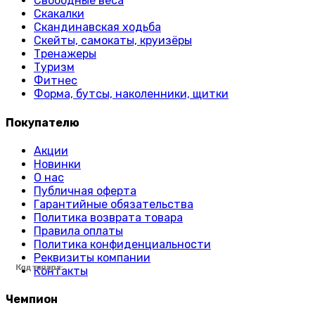
Свободные веса
Скакалки
Скандинавская ходьба
Скейты, самокаты, круизёры
Тренажеры
Туризм
Фитнес
Форма, бутсы, наколенники, щитки
Покупателю
Акции
Новинки
О нас
Публичная оферта
Гарантийные обязательства
Политика возврата товара
Правила оплаты
Политика конфиденциальности
Реквизиты компании
Код товара:
Код товара:
Код товара:
Код товара:
Код товара:
Код товара:
Код товара:
Код товара:
Код товара:
Код товара:
Код товара:
Код товара:
Код товара:
Код товара:
Код товара:
Код товара:
Код товара:
Код товара:
Код товара:
Код товара:
Код товара:
Код товара:
Код товара:
Код товара:
Контакты
Чемпион