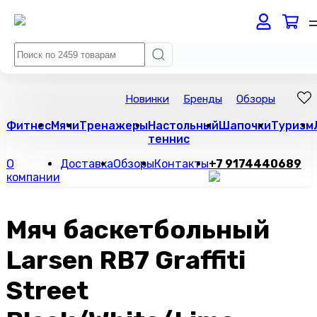
Новинки
Бренды
Обзоры
Фитнес
Мячи
Тренажеры
Настольный
Шапочки
Туризм
теннис
О
Доставка
Обзоры
Контакты
+7 9174440689
компании
Мяч баскетбольный
Larsen RB7 Graffiti
Street