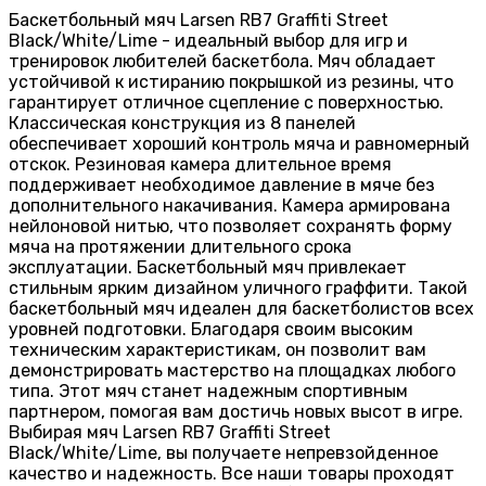
Баскетбольный мяч Larsen RB7 Graffiti Street
Black/White/Lime - идеальный выбор для игр и
тренировок любителей баскетбола. Мяч обладает
устойчивой к истиранию покрышкой из резины, что
гарантирует отличное сцепление с поверхностью.
Классическая конструкция из 8 панелей
обеспечивает хороший контроль мяча и равномерный
отскок. Резиновая камера длительное время
поддерживает необходимое давление в мяче без
дополнительного накачивания. Камера армирована
нейлоновой нитью, что позволяет сохранять форму
мяча на протяжении длительного срока
эксплуатации. Баскетбольный мяч привлекает
стильным ярким дизайном уличного граффити. Такой
баскетбольный мяч идеален для баскетболистов всех
уровней подготовки. Благодаря своим высоким
техническим характеристикам, он позволит вам
демонстрировать мастерство на площадках любого
типа. Этот мяч станет надежным спортивным
партнером, помогая вам достичь новых высот в игре.
Выбирая мяч Larsen RB7 Graffiti Street
Black/White/Lime, вы получаете непревзойденное
качество и надежность. Все наши товары проходят