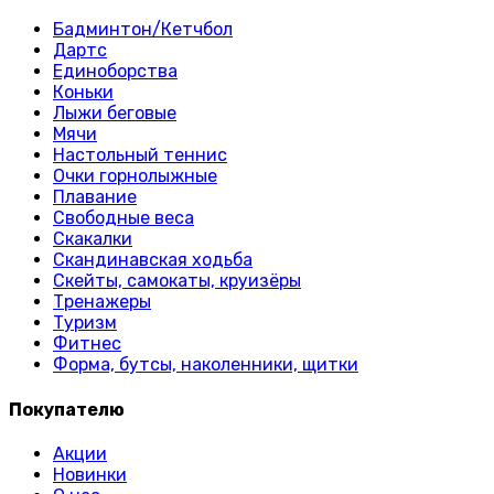
Бадминтон/Кетчбол
Дартс
Единоборства
Коньки
Лыжи беговые
Мячи
Настольный теннис
Очки горнолыжные
Плавание
Свободные веса
Скакалки
Скандинавская ходьба
Скейты, самокаты, круизёры
Тренажеры
Туризм
Фитнес
Форма, бутсы, наколенники, щитки
Покупателю
Акции
Новинки