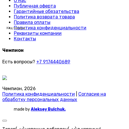
О нас
Публичная оферта
Гарантийные обязательства
Политика возврата товара
Правила оплаты
Политика конфиденциальности
Код товара:
Код товара:
Код товара:
Код товара:
Код товара:
Код товара:
Код товара:
Код товара:
Код товара:
Код товара:
Код товара:
Код товара:
Код товара:
Код товара:
Код товара:
Код товара:
Код товара:
Код товара:
Код товара:
Код товара:
Код товара:
Код товара:
Код товара:
Код товара:
Реквизиты компании
Контакты
Чемпион
Есть вопросы?
+7 9174440689
Чемпион, 2026
Политика конфиденциальности
|
Согласие на
обработку персональных данных
made by
Aleksey Bulchuk.