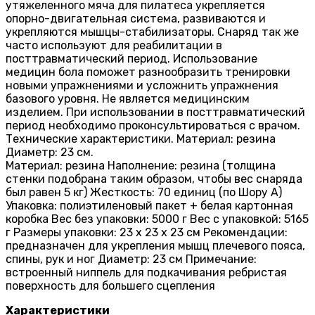
утяжеленного мяча для пилатеса укрепляется
опорно-двигательная система, развиваются и
укрепляются мышцы-стабилизаторы. Снаряд так же
часто используют для реабилитации в
посттравматический период. Использование
медицин бола поможет разнообразить тренировки
новыми упражнениями и усложнить упражнения
базового уровня. Не является медицинским
изделием. При использовании в посттравматический
период необходимо проконсультироваться с врачом.
Технические характеристики. Материал: резина
Диаметр: 23 см.
Материал: резина Наполнение: резина (толщина
стенки подобрана таким образом, чтобы вес снаряда
был равен 5 кг) Жесткость: 70 единиц (по Шору А)
Упаковка: полиэтиленовый пакет + белая картонная
коробка Вес без упаковки: 5000 г Вес с упаковкой: 5165
г Размеры упаковки: 23 х 23 х 23 см Рекомендации:
предназначен для укрепления мышц плечевого пояса,
спины, рук и ног Диаметр: 23 см Примечание:
встроенный ниппель для подкачивания ребристая
поверхность для большего сцепления
Характеристики