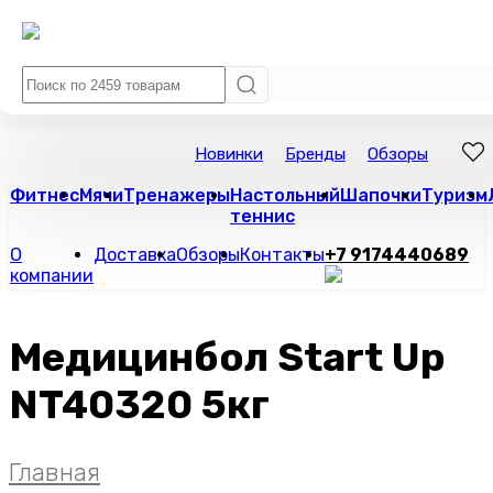
Новинки
Бренды
Обзоры
Фитнес
Мячи
Тренажеры
Настольный
Шапочки
Туризм
теннис
О
Доставка
Обзоры
Контакты
+7 9174440689
компании
Медицинбол Start Up
NT40320 5кг
Главная