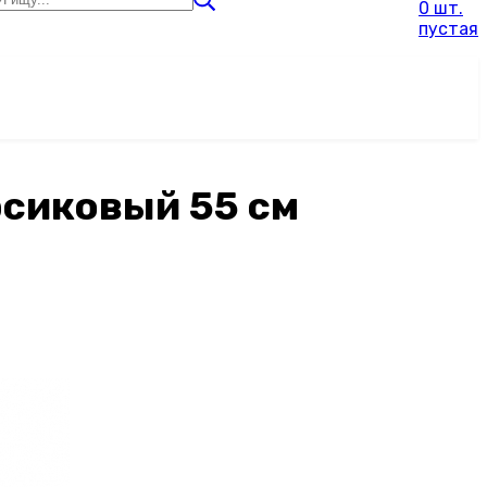
0 шт.
пустая
рсиковый 55 см