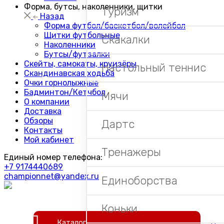
Форма, бутсы, наколенники, щитки
Туризм
Назад
Форма футбол/баскетбол/волейбол
Щитки футбольные
Скакалки
Наколенники
Бутсы/футзалки
Скейты, самокаты, круизёры
Настольный теннис
Скандинавская ходьба
Очки горнолыжные
Бадминтон/Кетчбол
Мячи
О компании
Доставка
Обзоры
Дартс
Контакты
Мой кабинет
Тренажеры
Единый номер телефона:
+7 9174440689
championnet@yandex.ru
Единоборства
Коньки
Каталог