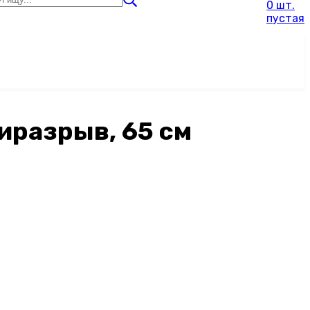
0 шт.
пустая
иразрыв, 65 см