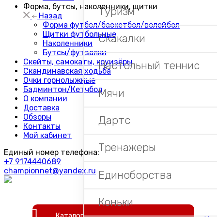
Форма, бутсы, наколенники, щитки
Туризм
Назад
Форма футбол/баскетбол/волейбол
Щитки футбольные
Скакалки
Наколенники
Бутсы/футзалки
Скейты, самокаты, круизёры
Настольный теннис
Скандинавская ходьба
Очки горнолыжные
Бадминтон/Кетчбол
Мячи
О компании
Доставка
Обзоры
Дартс
Контакты
Мой кабинет
Тренажеры
Единый номер телефона:
+7 9174440689
championnet@yandex.ru
Единоборства
Коньки
Каталог