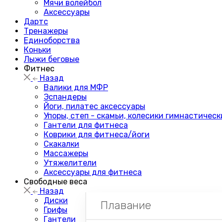
Мячи волейбол
Аксессуары
Дартс
Тренажеры
Единоборства
Коньки
Лыжи беговые
Фитнес
Назад
Валики для МФР
Эспандеры
Йоги, пилатес аксессуары
Упоры, степ - скамьи, колесики гимнастическ
Гантели для фитнеса
Коврики для фитнеса/йоги
Скакалки
Массажеры
Утяжелители
Аксессуары для фитнеса
Свободные веса
Назад
Диски
Плавание
Грифы
Гантели