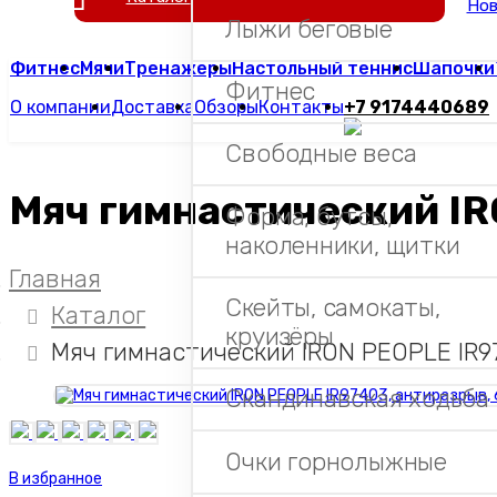
Нов
Лыжи беговые
Фитнес
Мячи
Тренажеры
Настольный теннис
Шапочки
Фитнес
О компании
Доставка
Обзоры
Контакты
+7 9174440689
Свободные веса
Мяч гимнастический IR
Форма, бутсы,
наколенники, щитки
Главная
Скейты, самокаты,
Каталог
круизёры
Мяч гимнастический IRON PEOPLE IR9
Скандинавская ходьба
Очки горнолыжные
В избранное