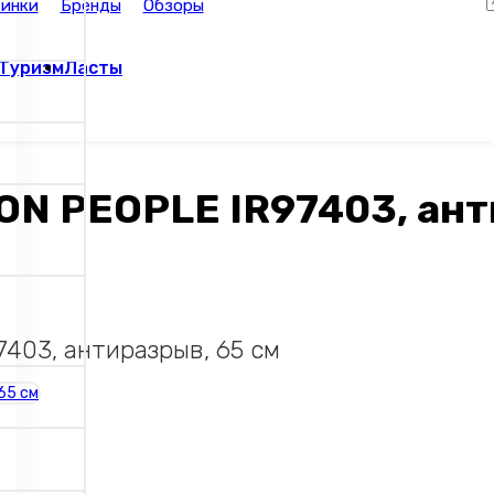
инки
Бренды
Обзоры
Туризм
Ласты
ON PEOPLE IR97403, ант
7403, антиразрыв, 65 см