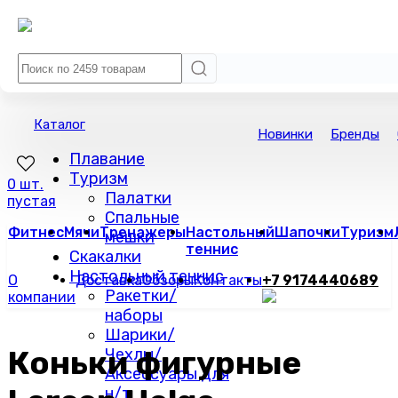
Каталог
Новинки
Бренды
Плавание
Туризм
0 шт.
Палатки
пустая
Спальные
Фитнес
Мячи
Тренажеры
Настольный
Шапочки
Туризм
мешки
теннис
Скакалки
Настольный теннис
О
Доставка
Обзоры
Контакты
+7 9174440689
Ракетки/
компании
наборы
Шарики/
Коньки фигурные
Чехлы/
Аксессуары для
н/т