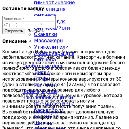
гимнастические
Оставьте заявку
Гантели для
фитнеса
Коврики для
фитнеса/йоги
Закрыть
Скакалки
Массажеры
Описание
Утяжелители
Коньки Larsen Helga разработаны специально для
Аксессуары для
любительского фитнес катания. Комфортные ботинки
фитнеса
из искуственной кожи, с мягким подкладом из белого
Свободные веса
полиэфирного волокна обеспечивают баланс между
Диски
жёсткостью в поддержке ноги и комфортом при
Грифы
использовании. Размеры коньков варьируются от 30
(длина стельки197мм) до 41 (273мм.), что позволяет
Гантели
подобрать подходящий размер для любого
Форма, бутсы,
пользователя. Коньки оснащены шнуровкой, которая
наколенники, щитки
позволяет плотно зафиксировать ногу и
Форма футбол/
минимизировать вероятность получения травмы.
баскетбол/
Высокий ботинок обеспечивает дополнительную
волейбол
поддержку и комфорт во время катания. Лезвие из
Щитки
нержавеющей стали уже заточено на заводе под
"канавку", что обеспечивает отличное сцепление со