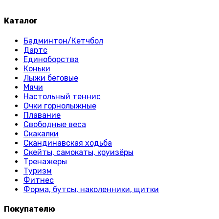
Каталог
Бадминтон/Кетчбол
Дартс
Единоборства
Коньки
Лыжи беговые
Мячи
Настольный теннис
Очки горнолыжные
Плавание
Свободные веса
Скакалки
Скандинавская ходьба
Скейты, самокаты, круизёры
Тренажеры
Туризм
Фитнес
Форма, бутсы, наколенники, щитки
Покупателю