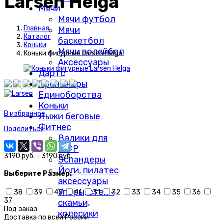
Larsen Helga
Мячи
Мячи футбол
Главная
Мячи
Каталог
баскетбол
Коньки
Мячи волейбол
Коньки фигурные Larsen Helga
Аксессуары
Дартс
Тренажеры
Единоборства
Коньки
В избранное
Лыжи беговые
Фитнес
Поделиться
Валики для
МФР
3190 руб. - 3190 руб.
Эспандеры
Йоги, пилатес
Выберите
Размер:
аксессуары
Упоры, степ -
38
39
40
41
31
32
33
34
35
36
37
скамьи,
Под заказ
колесики
Доставка по
всей России