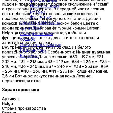
футбольные
льдом и предотвращает боковое скольжение и "срыв"
Наколенники
с траектории в повороте. В передней части лезвия
Бутсы/
есть небольшие зубцы, позволяющие выполнять
футзалки
несложные элементы фигурного катания. Дизайн
Скейты, самокаты,
коньков выполнен в классическом белом цвете с
круизёры
ярким принтом. Выбирая фигурные коньки Larsen
Helga, вы получаете надежные, удобные и
Скандинавская
функциональные коньки для активного отдыха и
ходьба
занятий спортом на льду.
Очки горнолыжные
Внутренний слой: Мягкий подклад из белого
Бадминтон/
полиэфирного волокна Особенности: Индивидуальная
Кетчбол
упаковка: коробка Длина стельки: #30 - 197 мм, #31 -
202 мм, #32 - 213 мм, #33 - 219 мм, #34 - 226 мм, #35 -
240 мм, #36 - 240 мм, #37 - 246 мм, #38 - 253 мм, #39
- 259 мм, #40 - 266 мм, #41 - 273 мм Толщина лезвия:
3,5 мм Ботинок: искусственная кожа Лезвие:
нержавеющая сталь
Характеристики
Артикул
Helga
Страна производства