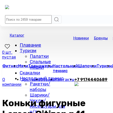
Каталог
Новинки
Бренды
Плавание
Туризм
0 шт.
Палатки
пустая
Спальные
Фитнес
Мячи
Тренажеры
Настольный
Шапочки
Туризм
мешки
теннис
Скакалки
Настольный теннис
О
Доставка
Обзоры
Контакты
+7 9174440689
Ракетки/
компании
наборы
Шарики/
Коньки фигурные
Чехлы/
Аксессуары для
н/т