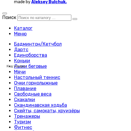
made by
Aleksey Bulchuk.
Поиск
Каталог
Меню
Бадминтон/Кетчбол
Дартс
Единоборства
Коньки
Лыжи беговые
Код товара:
Код товара:
Код товара:
Код товара:
Код товара:
Код товара:
Код товара:
Код товара:
Код товара:
Код товара:
Код товара:
Код товара:
Код товара:
Код товара:
Код товара:
Код товара:
Код товара:
Код товара:
Код товара:
Код товара:
Код товара:
Код товара:
Код товара:
Код товара:
Мячи
Настольный теннис
Очки горнолыжные
Плавание
Свободные веса
Скакалки
Скандинавская ходьба
Скейты, самокаты, круизёры
Тренажеры
Туризм
Фитнес