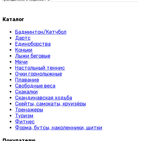
Каталог
Бадминтон/Кетчбол
Дартс
Единоборства
Коньки
Лыжи беговые
Мячи
Настольный теннис
Очки горнолыжные
Плавание
Свободные веса
Скакалки
Скандинавская ходьба
Скейты, самокаты, круизёры
Тренажеры
Туризм
Фитнес
Форма, бутсы, наколенники, щитки
Покупателю