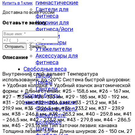
гимнастические
Купить в 1 клик
Гантели для
Доставка по
всей России
фитнеса
Коврики для
Оставьте заявку
фитнеса/йоги
Скакалки
Массажеры
Закрыть
Утяжелители
Аксессуары для
Описание
фитнеса
Свободные веса
Внутренний слой: вельвет Температура
Диски
использования: до -20°С Система быстрой шнуровки:
Грифы
+ Удобная колодка: + Удобный язычок анатомической
Гантели
формы: + Длина стельки: #25 – 158,6 мм, #26 – 167 мм,
Форма, бутсы,
#27 – 173 мм, #28 -180 мм, #29 - 185 мм, #30 - 192 мм,
наколенники, щитки
#31 – 200 мм, #32 - 206,6 мм, #33 - 213,2 мм, #34 -
219,9 мм, #35 - 226,5 мм, #36 - 233,2 мм, #37 – 239,9
Форма футбол/
мм, #38 – 246,5 мм, #39 - 253,2 мм, #40 – 259,8 мм, #41
баскетбол/
– 266,5 мм, #42 - 273,2 мм, #43 - 279,8 мм, #44 - 286,5
волейбол
мм, #45 - 293,16 мм Тип заточки лезвия: канавка
Щитки
Толщина лезвия: 3,5 мм Длина шнурков: 26 - 150 см, 27