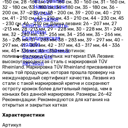
футбольные
-150 см, 28 -160 см, 29 - 160 см, 30 - 160 см, 31 - 160 см,
Наколенники
32 - 180 см, 33 - 180 см, 34 - 180 см, 35 - 180 см, 36 -
Бутсы/
200 см, 37 - 200 см, 38 - 200 см, 39 - 200 см, 40 - 210
см, 41 - 210 см, 42 - 210 см, 43 - 210 см, 44 - 230 см, 45
футзалки
- 230 см, 46 - 230 см Длина лезвия: 26 - 207 мм, 27
Скейты, самокаты,
-213 мм, 28 -213 мм, 29 - 228 мм, 30 - 228 мм, 31 - 240
круизёры
мм, 32 - 240 мм, 33 - 256 мм, 34 - 256 мм, 35 - 266 мм,
Скандинавская
36 - 266 мм, 37 - 283 мм, 38 - 283 мм, 39 - 297 мм, 40 -
ходьба
297 мм, 41 - 309 мм, 42 - 317 мм, 43 - 317 мм, 44 - 336
Очки горнолыжные
мм, 45 - 336 мм, 46 - 350 мм Ботинок:
поливинилхлорид Стелька: материал EVA Лезвие:
Бадминтон/
высокоуглеродистая сталь с маркировкой TŰV
Кетчбол
Rheinland. Маркировка TŰV Rheinland присваивается
лишь той продукции, которая прошла проверку на
международный сертификат качества. Лезвия из
стали с такой маркировкой крепче и сохраняют
остроту кромок более длительный период, чем в
коньках без данной маркировки. Размеры: 26-42
Рекомендации: Рекомендуются для катания на
открытых и закрытых катках
Характеристики
Артикул