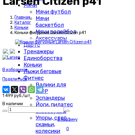
Larsen Citizen р41
Мячи
Мячи футбол
Главная
Мячи
Каталог
баскетбол
Коньки
Мячи волейбол
Коньки фигурные Larsen Citizen р41
Аксессуары
Дартс
Тренажеры
Единоборства
Коньки
В избранное
Лыжи беговые
Фитнес
Поделиться
Валики для
МФР
1 499 руб./шт
Эспандеры
Йоги, пилатес
В наличии
аксессуары
Упоры, степ -
В корзину
скамьи,
0
колесики