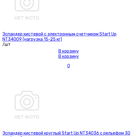
Эспандер кистевой с электронным счетчиком Start Up
NT34009 (нагрузка 15-25 кг)
/шт
В корзину
В корзину
0
Эспандер кистевой круглый Start Up NT34036 с рельефом 30