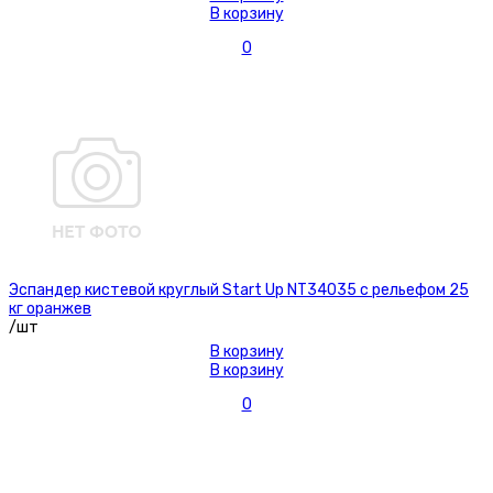
В корзину
0
Эспандер кистевой круглый Start Up NT34035 с рельефом 25
кг оранжев
/шт
В корзину
В корзину
0