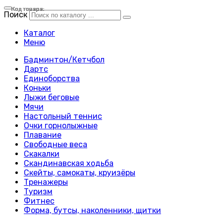
Код товара:
Код товара:
Код товара:
Код товара:
Код товара:
Код товара:
Код товара:
Код товара:
Код товара:
Код товара:
Код товара:
Код товара:
Код товара:
Код товара:
Код товара:
Код товара:
Код товара:
Код товара:
Код товара:
Код товара:
Код товара:
Код товара:
Код товара:
Код товара:
Поиск
Каталог
Меню
Бадминтон/Кетчбол
Дартс
Единоборства
Коньки
Лыжи беговые
Мячи
Настольный теннис
Очки горнолыжные
Плавание
Свободные веса
Скакалки
Скандинавская ходьба
Скейты, самокаты, круизёры
Тренажеры
Туризм
Фитнес
Форма, бутсы, наколенники, щитки