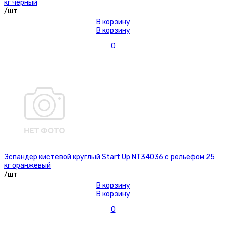
кг чёрный
/шт
В корзину
В корзину
0
Эспандер кистевой круглый Start Up NT34036 с рельефом 25
кг оранжевый
/шт
В корзину
В корзину
0