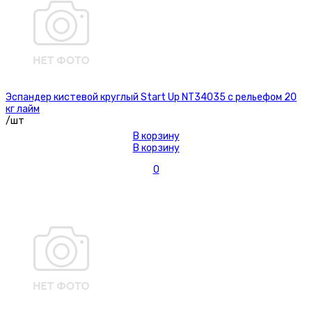
Эспандер кистевой круглый Start Up NT34035 с рельефом 20
кг лайм
/шт
В корзину
В корзину
0