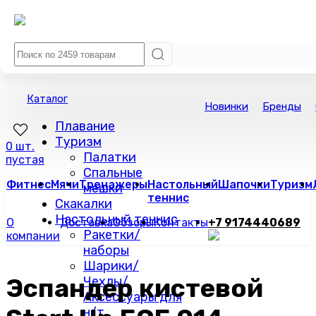
Каталог
Новинки
Бренды
Плавание
Туризм
0 шт.
Палатки
пустая
Спальные
Фитнес
Мячи
Тренажеры
Настольный
Шапочки
Туризм
мешки
теннис
Скакалки
Настольный теннис
О
Доставка
Обзоры
Контакты
+7 9174440689
Ракетки/
компании
наборы
Шарики/
Эспандер кистевой
Чехлы/
Аксессуары для
н/т