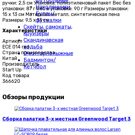
футбольные
ручки: 2,5 см Упаковка: полиэтиленовый пакет Вес без
Наколенники
упаковки: 87 г Вес в упаковке: 90 г Размеры упаковки:
Бутсы/
15 х 13 см Материал: металл, синтетическая пена
футзалки
Размеры: 9,5 х 13 см
Скейты, самокаты,
Характеристики
круизёры
Скандинавская
Артикул
ходьба
ECE 014 red
Страна производства
Очки горнолыжные
Китай
Бадминтон/
Производитель
Кетчбол
Start Up
Код товара
366620
Обзоры продукции
Сборка палатки 3-х местная Greenwood Target 3