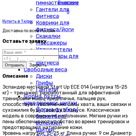
гимнастические
В корзину
Гантели для
0
фитнеса
Купить в 1 клик
Коврики для
фитнеса/йоги
Доставка по
всей России
Скакалки
Оставьте заявку
Массажеры
Утяжелители
Аксессуары для
фитнеса
Закрыть
Свободные веса
Диски
Описание
Грифы
Эспандер кистевой Start Up ЕСЕ 014 (нагрузка 15-25
Гантели
кг) – тренажер, разработанный для эффективной
Форма, бутсы,
тренировки мышц предплечья, пальцев рук,
наколенники, щитки
способствует увеличению силы хвата, ваши связки и
Форма футбол/
сухожилия будут всегда в тонусе. Классическая
модель в современном исполнении. Мягкие ручки из
баскетбол/
пены обеспечивают удобство во время тренировок и
волейбол
предотвращают натирание кожи.
Щитки
Уровень нагрузки: 15-25 кг Длина ручки: 9 см Диаметр