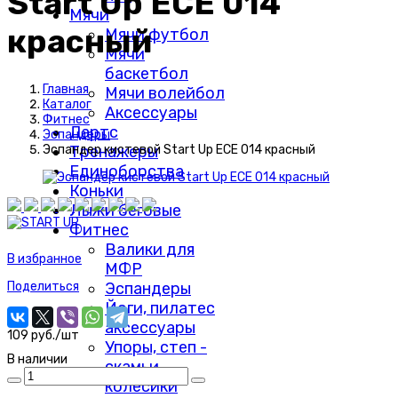
Start Up ЕСЕ 014
Мячи
красный
Мячи футбол
Мячи
баскетбол
Главная
Мячи волейбол
Каталог
Аксессуары
Фитнес
Дартс
Эспандеры
Тренажеры
Эспандер кистевой Start Up ЕСЕ 014 красный
Единоборства
Коньки
Лыжи беговые
Фитнес
Валики для
В избранное
МФР
Эспандеры
Поделиться
Йоги, пилатес
аксессуары
109 руб./шт
Упоры, степ -
В наличии
скамьи,
колесики