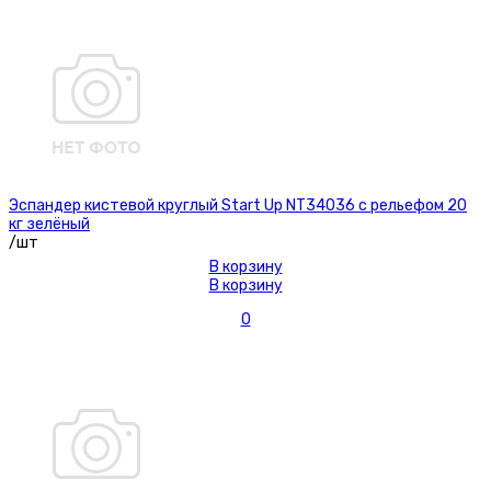
Эспандер кистевой круглый Start Up NT34036 с рельефом 20
кг зелёный
/шт
В корзину
В корзину
0