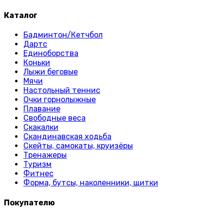
Каталог
Бадминтон/Кетчбол
Дартс
Единоборства
Коньки
Лыжи беговые
Мячи
Настольный теннис
Очки горнолыжные
Плавание
Свободные веса
Скакалки
Скандинавская ходьба
Скейты, самокаты, круизёры
Тренажеры
Туризм
Фитнес
Форма, бутсы, наколенники, щитки
Покупателю