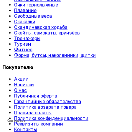
Очки горнолыжные
Плавание
Свободные веса
Скакалки
Скандинавская ходьба
Скейты, самокаты, круизёры
Тренажеры
Туризм
Фитнес
Форма, бутсы, наколенники, щитки
Покупателю
Акции
Новинки
О нас
Публичная оферта
Гарантийные обязательства
Политика возврата товара
Правила оплаты
Политика конфиденциальности
Код товара:
Код товара:
Код товара:
Код товара:
Код товара:
Код товара:
Код товара:
Код товара:
Код товара:
Код товара:
Код товара:
Код товара:
Код товара:
Код товара:
Код товара:
Код товара:
Код товара:
Код товара:
Код товара:
Код товара:
Код товара:
Код товара:
Код товара:
Код товара:
Реквизиты компании
Контакты