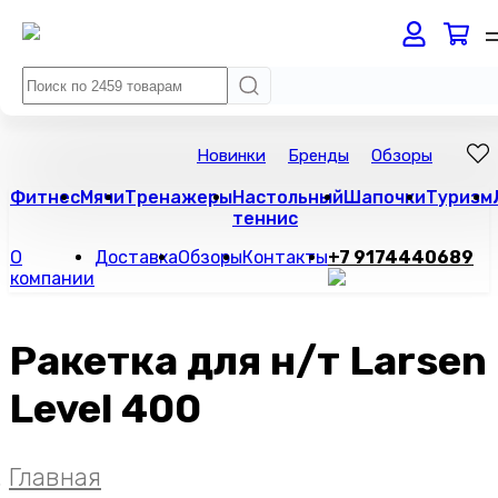
Новинки
Бренды
Обзоры
Фитнес
Мячи
Тренажеры
Настольный
Шапочки
Туризм
теннис
О
Доставка
Обзоры
Контакты
+7 9174440689
компании
Ракетка для н/т Larsen
Level 400
Главная