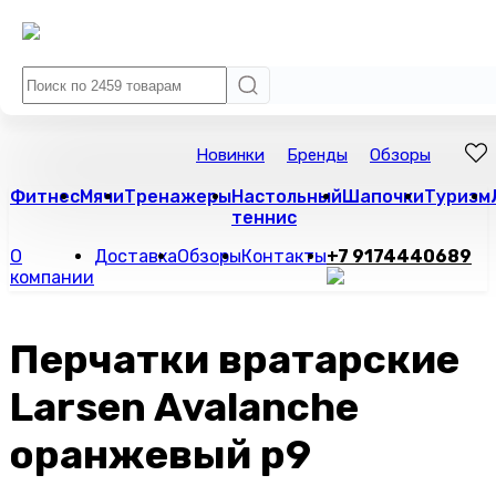
Новинки
Бренды
Обзоры
Фитнес
Мячи
Тренажеры
Настольный
Шапочки
Туризм
теннис
О
Доставка
Обзоры
Контакты
+7 9174440689
компании
Перчатки вратарские
Larsen Avalanche
оранжевый р9