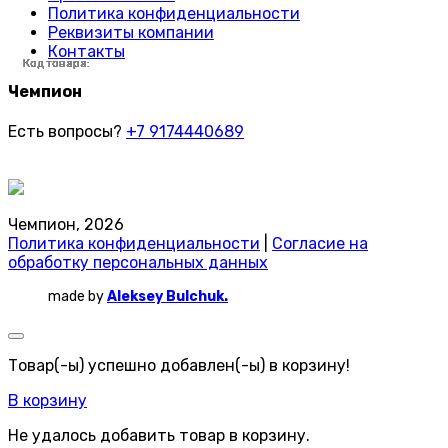
Политика конфиденциальности
Реквизиты компании
Контакты
Код товара:
Код товара:
Код товара:
Код товара:
Код товара:
Код товара:
Код товара:
Код товара:
Код товара:
Код товара:
Код товара:
Код товара:
Код товара:
Код товара:
Код товара:
Код товара:
Чемпион
Есть вопросы?
+7 9174440689
Чемпион, 2026
Политика конфиденциальности
|
Согласие на
обработку персональных данных
made by
Aleksey Bulchuk.
Товар(-ы) успешно добавлен(-ы) в корзину!
В корзину
Не удалось добавить товар в корзину.