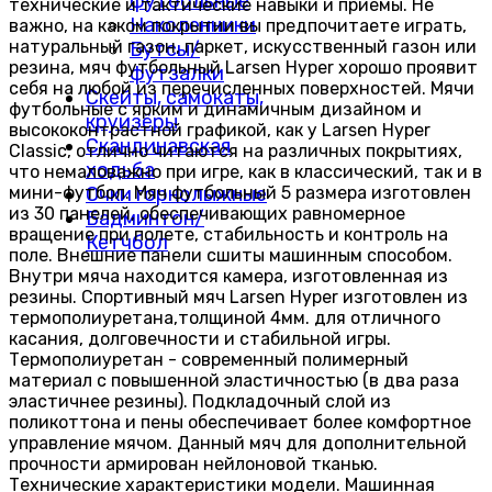
футбольные
технические и тактические навыки и приемы. Не
Наколенники
важно, на каком покрытии вы предпочитаете играть,
натуральный газон, паркет, искусственный газон или
Бутсы/
резина, мяч футбольный Larsen Hyper хорошо проявит
футзалки
себя на любой из перечисленных поверхностей. Мячи
Скейты, самокаты,
футбольные с ярким и динамичным дизайном и
круизёры
высококонтрастной графикой, как у Larsen Hyper
Скандинавская
Classic, отлично читаются на различных покрытиях,
ходьба
что немаловажно при игре, как в классический, так и в
мини-футбол. Мяч футбольный 5 размера изготовлен
Очки горнолыжные
из 30 панелей, обеспечивающих равномерное
Бадминтон/
вращение при полете, стабильность и контроль на
Кетчбол
поле. Внешние панели сшиты машинным способом.
Внутри мяча находится камера, изготовленная из
резины. Спортивный мяч Larsen Hyper изготовлен из
термополиуретана,толщиной 4мм. для отличного
касания, долговечности и стабильной игры.
Термополиуретан - современный полимерный
материал с повышенной эластичностью (в два раза
эластичнее резины). Подкладочный слой из
поликоттона и пены обеспечивает более комфортное
управление мячом. Данный мяч для дополнительной
прочности армирован нейлоновой тканью.
Технические характеристики модели. Машинная