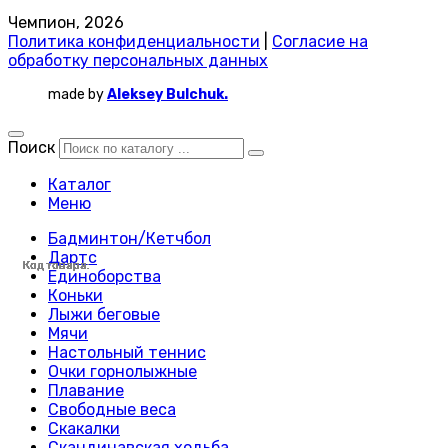
Чемпион, 2026
Политика конфиденциальности
|
Согласие на
обработку персональных данных
made by
Aleksey Bulchuk.
Поиск
Каталог
Меню
Бадминтон/Кетчбол
Дартс
Код товара:
Код товара:
Код товара:
Код товара:
Код товара:
Код товара:
Код товара:
Код товара:
Код товара:
Код товара:
Код товара:
Код товара:
Код товара:
Код товара:
Код товара:
Код товара:
Код товара:
Код товара:
Код товара:
Код товара:
Код товара:
Код товара:
Код товара:
Код товара:
Единоборства
Коньки
Лыжи беговые
Мячи
Настольный теннис
Очки горнолыжные
Плавание
Свободные веса
Скакалки
Скандинавская ходьба