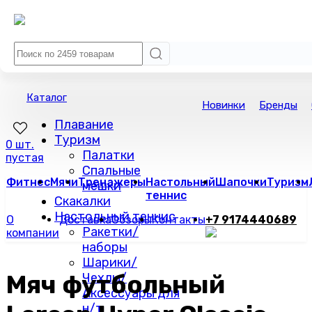
Каталог
Новинки
Бренды
Плавание
Туризм
0 шт.
Палатки
пустая
Спальные
Фитнес
Мячи
Тренажеры
Настольный
Шапочки
Туризм
мешки
теннис
Скакалки
Настольный теннис
О
Доставка
Обзоры
Контакты
+7 9174440689
Ракетки/
компании
наборы
Шарики/
Мяч футбольный
Чехлы/
Аксессуары для
н/т