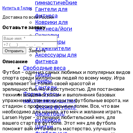
гимнастические
Купить в 1 клик
Гантели для
фитнеса
Доставка по
всей России
Коврики для
Оставьте заявку
фитнеса/йоги
Скакалки
Массажеры
Утяжелители
Закрыть
Аксессуары для
фитнеса
Описание
Свободные веса
Футбол – один из самых любимых и популярных видов
Диски
спорта среди миллионов людей по всему миру. Игра
Грифы
привлекает не только своей красотой и
Гантели
зрелищностью, но и доступностью. Для постановки
Форма, бутсы,
техники владения мячом и выполнения базовых
наколенники, щитки
упражнений, вам не нужны ни футбольные ворота, ни
стадион с профессиональным полем. Все, что вам
Форма футбол/
необходимо для начала, это мяч и желание играть.
баскетбол/
Larsen Hyper - отличный любительский мяч, для
волейбол
вашего старта в футболе. Этот мяч для футбола
Щитки
поможет вам оттачивать мастерство, улучшать