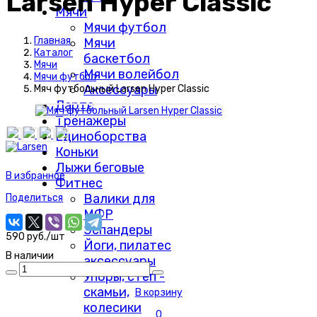
Larsen Hyper Classic
Мячи
Мячи футбол
Главная
Мячи
Каталог
баскетбол
Мячи
Мячи волейбол
Мячи футбол
Аксессуары
Мяч футбольный Larsen Hyper Classic
Дартс
Тренажеры
Единоборства
Коньки
Лыжи беговые
В избранное
Фитнес
Валики для
Поделиться
МФР
Эспандеры
590 руб./шт
Йоги, пилатес
В наличии
аксессуары
Упоры, степ -
скамьи,
В корзину
колесики
0