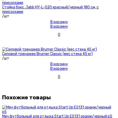
Стойка бокс. Jabb HY-L-020 красный/черный 180 см, с
присосками
/шт
В корзину
В корзину
0
Силовой тренажер Brumer Classic (вес стека 45 кг)
/шт
В корзину
В корзину
0
Похожие товары
Мяч футбольный для отдыха Start Up E5131 оранж/черный р5