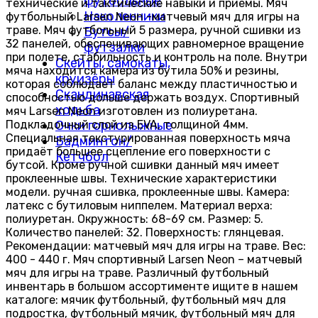
футбольные
технические и тактические навыки и приемы. Мяч
Наколенники
футбольный Larsen Neon -матчевый мяч для игры на
траве. Мяч футбольный 5 размера, ручной сшивки из
Бутсы/
32 панелей, обеспечивающих равномерное вращение
футзалки
при полете, стабильность и контроль на поле. Внутри
Скейты, самокаты,
мяча находится камера из бутила 50% и резины,
круизёры
которая соблюдает баланс между пластичностью и
Скандинавская
способностью дольше держать воздух. Спортивный
ходьба
мяч Larsen Neon изготовлен из полиуретана.
Подкладочный слой из EVA, толщиной 4мм.
Очки горнолыжные
Специальная текстурированная поверхность мяча
Бадминтон/
придаёт большее сцепление его поверхности с
Кетчбол
бутсой. Кроме ручной сшивки данный мяч имеет
проклеенные швы. Технические характеристики
модели. ручная сшивка, проклеенные швы. Камера:
латекс с бутиловым ниппелем. Материал верха:
полиуретан. Окружность: 68-69 см. Размер: 5.
Количество панелей: 32. Поверхность: глянцевая.
Рекомендации: матчевый мяч для игры на траве. Вес:
400 - 440 г. Мяч спортивный Larsen Neon – матчевый
мяч для игры на траве. Различный футбольный
инвентарь в большом ассортименте ищите в нашем
каталоге: мячик футбольный, футбольный мяч для
подростка, футбольный мячик, футбольный мяч для