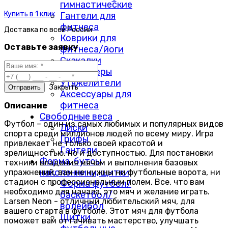
гимнастические
Купить в 1 клик
Гантели для
фитнеса
Доставка по
всей России
Коврики для
Оставьте заявку
фитнеса/йоги
Скакалки
Массажеры
Утяжелители
Закрыть
Аксессуары для
фитнеса
Описание
Свободные веса
Футбол – один из самых любимых и популярных видов
Диски
спорта среди миллионов людей по всему миру. Игра
Грифы
привлекает не только своей красотой и
Гантели
зрелищностью, но и доступностью. Для постановки
Форма, бутсы,
техники владения мячом и выполнения базовых
наколенники, щитки
упражнений, вам не нужны ни футбольные ворота, ни
стадион с профессиональным полем. Все, что вам
Форма футбол/
необходимо для начала, это мяч и желание играть.
баскетбол/
Larsen Neon - отличный любительский мяч, для
волейбол
вашего старта в футболе. Этот мяч для футбола
Щитки
поможет вам оттачивать мастерство, улучшать