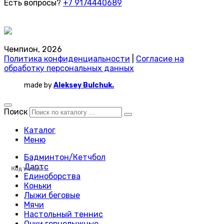
Есть вопросы?
+7 9174440689
Чемпион, 2026
Политика конфиденциальности
|
Согласие на
обработку персональных данных
made by
Aleksey Bulchuk.
Поиск
Каталог
Меню
Бадминтон/Кетчбол
Дартс
Код товара:
Код товара:
Код товара:
Код товара:
Код товара:
Код товара:
Код товара:
Код товара:
Код товара:
Код товара:
Код товара:
Код товара:
Код товара:
Код товара:
Код товара:
Код товара:
Код товара:
Код товара:
Код товара:
Код товара:
Код товара:
Код товара:
Код товара:
Код товара:
Единоборства
Коньки
Лыжи беговые
Мячи
Настольный теннис
Очки горнолыжные