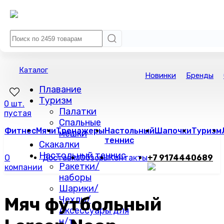
Каталог
Новинки
Бренды
Плавание
Туризм
0 шт.
Палатки
пустая
Спальные
Фитнес
Мячи
Тренажеры
Настольный
Шапочки
Туризм
мешки
теннис
Скакалки
Настольный теннис
О
Доставка
Обзоры
Контакты
+7 9174440689
Ракетки/
компании
наборы
Шарики/
Мяч футбольный
Чехлы/
Аксессуары для
н/т