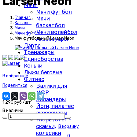
Larsen Neon
Мячи
Мячи футбол
Главная
Мячи
Каталог
баскетбол
Мячи
Мячи волейбол
Мячи футбол
Аксессуары
Мяч футбольный Larsen Neon
Дартс
Тренажеры
Единоборства
Коньки
Лыжи беговые
В избранное
Фитнес
Валики для
Поделиться
МФР
Эспандеры
1 290 руб./шт
Йоги, пилатес
В наличии
аксессуары
Упоры, степ -
скамьи,
В корзину
колесики
0