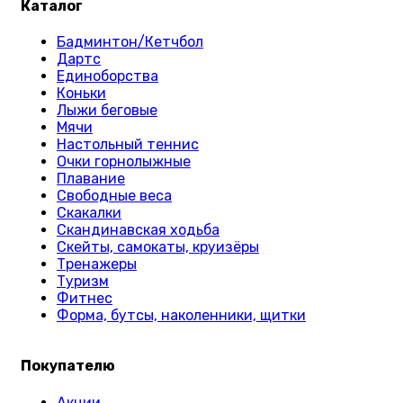
Каталог
Бадминтон/Кетчбол
Дартс
Единоборства
Коньки
Лыжи беговые
Мячи
Настольный теннис
Очки горнолыжные
Плавание
Свободные веса
Скакалки
Скандинавская ходьба
Скейты, самокаты, круизёры
Тренажеры
Туризм
Фитнес
Форма, бутсы, наколенники, щитки
Покупателю
Акции