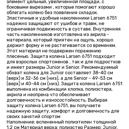
элемент цельный, увеличенной площади, с
боковыми вырезами , которые помогают хорошо
облегать колено без появления складок.
Эластичные и удобные наколенники Larsen 6751
надежно защищают от ушибов и травм, не
ограничивая подвижность в суставе. Внутренняя
часть наколенников изготовлена из акрила -
материала, который приятен на ощупь, хорошо
держит форму и не растягивается со временем.
Этот материал не подвержен поражению
плесенью. Защита колена Larsen 6751 подходит
для взрослых спортсменов , так и для подростков
и имеет размеры Junior и Senior. Рекомендуемый
обхват колена для Junior составляет 38-40 см
(верх) и 32-36 см (низ), а для Senior - 49-53 см
(верх) и 40-44 см (низ). Защита колена Larsen 6751
выполнена из комбинации хлопка, полиэстера,
акрила и неопрена что обеспечивает
долговечность и износостойкость. Выбирая
защиту колена Larsen 6751, вы получаете
надежную защиту, комфорт и долговечность для
своих занятий спортом
Наполнение: вспененный полиэтилен толщиной
1,2 см Материал верха: полиэстер Размер: Junior,