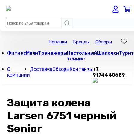
Новинки
Бренды
Обзоры
Фитнес
Мячи
Тренажеры
Настольный
Шапочки
Туриз
теннис
О
Доставка
Обзоры
Контакты
+7
компании
9174440689
Защита колена
Larsen 6751 черный
Senior