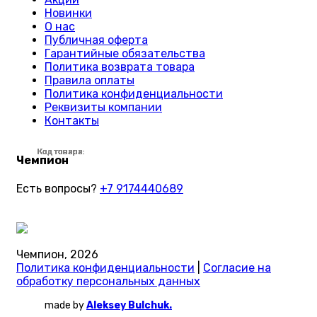
Новинки
О нас
Публичная оферта
Гарантийные обязательства
Политика возврата товара
Правила оплаты
Политика конфиденциальности
Реквизиты компании
Контакты
Код товара:
Код товара:
Код товара:
Код товара:
Код товара:
Код товара:
Код товара:
Код товара:
Код товара:
Код товара:
Код товара:
Код товара:
Код товара:
Код товара:
Код товара:
Код товара:
Код товара:
Код товара:
Код товара:
Код товара:
Код товара:
Код товара:
Код товара:
Код товара:
Чемпион
Есть вопросы?
+7 9174440689
Чемпион, 2026
Политика конфиденциальности
|
Согласие на
обработку персональных данных
made by
Aleksey Bulchuk.