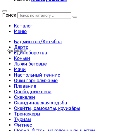
Поиск
Каталог
Меню
Бадминтон/Кетчбол
Дартс
Код товара:
Код товара:
Код товара:
Код товара:
Код товара:
Код товара:
Код товара:
Код товара:
Код товара:
Код товара:
Код товара:
Код товара:
Код товара:
Код товара:
Код товара:
Код товара:
Код товара:
Код товара:
Код товара:
Код товара:
Код товара:
Код товара:
Код товара:
Код товара:
Единоборства
Коньки
Лыжи беговые
Мячи
Настольный теннис
Очки горнолыжные
Плавание
Свободные веса
Скакалки
Скандинавская ходьба
Скейты, самокаты, круизёры
Тренажеры
Туризм
Фитнес
Форма, бутсы, наколенники, щитки