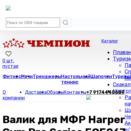
Каталог
Плава
Туриз
0 шт.
Па
пустая
Сп
Фитнес
Мячи
Тренажеры
Настольный
Шапочки
Туризм
м
теннис
Скакал
Настол
О
Доставка
Обзоры
Контакты
+7 9174440689
Ра
компании
на
Ш
Валик для МФР Harper
Че
Ак
н/