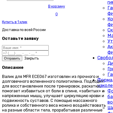
ги
В корзину
Га
фи
0
Ко
Купить в 1 клик
фи
Ск
Доставка по
всей России
М
Оставьте заявку
Ут
Ак
фи
Свобод
Закрыть
Ди
Описание
Г
Га
Валик для MFR ECE067 изготовлен из прочного и
Форма,
долговечного вспененного полиэтилена. Подходит
наколе
для восстановления после тренировок, раскатки,
Фо
помогает избавиться от боли в спине, «забитых» и
напряженных мышц, улучшает циркуляцию крови и
ба
подвижность суставов. С помощью массажного
во
ролика и собственного веса можно воздействовать
Щ
на разные области тела, прорабатывая различные