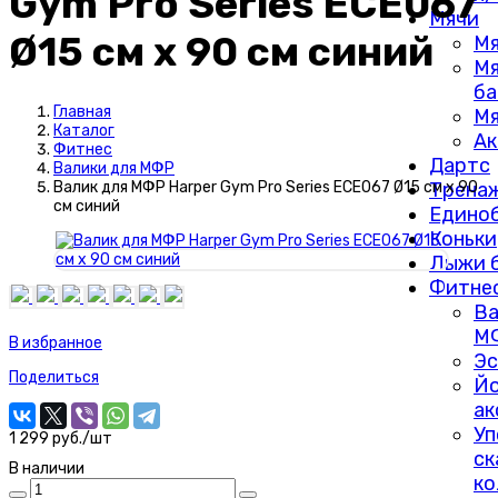
Gym Pro Series ECE067
Мячи
Ø15 см х 90 см синий
Мя
М
ба
Главная
Мя
Каталог
Ак
Фитнес
Дартс
Валики для МФР
Трена
Валик для МФР Harper Gym Pro Series ECE067 Ø15 см х 90
см синий
Едино
Коньки
Лыжи 
Фитне
Ва
М
В избранное
Эс
Поделиться
Йо
ак
Уп
1 299 руб./шт
ск
В наличии
ко