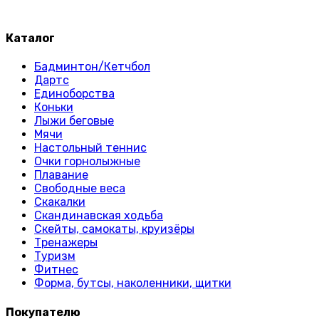
Каталог
Бадминтон/Кетчбол
Дартс
Единоборства
Коньки
Лыжи беговые
Мячи
Настольный теннис
Очки горнолыжные
Плавание
Свободные веса
Скакалки
Скандинавская ходьба
Скейты, самокаты, круизёры
Тренажеры
Туризм
Фитнес
Форма, бутсы, наколенники, щитки
Покупателю