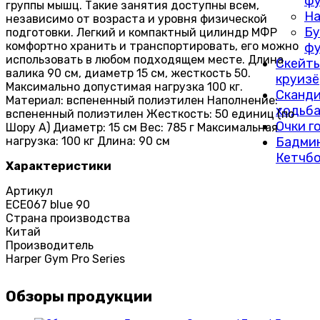
фу
группы мышц. Такие занятия доступны всем,
На
независимо от возраста и уровня физической
Бу
подготовки. Легкий и компактный цилиндр МФР
комфортно хранить и транспортировать, его можно
фу
использовать в любом подходящем месте. Длина
Скейты
валика 90 см, диаметр 15 см, жесткость 50.
круиз
Максимально допустимая нагрузка 100 кг.
Сканди
Материал: вспененный полиэтилен Наполнение:
ходьб
вспененный полиэтилен Жесткость: 50 единиц (по
Очки г
Шору А) Диаметр: 15 см Вес: 785 г Максимальная
нагрузка: 100 кг Длина: 90 см
Бадми
Кетчб
Характеристики
Артикул
ECE067 blue 90
Страна производства
Китай
Производитель
Harper Gym Pro Series
Обзоры продукции