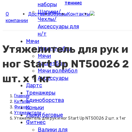
теннис
наборы
Шарики/
О
Доставка
Обзоры
Контакты
Чехлы/
компании
Аксессуары для
н/т
Мячи
Утяжелитель для рук и
Мячи футбол
Мячи
ног Start Up NT50026 2
баскетбол
Мячи волейбол
шт. х 1 кг
Аксессуары
Дартс
Тренажеры
Главная
Единоборства
Каталог
Коньки
Фитнес
Утяжелители
Лыжи беговые
Утяжелитель для рук и ног Start Up NT50026 2 шт. х 1 кг
Фитнес
Валики для