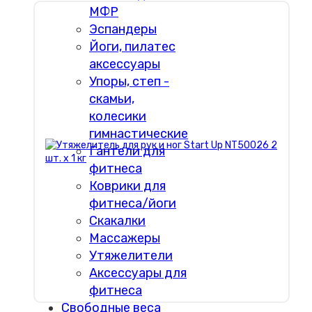
МФР
Эспандеры
Йоги, пилатес
аксессуары
Упоры, степ -
скамьи,
колесики
гимнастические
Гантели для
фитнеса
Коврики для
фитнеса/йоги
Скакалки
Массажеры
Утяжелители
Аксессуары для
фитнеса
Свободные веса