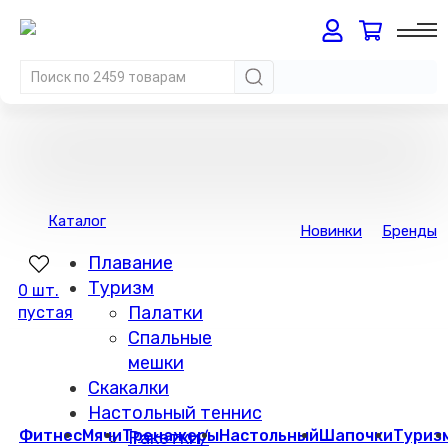
Каталог
Новинки
Бренды
Плавание
Туризм
0 шт.
Палатки
пустая
Спальные
мешки
Скакалки
Настольный теннис
Фитнес
Мячи
Тренажеры
Настольный
Шапочки
Туриз
Ракетки/