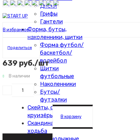
Диски
Грифы
Гантели
Форма, бутсы,
В избранное
наколенники, щитки
Форма футбол/
Поделиться
баскетбол/
волейбол
639 руб./шт
Щитки
футбольные
В наличии
Наколенники
Бутсы/
футзалки
Скейты, самокаты,
круизёры
В корзину
Скандинавская
ходьба
Очки горнолыжные