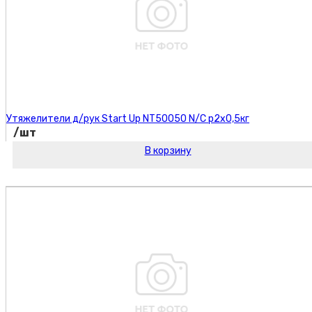
Утяжелители д/рук Start Up NT50050 N/C р2х0,5кг
/шт
В корзину
Код товара: