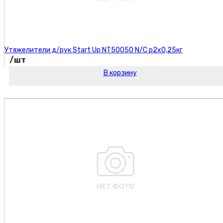
Утяжелители д/рук Start Up NT50050 N/C р2х0,25кг
/шт
В корзину
Код товара: