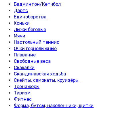
Бадминтон/Кетчбол
Дартс
Единоборства
Коньки
Лыжи беговые
Мячи
Настольный теннис
Очки горнолыжные
Плавание
Свободные веса
Скакалки
Скандинавская ходьба
Скейты, самокаты, круизёры
Тренажеры
Туризм
Фитнес
Форма, бутсы, наколенники, щитки