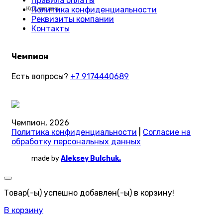
Правила оплаты
Политика конфиденциальности
Код товара:
Код товара:
Код товара:
Код товара:
Код товара:
Код товара:
Код товара:
Код товара:
Код товара:
Код товара:
Код товара:
Код товара:
Код товара:
Код товара:
Код товара:
Код товара:
Код товара:
Код товара:
Код товара:
Код товара:
Код товара:
Код товара:
Код товара:
Код товара:
Реквизиты компании
Контакты
Чемпион
Есть вопросы?
+7 9174440689
Чемпион, 2026
Политика конфиденциальности
|
Согласие на
обработку персональных данных
made by
Aleksey Bulchuk.
Товар(-ы) успешно добавлен(-ы) в корзину!
В корзину