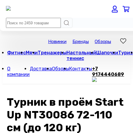
Новинки
Бренды
Обзоры
Фитнес
Мячи
Тренажеры
Настольный
Шапочки
Туриз
теннис
О
Доставка
Обзоры
Контакты
+7
компании
9174440689
Турник в проём Start
Up NT30086 72-110
см (до 120 кг)