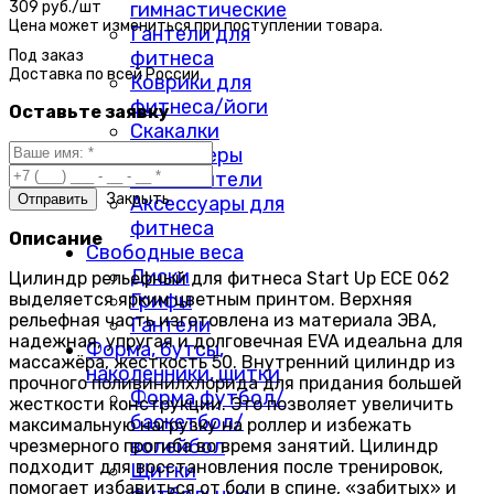
гимнастические
309 руб./шт
Цена может измениться при поступлении товара.
Гантели для
фитнеса
Под заказ
Доставка по
всей России
Коврики для
фитнеса/йоги
Оставьте заявку
Скакалки
Массажеры
Утяжелители
Закрыть
Аксессуары для
фитнеса
Описание
Свободные веса
Диски
Цилиндр рельефный для фитнеса Start Up ЕСЕ 062
выделяется ярким цветным принтом. Верхняя
Грифы
рельефная часть изготовлена из материала ЭВА,
Гантели
надежная, упругая и долговечная EVA идеальна для
Форма, бутсы,
массажёра, жесткость 50. Внутренний цилиндр из
наколенники, щитки
прочного поливинилхлорида для придания большей
Форма футбол/
жесткости конструкции. Это позволяет увеличить
баскетбол/
максимальную нагрузку на роллер и избежать
волейбол
чрезмерного прогиба во время занятий. Цилиндр
подходит для восстановления после тренировок,
Щитки
помогает избавиться от боли в спине, «забитых» и