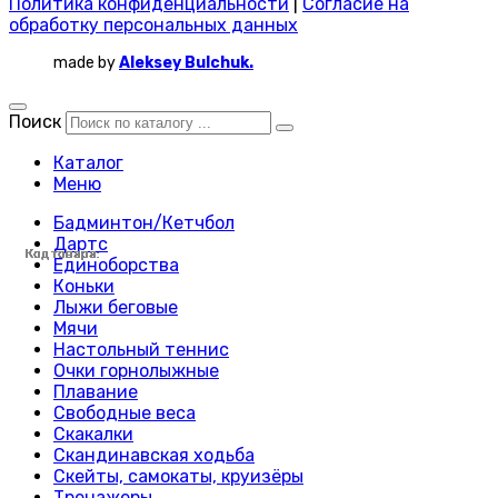
Политика конфиденциальности
|
Согласие на
обработку персональных данных
made by
Aleksey Bulchuk.
Поиск
Каталог
Меню
Бадминтон/Кетчбол
Дартс
Код товара:
Код товара:
Код товара:
Код товара:
Код товара:
Код товара:
Код товара:
Код товара:
Код товара:
Код товара:
Код товара:
Код товара:
Код товара:
Код товара:
Код товара:
Код товара:
Код товара:
Код товара:
Код товара:
Код товара:
Код товара:
Код товара:
Код товара:
Код товара:
Единоборства
Коньки
Лыжи беговые
Мячи
Настольный теннис
Очки горнолыжные
Плавание
Свободные веса
Скакалки
Скандинавская ходьба
Скейты, самокаты, круизёры
Тренажеры