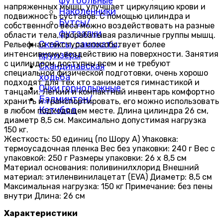
футбольные
напряженных мышц, улучшает циркуляцию крови и
Наколенники
подвижность суставов. С помощью цилиндра и
Бутсы/
собственного веса можно воздействовать на разные
футзалки
области тела, прорабатывая различные группы мышц.
Скейты, самокаты,
Рельефная текстура способствует более
интенсивному воздействию на поверхности. Занятия
круизёры
с цилиндром доступны всем и не требуют
Скандинавская
специальной физической подготовки, очень хорошо
ходьба
подходят для тех кто занимается гимнастикой и
Очки горнолыжные
танцами. Легкий и компактный инвентарь комфортно
Бадминтон/
хранить и транспортировать, его можно использовать
Кетчбол
в любом подходящем месте. Длина цилиндра 26 см,
диаметр 8,5 см. Максимально допустимая нагрузка
150 кг.
Жесткость: 50 единиц (по Шору А) Упаковка:
термоусадочная пленка Вес без упаковки: 240 г Вес с
упаковкой: 250 г Размеры упаковки: 26 х 8,5 см
Материал основания: поливинилхлорид Внешний
материал: этиленвинилацетат (EVA) Диаметр: 8,5 см
Максимальная нагрузка: 150 кг Примечание: без пены
внутри Длина: 26 см
Характеристики