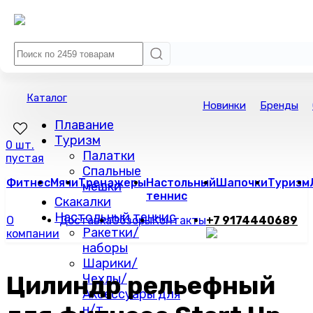
Каталог
Новинки
Бренды
Плавание
Туризм
0 шт.
Палатки
пустая
Спальные
Фитнес
Мячи
Тренажеры
Настольный
Шапочки
Туризм
мешки
теннис
Скакалки
Настольный теннис
О
Доставка
Обзоры
Контакты
+7 9174440689
Ракетки/
компании
наборы
Шарики/
Цилиндр рельефный
Чехлы/
Аксессуары для
н/т