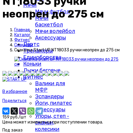
NT18033 ручки
Мячи
неопрен до 275 см
Мячи футбол
Мячи
баскетбол
Главная
Мячи волейбол
Каталог
Аксессуары
Фитнес
Дартс
Скакалки
Тренажеры
Скакалка Start UP NT18033 ручки неопрен до 275 см
Единоборства
Коньки
Лыжи беговые
Фитнес
Валики для
МФР
В избранное
Эспандеры
Поделиться
Йоги, пилатес
аксессуары
Упоры, степ -
159 руб./шт
скамьи,
Цена может измениться при поступлении товара.
колесики
Под заказ