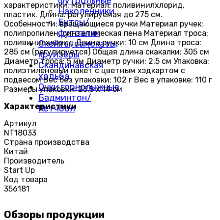
футбольные
характеристики. Материал: поливинилхлорид,
Наколенники
пластик. Длина: регулируемая до 275 см.
Бутсы/
Особенности: вращающиеся ручки Материал ручек:
футзалки
полипропилен, синтетическая пена Материал троса:
поливинилхлорид Длина ручки: 10 см Длина троса:
Скейты, самокаты,
285 см (регулируется) Общая длина скакалки: 305 см
круизёры
Диаметр троса: 5 мм Диаметр ручки: 2,5 см Упаковка:
Скандинавская
полиэтиленовый пакет с цветным хэдкартом с
ходьба
подвесом Вес без упаковки: 102 г Вес в упаковке: 110 г
Очки горнолыжные
Размеры упаковки: 23,5 х 14 см
Бадминтон/
Характеристики
Кетчбол
Артикул
NT18033
Страна производства
Китай
Производитель
Start Up
Код товара
356181
Обзоры продукции