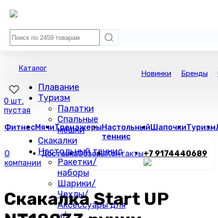
Каталог
Новинки
Бренды
Плавание
Туризм
0 шт.
Палатки
пустая
Спальные
Фитнес
Мячи
Тренажеры
Настольный
Шапочки
Туризм
мешки
теннис
Скакалки
Настольный теннис
О
Доставка
Обзоры
Контакты
+7 9174440689
Ракетки/
компании
наборы
Шарики/
Скакалка Start UP
Чехлы/
Аксессуары для
н/т