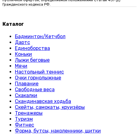
публичной офертой, определяемой положениями Статьи 437 (2)
Гражданского кодекса РФ.
Каталог
Бадминтон/Кетчбол
Дартс
Единоборства
Коньки
Лыжи беговые
Мячи
Настольный теннис
Очки горнолыжные
Плавание
Свободные веса
Скакалки
Скандинавская ходьба
Скейты, самокаты, круизёры
Тренажеры
Туризм
Фитнес
Форма, бутсы, наколенники, щитки