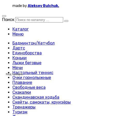
made by
Aleksey Bulchuk.
Поиск
Каталог
Меню
Бадминтон/Кетчбол
Дартс
Единоборства
Коньки
Лыжи беговые
Мячи
Настольный теннис
Код товара:
Код товара:
Код товара:
Код товара:
Код товара:
Код товара:
Код товара:
Код товара:
Код товара:
Код товара:
Код товара:
Код товара:
Код товара:
Код товара:
Код товара:
Код товара:
Очки горнолыжные
Плавание
Свободные веса
Скакалки
Скандинавская ходьба
Скейты, самокаты, круизёры
Тренажеры
Туризм