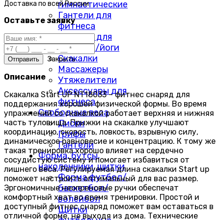
гимнастические
Доставка по
всей России
Гантели для
Оставьте заявку
фитнеса
Коврики для
фитнеса/йоги
Скакалки
Закрыть
Массажеры
Описание
Утяжелители
Аксессуары для
Скакалка Start UP NT18033 – фитнес снаряд для
фитнеса
поддержания хорошей физической формы. Во время
Свободные веса
упражнений со скакалкой работает верхняя и нижняя
часть туловища. Прыжки на скакалке улучшают
Диски
координацию, скорость, ловкость, взрывную силу,
Грифы
динамическое равновесие и концентрацию. К тому же
Гантели
такая тренировка хорошо влияет на сердечно
Форма, бутсы,
сосудистую систему и помогает избавиться от
наколенники, щитки
лишнего веса. Регулируемая длина скакалки Start up
Форма футбол/
поможет настроить оптимальный для вас размер.
баскетбол/
Эргономичные неопреновые ручки обеспечат
комфортный хват во время тренировки. Простой и
волейбол
доступный фитнес снаряд поможет вам оставаться в
Щитки
отличной форме, не выходя из дома. Технические