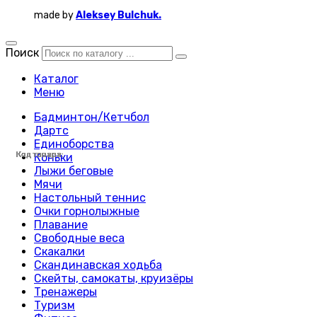
made by
Aleksey Bulchuk.
Поиск
Каталог
Меню
Бадминтон/Кетчбол
Дартс
Единоборства
Код товара:
Код товара:
Код товара:
Код товара:
Код товара:
Код товара:
Код товара:
Код товара:
Код товара:
Код товара:
Код товара:
Код товара:
Код товара:
Код товара:
Код товара:
Код товара:
Код товара:
Код товара:
Код товара:
Код товара:
Код товара:
Код товара:
Код товара:
Коньки
Лыжи беговые
Мячи
Настольный теннис
Очки горнолыжные
Плавание
Свободные веса
Скакалки
Скандинавская ходьба
Скейты, самокаты, круизёры
Тренажеры
Туризм