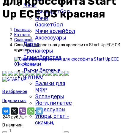
для кроссфита Start
Мячи
Up ЕСЕ 03 красная
Мячи футбол
Мячи
баскетбол
Главная
Мячи волейбол
Каталог
Аксессуары
Скакалки
Дартс
Скакалка скоростная для кроссфита Start Up ЕСЕ 03
Тренажеры
красная
Единоборства
Коньки
Лыжи беговые
Фитнес
Валики для
МФР
В избранное
Эспандеры
Поделиться
Йоги, пилатес
аксессуары
Упоры, степ -
249 руб./шт
скамьи,
В наличии
колесики