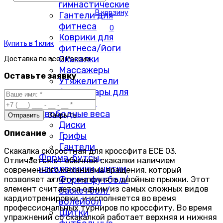
гимнастические
В корзину
Гантели для
фитнеса
0
Коврики для
Купить в 1 клик
фитнеса/йоги
Скакалки
Доставка по
всей России
Массажеры
Оставьте заявку
Утяжелители
Аксессуары для
фитнеса
Свободные веса
Закрыть
Диски
Описание
Грифы
Гантели
Скакалка скоростная для кроссфита ЕСЕ 03.
Форма, бутсы,
Отличается от обычной скакалки наличием
наколенники, щитки
современного механизма вращения, который
Форма футбол/
позволяет атлету выполнять двойные прыжки. Этот
элемент считается одним из самых сложных видов
баскетбол/
кардиотренировки, и исполняется во время
волейбол
профессиональных турниров по кроссфиту. Во время
Щитки
упражнений со скакалкой работает верхняя и нижняя