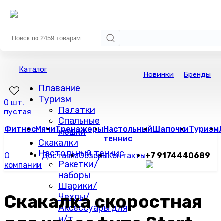
Каталог
Новинки
Бренды
Плавание
Туризм
0 шт.
Палатки
пустая
Спальные
Фитнес
Мячи
Тренажеры
Настольный
Шапочки
Туризм
мешки
теннис
Скакалки
Настольный теннис
О
Доставка
Обзоры
Контакты
+7 9174440689
Ракетки/
компании
наборы
Шарики/
Скакалка скоростная
Чехлы/
Аксессуары для
н/т