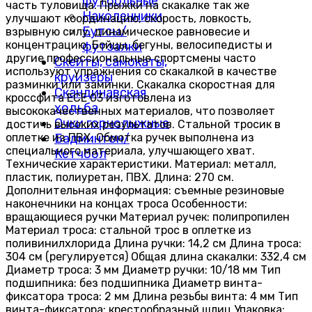
футбольные
часть туловища. Прыжки на скакалке так же
Наколенники
улучшают координацию, скорость, ловкость,
Бутсы/
взрывную силу, динамическое равновесие и
концентрацию. Бойцы, бегуны, велосипедисты и
футзалки
другие профессиональные спортсмены часто
Скейты, самокаты,
используют упражнения со скакалкой в качестве
круизёры
разминки или заминки. Скакалка скоростная для
Скандинавская
кроссфита ЕСЕ 03 изготовлена из
ходьба
высококачественных материалов, что позволяет
Очки горнолыжные
достичь высоких результатов. Стальной тросик в
оплетке из ПВХ. Обмотка ручек выполнена из
Бадминтон/
специального материала, улучшающего хват.
Кетчбол
Технические характеристики. Материал: металл,
пластик, полиуретан, ПВХ. Длина: 270 см.
Дополнительная информация: съемные резиновые
наконечники на концах троса Особенности:
вращающиеся ручки Материал ручек: полипропилен
Материал троса: стальной трос в оплетке из
поливинилхлорида Длина ручки: 14,2 см Длина троса:
304 см (регулируется) Общая длина скакалки: 332,4 см
Диаметр троса: 3 мм Диаметр ручки: 10/18 мм Тип
подшипника: без подшипника Диаметр винта-
фиксатора троса: 2 мм Длина резьбы винта: 4 мм Тип
винта-фиксатора: крестообразный шлиц Упаковка: