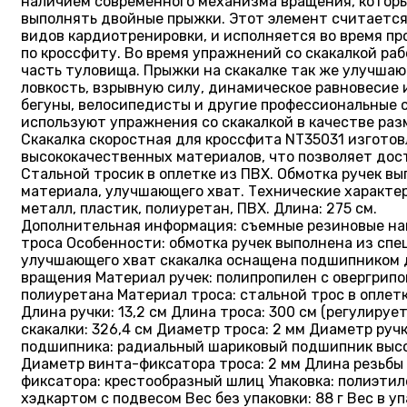
наличием современного механизма вращения, которы
выполнять двойные прыжки. Этот элемент считаетс
видов кардиотренировки, и исполняется во время п
по кроссфиту. Во время упражнений со скакалкой ра
часть туловища. Прыжки на скакалке так же улучшаю
ловкость, взрывную силу, динамическое равновесие 
бегуны, велосипедисты и другие профессиональные 
используют упражнения со скакалкой в качестве раз
Скакалка скоростная для кроссфита NT35031 изготов
высококачественных материалов, что позволяет дос
Стальной тросик в оплетке из ПВХ. Обмотка ручек в
материала, улучшающего хват. Технические характе
металл, пластик, полиуретан, ПВХ. Длина: 275 см.
Дополнительная информация: съемные резиновые на
троса Особенности: обмотка ручек выполнена из спе
улучшающего хват скакалка оснащена подшипником 
вращения Материал ручек: полипропилен с овергрипо
полиуретана Материал троса: стальной трос в оплет
Длина ручки: 13,2 см Длина троса: 300 см (регулируе
скакалки: 326,4 см Диаметр троса: 2 мм Диаметр ручки
подшипника: радиальный шариковый подшипник высо
Диаметр винта-фиксатора троса: 2 мм Длина резьбы 
фиксатора: крестообразный шлиц Упаковка: полиэти
хэдкартом с подвесом Вес без упаковки: 88 г Вес в уп