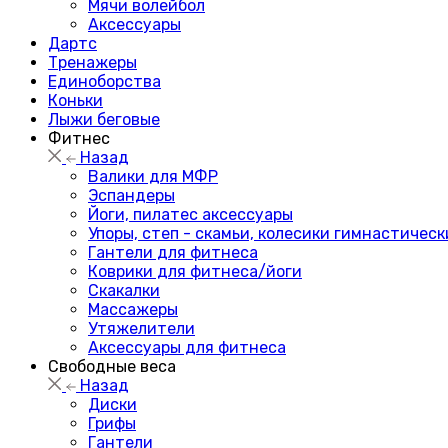
Мячи волейбол
Аксессуары
Дартс
Тренажеры
Единоборства
Коньки
Лыжи беговые
Фитнес
Назад
Валики для МФР
Эспандеры
Йоги, пилатес аксессуары
Упоры, степ - скамьи, колесики гимнастическ
Гантели для фитнеса
Коврики для фитнеса/йоги
Скакалки
Массажеры
Утяжелители
Аксессуары для фитнеса
Свободные веса
Назад
Диски
Грифы
Гантели