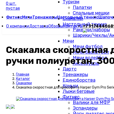
Туризм
0 шт.
Палатки
пустая
Спальные мешки
Фитнес
Мячи
Тренажеры
Настольный теннис
Шапоч
Скакалки
Настольный теннис
О компании
Доставка
Обзоры
Контакты
+7 917444068
Ракетки/наборы
Шарики/Чехлы/Ак
Мячи
Мячи футбол
Скакалка скоростная д
Мячи баскетбол
Мячи волейбол
ручки полиуретан, 300
Аксессуары
Дартс
Тренажеры
Главная
Каталог
Единоборства
Скакалки
Коньки
Скакалка скоростная для кроссфита Harper Gym Pro Seri
Лыжи беговые
Фитнес
Валики для МФР
Эспандеры
Йоги, пилатес ак