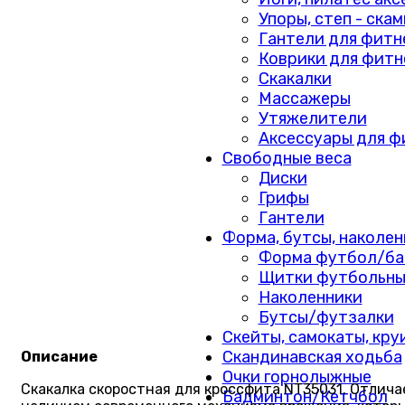
Упоры, степ - ска
Гантели для фитн
Коврики для фитн
Скакалки
Массажеры
Утяжелители
Аксессуары для ф
Свободные веса
Диски
Грифы
Гантели
Форма, бутсы, наколен
Форма футбол/ба
Щитки футбольны
Наколенники
Бутсы/футзалки
Скейты, самокаты, кру
Скандинавская ходьба
Описание
Очки горнолыжные
Скакалка скоростная для кроссфита NT35031. Отлича
Бадминтон/Кетчбол