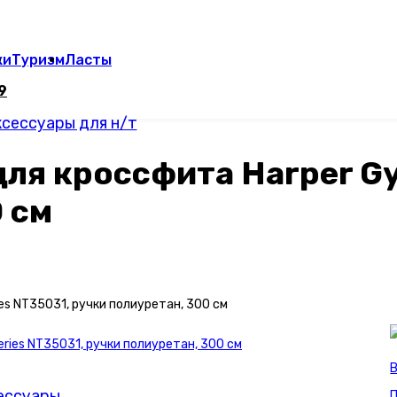
ки
Туризм
Ласты
9
сессуары для н/т
ля кроссфита Harper Gy
 см
es NT35031, ручки полиуретан, 300 см
В
сессуары