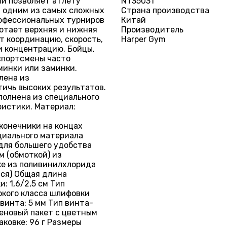
й позволяет атлету
NT35031
я одним из самых сложных
Страна производства
рофессиональных турниров
Китай
ботает верхняя и нижняя
Производитель
т координацию, скорость,
Harper Gym
и концентрацию. Бойцы,
спортсмены часто
минки или заминки.
лена из
тичь высоких результатов.
ыполнена из специального
ристики. Материал:
конечники на концах
циального материала
для большего удобства
м (обмоткой) из
ке из поливинилхлорида
тся) Общая длина
: 1,6/2,5 см Тип
кого класса шлифовки
винта: 5 мм Тип винта-
леновый пакет с цветным
аковке: 96 г Размеры