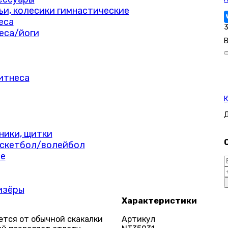
мьи, колесики гимнастические
еса
3
еса/йоги
В
итнеса
К
ники, щитки
скетбол/волейбол
е
изёры
Характеристики
ется от обычной скакалки
Артикул