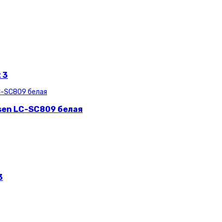
 3
sen LC-SC809 белая
3