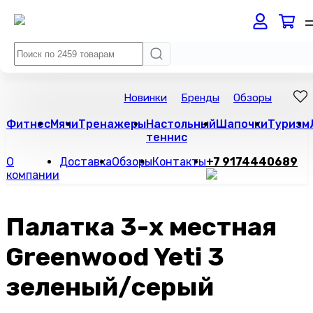
Новинки
Бренды
Обзоры
Фитнес
Мячи
Тренажеры
Настольный
Шапочки
Туризм
теннис
О
Доставка
Обзоры
Контакты
+7 9174440689
компании
Палатка 3-х местная
Greenwood Yeti 3
зеленый/серый