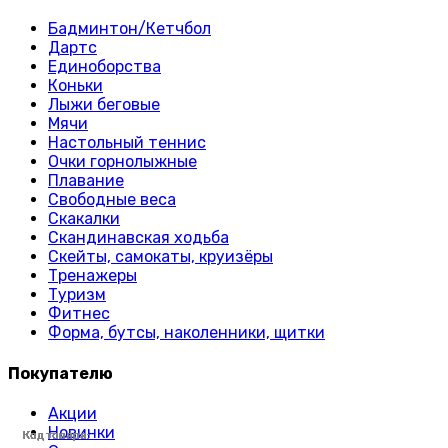
Бадминтон/Кетчбол
Дартс
Единоборства
Коньки
Лыжи беговые
Мячи
Настольный теннис
Очки горнолыжные
Плавание
Свободные веса
Скакалки
Скандинавская ходьба
Скейты, самокаты, круизёры
Тренажеры
Туризм
Фитнес
Форма, бутсы, наколенники, щитки
Покупателю
Акции
Новинки
Код товара:
Код товара:
Код товара:
Код товара:
Код товара:
Код товара:
Код товара:
Код товара:
Код товара:
Код товара:
Код товара:
Код товара:
Код товара:
Код товара:
Код товара:
Код товара:
Код товара:
Код товара:
Код товара:
Код товара:
Код товара:
Код товара:
Код товара:
Код товара: