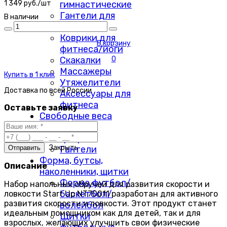
гимнастические
1 349 руб./шт
Гантели для
В наличии
фитнеса
Коврики для
В корзину
фитнеса/йоги
Скакалки
0
Массажеры
Купить в 1 клик
Утяжелители
Доставка по
всей России
Аксессуары для
фитнеса
Оставьте заявку
Свободные веса
Диски
Грифы
Закрыть
Гантели
Форма, бутсы,
Описание
наколенники, щитки
Форма футбол/
Набор напольных обручей для развития скорости и
баскетбол/
ловкости Start Up NT70011 разработан для активного
развития скорости и ловкости. Этот продукт станет
волейбол
идеальным помощником как для детей, так и для
Щитки
взрослых, желающих улучшить свои физические