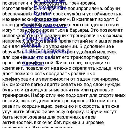
футбольные
показатели и разнообразить тренировки.
Наколенники
Изготавливаясь из прочного полипропилена, обручи
Бутсы/
обеспечивают долгий срок службы и устойчивость к
футзалки
механическим повреждениям. В комплект входят 6
колец длиной 48 см, которые легко складываются и
Скейты, самокаты,
могут трансформироваться в барьеры. Это позволяет
круизёры
использовать их в различных тренировочных схемах,
Скандинавская
например, для создания препятствий или выделения
ходьба
зон для выполнения упражнений. В дополнение к
Очки горнолыжные
обручам в наборе предусмотрен удобный мешочек
Бадминтон/
для хранения, что делает его транспортировку
простой и комфортной. Фиксаторы, входящие в
Кетчбол
комплект, позволяют надежно скреплять кольца, что
дает возможность создавать различные
конфигурации в зависимости от задач тренировки.
Вы сможете легко адаптировать их под свои нужды,
будь то индивидуальные занятия или групповые
тренировки. Набор отлично подходит для спортивных
секций, школ и домашних тренировок. Он поможет
развить координацию, реакцию и скорость, а также
улучшить общую физическую форму. Обручи могут
быть использованы для различных видов
активностей, включая бег, прыжки и игровые
упражнения. Это обеспечивает