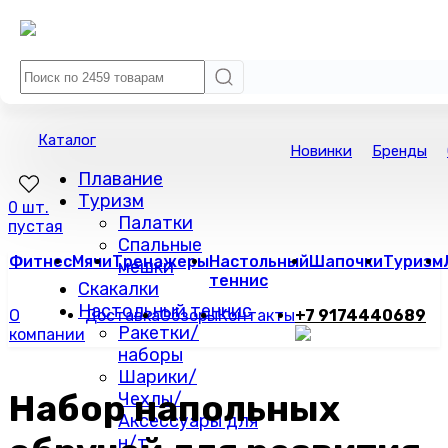
Каталог
Новинки
Бренды
Плавание
Туризм
0 шт.
Палатки
пустая
Спальные
Фитнес
Мячи
Тренажеры
Настольный
Шапочки
Туризм
мешки
теннис
Скакалки
Настольный теннис
О
Доставка
Обзоры
Контакты
+7 9174440689
Ракетки/
компании
наборы
Шарики/
Набор напольных
Чехлы/
Аксессуары для
н/т