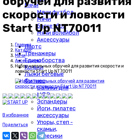
обручей для развития
Мячи
скорости и ловкости
Мячи футбол
Мячи
Start Up NT70011
баскетбол
Мячи волейбол
Аксессуары
Главная
Дартс
Каталог
Тренажеры
Мячи
Единоборства
Аксессуары
Набор напольных обручей для развития скорости и
Коньки
ловкости Start Up NT70011
Лыжи беговые
Фитнес
Валики для
МФР
Эспандеры
Йоги, пилатес
аксессуары
В избранное
Упоры, степ -
Поделиться
скамьи,
колесики