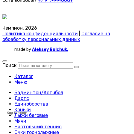
Есть вопросы?
+7 9174440689
Чемпион, 2026
Политика конфиденциальности
|
Согласие на
обработку персональных данных
made by
Aleksey Bulchuk.
Поиск
Каталог
Меню
Бадминтон/Кетчбол
Дартс
Единоборства
Коньки
Код товара:
Код товара:
Код товара:
Код товара:
Код товара:
Код товара:
Код товара:
Код товара:
Код товара:
Код товара:
Код товара:
Код товара:
Код товара:
Код товара:
Код товара:
Код товара:
Код товара:
Код товара:
Код товара:
Код товара:
Лыжи беговые
Мячи
Настольный теннис
Очки горнолыжные