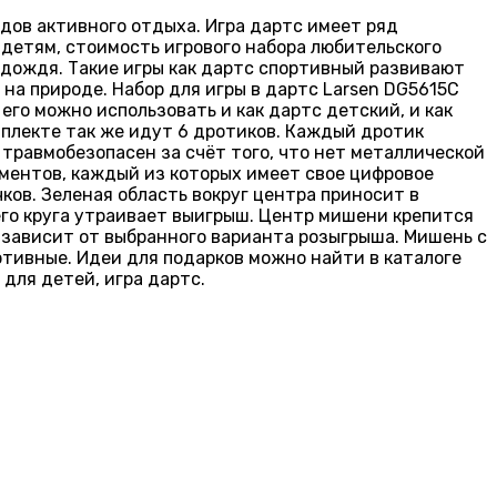
дов активного отдыха. Игра дартс имеет ряд
 детям, стоимость игрового набора любительского
и дождя. Такие игры как дартс спортивный развивают
на природе. Набор для игры в дартс Larsen DG5615С
его можно использовать и как дартс детский, и как
мплекте так же идут 6 дротиков. Каждый дротик
травмобезопасен за счёт того, что нет металлической
егментов, каждый из которых имеет свое цифровое
чков. Зеленая область вокруг центра приносит в
него круга утраивает выигрыш. Центр мишени крепится
ы зависит от выбранного варианта розыгрыша. Мишень с
ртивные. Идеи для подарков можно найти в каталоге
для детей, игра дартс.