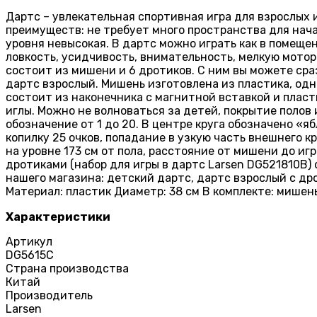
Дартс – увлекательная спортивная игра для взрослых 
преимуществ: не требует много пространства для нач
уровня невысокая. В дартс можно играть как в помещен
ловкость, усидчивость, внимательность, мелкую мотор
состоит из мишени и 6 дротиков. С ним вы можете сраз
дартс взрослый. Мишень изготовлена из пластика, од
состоит из наконечника с магнитной вставкой и пласт
иглы. Можно не волноваться за детей, покрытие полов
обозначение от 1 до 20. В центре круга обозначено «я
копилку 25 очков, попадание в узкую часть внешнего 
на уровне 173 см от пола, расстояние от мишени до и
дротиками (набор для игры в дартс Larsen DG521810B)
нашего магазина: детский дартс, дартс взрослый с дро
Материал: пластик Диаметр: 38 см В комплекте: мишен
Характеристики
Артикул
DG5615C
Страна производства
Китай
Производитель
Larsen