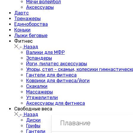
Мячи волейбол
Аксессуары
Дартс
Тренажеры
Единоборства
Коньки
Лыжи беговые
Фитнес
Назад
Валики для МФР
Эспандеры
Йоги, пилатес аксессуары
Упоры, степ - скамьи, колесики гимнастическ
Гантели для фитнеса
Коврики для фитнеса/йоги
Скакалки
Массажеры
Утяжелители
Аксессуары для фитнеса
Свободные веса
Назад
Диски
Плавание
Грифы
Гантели