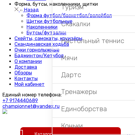
Форма, бутсы, наколенники, щитки
Туризм
Назад
Форма футбол/баскетбол/волейбол
Щитки футбольные
Скакалки
Наколенники
Бутсы/футзалки
Скейты, самокаты, круизёры
Настольный теннис
Скандинавская ходьба
Очки горнолыжные
Бадминтон/Кетчбол
Мячи
О компании
Доставка
Обзоры
Дартс
Контакты
Мой кабинет
Тренажеры
Единый номер телефона:
+7 9174440689
championnet@yandex.ru
Единоборства
Коньки
Каталог