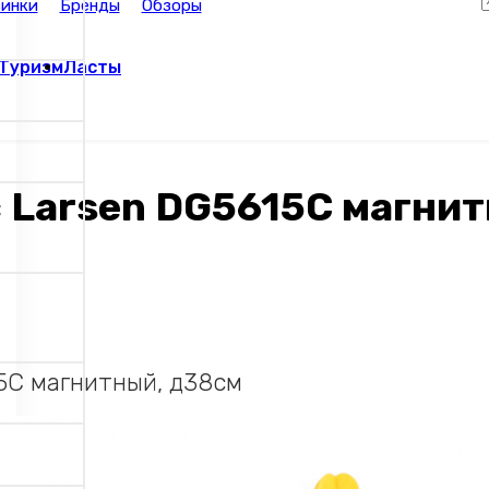
инки
Бренды
Обзоры
Туризм
Ласты
с Larsen DG5615C магни
15C магнитный, д38см