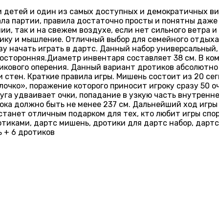
и детей и один из самых доступных и демократичных ви
ала партии, правила достаточно просты и понятны даже
ии, так и на свежем воздухе, если нет сильного ветра 
ику и мышление. Отличный выбор для семейного отдыха 
у начать играть в дартс. Данный набор универсальный, 
носторонняя.Диаметр инвентаря составляет 38 см. В ко
икового оперения. Данный вариант дротиков абсолютно 
 и стен. Краткие правила игры. Мишень состоит из 20 с
блочко», поражение которого приносит игроку сразу 50 о
круга удваивает очки, попадание в узкую часть внутрен
грока должно быть не менее 237 см. Дальнейший ход игр
 станет отличным подарком для тех, кто любит игры спо
тиками, дартс мишень, дротики для дартс набор, дартс 
ь + 6 дротиков