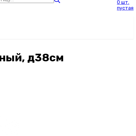
0 шт.
пустая
тный, д38см