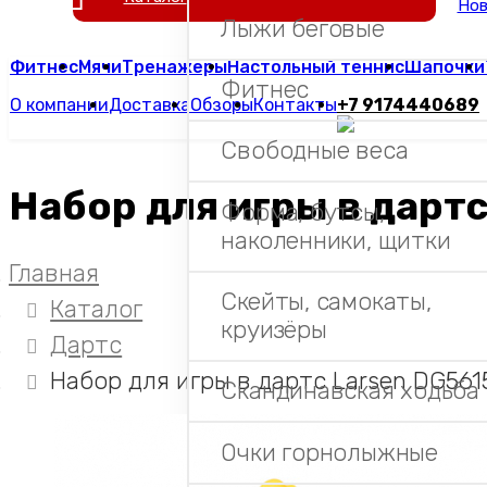
Нов
Лыжи беговые
Фитнес
Мячи
Тренажеры
Настольный теннис
Шапочки
Фитнес
О компании
Доставка
Обзоры
Контакты
+7 9174440689
Свободные веса
Набор для игры в дарт
Форма, бутсы,
наколенники, щитки
Главная
Скейты, самокаты,
Каталог
круизёры
Дартс
Набор для игры в дартс Larsen DG56
Скандинавская ходьба
Очки горнолыжные