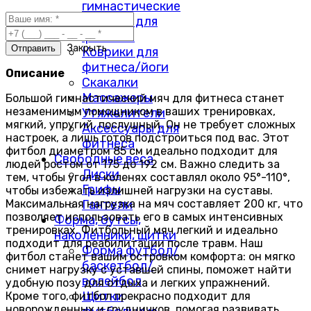
гимнастические
Гантели для
фитнеса
Закрыть
Коврики для
фитнеса/йоги
Описание
Скакалки
Массажеры
Большой гимнастический мяч для фитнеса станет
незаменимым помощником в ваших тренировках,
Утяжелители
мягкий, упругий, послушный. Он не требует сложных
Аксессуары для
настроек, а лишь готов подстроиться под вас. Этот
фитнеса
фитбол диаметром 85 см идеально подходит для
Свободные веса
людей ростом от 175 до 192 см. Важно следить за
Диски
тем, чтобы угол в коленях составлял около 95°-110°,
Грифы
чтобы избежать излишней нагрузки на суставы.
Максимальная нагрузка на мяч составляет 200 кг, что
Гантели
позволяет использовать его в самых интенсивных
Форма, бутсы,
тренировках. Фитбольный мяч легкий и идеально
наколенники, щитки
подходит для реабилитации после травм. Наш
Форма футбол/
фитбол станет вашим островком комфорта: он мягко
баскетбол/
снимет нагрузку с уставшей спины, поможет найти
волейбол
удобную позу для отдыха и легких упражнений.
Щитки
Кроме того, фитбол прекрасно подходит для
новорожденных и грудничков, помогая развивать