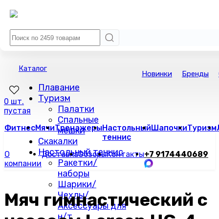
Каталог
Новинки
Бренды
Плавание
Туризм
0 шт.
Палатки
пустая
Спальные
Фитнес
Мячи
Тренажеры
Настольный
Шапочки
Туризм
мешки
теннис
Скакалки
Настольный теннис
О
Доставка
Обзоры
Контакты
+7 9174440689
Ракетки/
компании
наборы
Шарики/
Мяч гимнастический с
Чехлы/
Аксессуары для
н/т