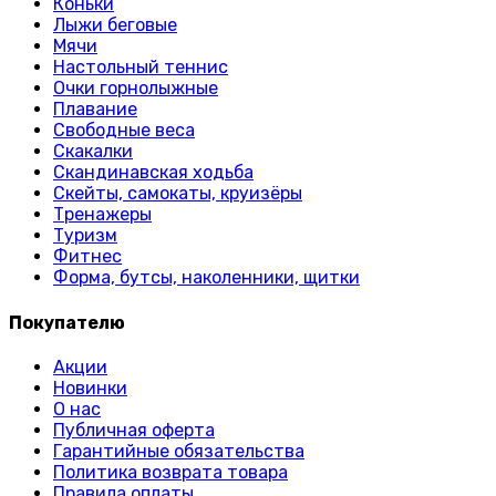
Коньки
Лыжи беговые
Мячи
Настольный теннис
Очки горнолыжные
Плавание
Свободные веса
Скакалки
Скандинавская ходьба
Скейты, самокаты, круизёры
Тренажеры
Туризм
Фитнес
Форма, бутсы, наколенники, щитки
Покупателю
Акции
Новинки
О нас
Публичная оферта
Гарантийные обязательства
Политика возврата товара
Правила оплаты