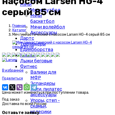
насосом Larsen HG-4
Мячи
серый 85 см
Мячи футбол
Мячи
баскетбол
Главная
Мячи волейбол
Каталог
Аксессуары
Мяч гимнастический с насосом Larsen HG-4 серый 85 см
Дартс
Тренажеры
Единоборства
Коньки
Лыжи беговые
Фитнес
В избранное
Валики для
МФР
Поделиться
Эспандеры
Йоги, пилатес
Цена может измениться при поступлении товара.
аксессуары
Под заказ
Упоры, степ -
Доставка по
всей России
скамьи,
колесики
Оставьте заявку