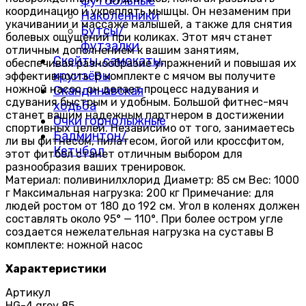
футбольные
координацию и укреплять мышцы. Он незаменим при
Наколенники
укачивании и массаже малышей, а также для снятия
Бутсы/
болевых ощущений при коликах. Этот мяч станет
футзалки
отличным дополнением к вашим занятиям,
Скейты, самокаты,
обеспечивая разнообразие упражнений и повышая их
круизёры
эффективность. В комплекте с мячом вы получите
ножной насос, он делает процесс надувания и
Скандинавская
сдувания быстрым и удобным. Большой фитнес-мяч
ходьба
станет вашим надежным партнером в достижении
Очки горнолыжные
спортивных целей. Независимо от того, занимаетесь
Бадминтон/
ли вы фитнесом, пилатесом, йогой или кроссфитом,
Кетчбол
этот фитбол станет отличным выбором для
разнообразия ваших тренировок.
Материал: поливинилхлорид Диаметр: 85 см Вес: 1000
г Максимальная нагрузка: 200 кг Примечание: для
людей ростом от 180 до 192 см. Угол в коленях должен
составлять около 95° — 110°. При более остром угле
создается нежелательная нагрузка на суставы В
комплекте: ножной насос
Характеристики
Артикул
HG-4 grey 85